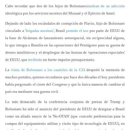
Cabe recordar que dos de los hijos de Bolsonaro
alardean de su adicción
ideológica por los servicios secretos del Mossad y el Ejército de Israel.
Dejando de lado los escándalos de corrupción de Flavio, hijo de Bolsonaro
vinculado a '
brigadas asesinas
', Brasil
permite el uso
por parte de EEUU de
la base de Alcántara de lanzamiento aeroespacial, sin reciprocidad alguna,
lo que integra a Brasilia en las operaciones del Pentágono para su guerra de
drones misilísticos y el despliegue de las fuerzas de 'operaciones especiales'
de EEUU, que
recibirán
un fuerte impulso presupuestario.
La
visita de Bolsonaro a los cuarteles de la CIA
despertó la memoria de
muchos portales, quienes recordaron que hace dos décadas el hoy presidente
había pregonado el cierre del Congreso y que la única manera de cambiar al
país era mediante una guerra civil.
Lo más destacado de la conferencia conjunta de prensa de Trump y
Bolsonaro ha sido el anuncio del presidente de EEUU de designar a Brasil
como un aliado mayor de la 'No-OTAN' (que concede preferencias para la
compra del equipamiento militar y cierto tipo de tecnología de EEUU), en