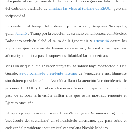
El repudio al entreguismo de Bolsonaro se debió en gran medida al decreto
del Gobierno brasileño de
eliminar las visas al turismo de EEUU
, ¡pero sin
reciprocidad!
En similitud al festejo del polémico primer israelí, Benjamín Netanyahu,
quien
felicitó
a Trump por la erección de su muro en la frontera con México,
Bolsonaro también alabó el muro de la ignominia y
arremetió
contra los
migrantes que "carecen de buenas intenciones", lo cual constituye una
afrenta ignominiosa para la supuesta solidaridad latinoamericana.
Más allá de que el eje Trump/Netanyahu/Bolsonaro haya reconocido a Juan
Guaidó,
autoproclamado presidente interino
de Venezuela e insólitamente
simultáneo presidente de la Asamblea, llamó la atención la coincidencia de
posturas de EEUU y Brasil en referencia a Venezuela, que se quedaron a un
paso de aprobar la invasión militar a la que se ha mostrado renuente el
Ejército brasileño.
El triple eje supremacista fascista Trump/Netanyahu/Bolsonaro aboga por el
'crepúsculo del socialismo' en el hemisferio americano, que pasa sobre el
cadáver del presidente 'izquierdista' venezolano Nicolás Maduro.