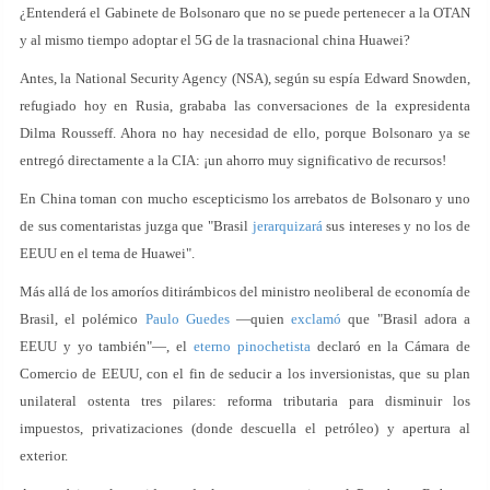
¿Entenderá el Gabinete de Bolsonaro que no se puede pertenecer a la OTAN
y al mismo tiempo adoptar el 5G de la trasnacional china Huawei?
Antes, la National Security Agency (NSA), según su espía Edward Snowden,
refugiado hoy en Rusia, grababa las conversaciones de la expresidenta
Dilma Rousseff. Ahora no hay necesidad de ello, porque Bolsonaro ya se
entregó directamente a la CIA: ¡un ahorro muy significativo de recursos!
En China toman con mucho escepticismo los arrebatos de Bolsonaro y uno
de sus comentaristas juzga que "Brasil
jerarquizará
sus intereses y no los de
EEUU en el tema de Huawei".
Más allá de los amoríos ditirámbicos del ministro neoliberal de economía de
Brasil, el polémico
Paulo Guedes
—quien
exclamó
que "Brasil adora a
EEUU y yo también"—, el
eterno pinochetista
declaró en la Cámara de
Comercio de EEUU, con el fin de seducir a los inversionistas, que su plan
unilateral ostenta tres pilares: reforma tributaria para disminuir los
impuestos, privatizaciones (donde descuella el petróleo) y apertura al
exterior.