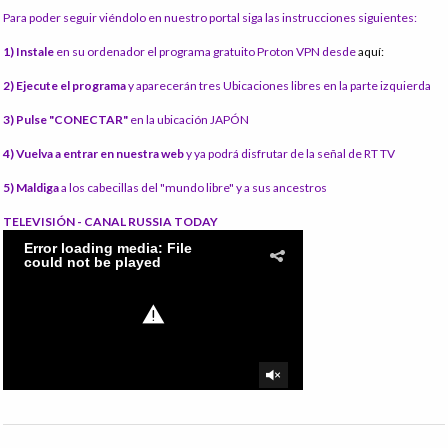
Para poder seguir viéndolo en nuestro portal siga las instrucciones siguientes:
1) Instale
en su ordenador el programa gratuito Proton VPN desde
aquí:
2) Ejecute el programa
y aparecerán tres Ubicaciones libres en la parte izquierda
3) Pulse "CONECTAR"
en la ubicación JAPÓN
4) Vuelva a entrar en nuestra web
y ya podrá disfrutar de la señal de RT TV
5) Maldiga
a los cabecillas del "mundo libre" y a sus ancestros
TELEVISIÓN - CANAL RUSSIA TODAY