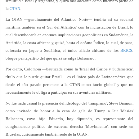
similitud a Israel y Argentina, y quizá más adelante como miembro pleno de
la
OTAN
.
La OTAN —genuinamente del Atlántico Norte— tendría así su sucursal
marítima también en el 'Sur del Atlántico' con la incrustación de Brasil, lo
cual desembocaría en enormes implicaciones geopolíticas en Sudamérica, la
Antártida, la costa africana y, quizá, hasta el océano Índico, lo cual, de paso,
colocaría en jaque a Sudáfrica, el único aliado africano de los
BRICS
:
bloque pentapartito del que quizá se salga Bolsonaro.
Por cierto, Colombia —bautizada como la 'Israel del Caribe y Sudamérica',
título que le puede quitar Brasil— es el único país de Latinoamérica que
desde el año pasado pertenece a la OTAN como 'socio global' y que no
necesariamente le obliga a participar en sus aventuras militares.
No fue nada casual la presencia del ideólogo del 'trumpismo', Steve Bannon,
como invitado de honor a la cena de gala de Trump a Jair 'Mesías'
Bolsonaro, cuyo hijo Eduardo, hoy diputado, es representante del
conglomerado político de extrema derecha 'Movimiento', con sede en
Bruselas, curiosamente también sede de la OTAN.