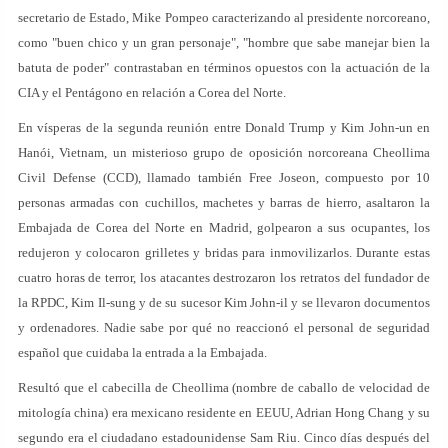
secretario de Estado, Mike Pompeo caracterizando al presidente norcoreano,
como "buen chico y un gran personaje", "hombre que sabe manejar bien la
batuta de poder" contrastaban en términos opuestos con la actuación de la
CIA y el Pentágono en relación a Corea del Norte.
En vísperas de la segunda reunión entre Donald Trump y Kim John-un en
Hanói, Vietnam, un misterioso grupo de oposición norcoreana Cheollima
Civil Defense (CCD), llamado también Free Joseon, compuesto por 10
personas armadas con cuchillos, machetes y barras de hierro, asaltaron la
Embajada de Corea del Norte en Madrid, golpearon a sus ocupantes, los
redujeron y colocaron grilletes y bridas para inmovilizarlos. Durante estas
cuatro horas de terror, los atacantes destrozaron los retratos del fundador de
la RPDC, Kim Il-sung y de su sucesor Kim John-il y se llevaron documentos
y ordenadores. Nadie sabe por qué no reaccionó el personal de seguridad
español que cuidaba la entrada a la Embajada.
Resultó que el cabecilla de Cheollima (nombre de caballo de velocidad de
mitología china) era mexicano residente en EEUU, Adrian Hong Chang y su
segundo era el ciudadano estadounidense Sam Riu. Cinco días después del