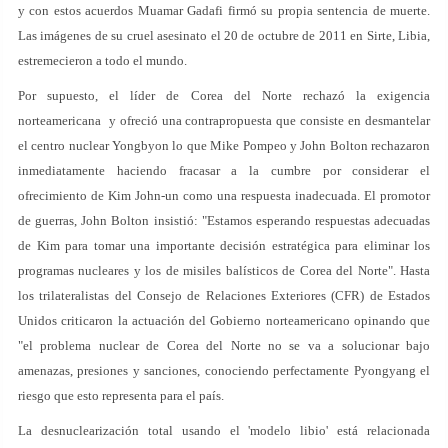
y con estos acuerdos Muamar Gadafi firmó su propia sentencia de muerte.
Las imágenes de su cruel asesinato el 20 de octubre de 2011 en Sirte, Libia,
estremecieron a todo el mundo.
Por supuesto, el líder de Corea del Norte rechazó la exigencia
norteamericana y ofreció una contrapropuesta que consiste en desmantelar
el centro nuclear Yongbyon lo que Mike Pompeo y John Bolton rechazaron
inmediatamente haciendo fracasar a la cumbre por considerar el
ofrecimiento de Kim John-un como una respuesta inadecuada. El promotor
de guerras, John Bolton insistió: "Estamos esperando respuestas adecuadas
de Kim para tomar una importante decisión estratégica para eliminar los
programas nucleares y los de misiles balísticos de Corea del Norte". Hasta
los trilateralistas del Consejo de Relaciones Exteriores (CFR) de Estados
Unidos criticaron la actuación del Gobierno norteamericano opinando que
"el problema nuclear de Corea del Norte no se va a solucionar bajo
amenazas, presiones y sanciones, conociendo perfectamente Pyongyang el
riesgo que esto representa para el país.
La desnuclearización total usando el 'modelo libio' está relacionada