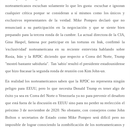
norteamericanos escuchan solamente lo que les gusta escuchar e ignoran
cualquier crítica porque se consideran a sí mismos como los únicos y
exclusivos representantes de la verdad. Mike Pompeo declaró que no
renunciará a su participación en la negociación y que se siente bien
preparado para la tercera ronda de la cumbre. La actual directora de la CIA,
Gina Haspel, famosa por participar en las torturas en Irak, confirmó la
'exclusividad' norteamericana en su reciente entrevista hablando sobre
Rusia, Irán y la RPDC diciendo que respecto a Corea del Norte, Trump
"mostró bastante sabiduría". Tan 'sabio' resultó el presidente estadounidense
que hizo fracasar la segunda ronda de reunión con Kim John-un.
En realidad los norteamericanos saben que la RPDC no representa ningún
peligro para EEUU, pero lo que necesita Donald Trump es tener algo de
éxito ya sea en Corea del Norte o Venezuela ya no para prevenir el desaforo
que está fuera de la discusión en EEUU sino para no perder su reelección el
próximo 3 de noviembre de 2020. No obstante, con consejeros como John
Bolton o secretarios de Estado como Mike Pompeo será difícil pero no
imposible de lograr conociendo la zombificación de los norteamericanos y