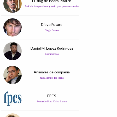
El Blog de Pedro Pitarch
Análisis independiente y serio para personas cabales
Diego Fusaro
Diego Fusaro
Daniel M. López Rodríguez
Posmodernia
Animales de compañía
Juan Manuel De Prada
FPCS
Fernando Pino Calvo Sotelo