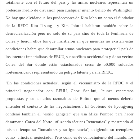
totalmente con el futuro del país y las armas nucleares representan un
poderoso medio de disuasión para cualquier intento bélico de Washington.
No hay que olvidar que los predecesores de Kim John-un como el fundador
de la RPDC Kim Il-sung y Kim John-il hablaron también sobre la
desnuclearización pero no solo de su país sino de toda la Península de
Corea y fueron ellos los que insistieron en que mientras no existan estas
condiciones habrá que desarrollar armas nucleares para proteger al país de
los intentos imperialistas de EEUU, sus satélites occidentales y de su vecino
Corea del Sur donde están estacionados cerca de 50.000 soldados
norteamericanos representando un peligro latente para la RPDC.
"En las condiciones actuales", según el viceministro de la RPDC y el
principal negociador con EEUU, Choe Son-hui, "nunca esperamos
propuestas y comentarios razonables de Bolton que al menos debería
entender el contexto de las negociaciones". El Gobierno de Pyongyang
condenó también el "estilo gangster" que usa Mike Pompeo para hacer
desarmar a Corea del Norte utilizando tácticas "temerarias" y mostrando al
mismo tiempo su "inmadurez y su ignorancia", exigiendo su reemplazo
como principal negociador. Pero como es de conocimiento del mundo, los