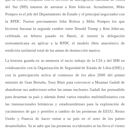
del Sur (NIS) trataron de asesinar a Kim John-un. Actualmente, Mike
Pompeo es el jefe del Departamento de Estado y el principal negociador con
la RPDC. Fueron precisamente John Bolton y Mike Pompeo los que
hicieron fracasar la segunda cumbre entre Donald Trump y Kim John-un,
celebrada en febrero pasado en Hanói, al insistir la delegación
norteamericana en aplicar a la RPDC el modelo libio anacrónico de
rendición unilateral total de las armas de destrucción masiva.
La historia guarda en su memoria el sucio trabajo de la CIA y del MI6 en
colaboración con la Organización de Seguridad de Estado de Libia (OSE) y
con la participación activa al comienzo de los años 2000 del primer
ministro de Gran Bretaña, Tony Blair para convencer a Muamar Gadafi de
abandonar sus ambiciones sobre las armas nucleares. Gadafi fue persuadido
para desarmar su país y además firmó varios tratados multimillonarios con
las transnacionales británicas y estadounidenses para la exploración de
yacimientos de gas y petróleo a cambio de las promesas de EEUU, Reino
Unido y Francia de hacer entrar a su país en el seno de los países
desarrollados. Ya se sabe que las promesas occidentales se las lleva el viento