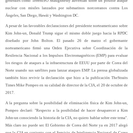
generales como TerrenceO’Shaughnessy advertían sobre un posible ataque
nuclear con misiles lanzados por submarinos norcoreanos contra Los
Ángeles, San Diego, Hawái y Washington DC.
A pesar de las favorables declaraciones del presidente norteamericano sobre
Kim John-un, Donald Trump sigue el mismo doble juego hacia la RPDC
diseñado por John Bolton. El pasado 26 de marzo el gobernante
norteamericano firmó una Orden Ejecutiva sobre Coordinación de la
Resilencia Nacional a los Impulsos Electromagnéticos (EMP) para evaluar
los riesgos de ataques a la infraestructura de EEUU por parte de Corea del
Norte usando sus satélites para lanzar ataques EMP. La prensa globalizada
también hizo revivir la declaración que hizo a la publicación TheStraits
Times Mike Pompeo en su calidad de director de la CIA, el 20 de octubre de
2017.
A la pregunta sobre la posibilidad de eliminación física de Kim John-un,
Pompeo declaró: "Respecto a la posibilidad de hacer desaparecer a Kim
John-un conociendo la historia de la CIA, no quiero hablar sobre este tema".
Más claro no puede ser. El Gobierno de Corea del Norte ya en 2017 alegó
que la CIA en conjunto con el Servicio de Inteligencia Nacional de Corea