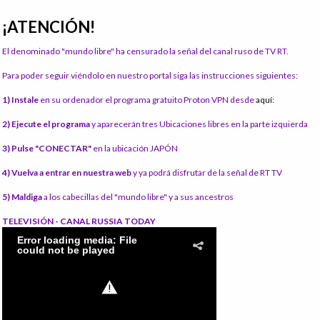
¡ATENCIÓN!
El denominado "mundo libre" ha censurado la señal del canal ruso de TV RT.
Para poder seguir viéndolo en nuestro portal siga las instrucciones siguientes:
1) Instale
en su ordenador el programa gratuito Proton VPN desde
aquí:
2) Ejecute el programa
y aparecerán tres Ubicaciones libres en la parte izquierda
3) Pulse "CONECTAR"
en la ubicación JAPÓN
4) Vuelva a entrar en nuestra web
y ya podrá disfrutar de la señal de RT TV
5) Maldiga
a los cabecillas del "mundo libre" y a sus ancestros
TELEVISIÓN - CANAL RUSSIA TODAY