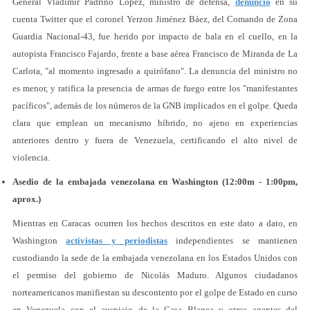
General Vladimir Padrino López, ministro de defensa,
denunció
en su
cuenta Twitter que el coronel Yerzon Jiménez Báez, del Comando de Zona
Guardia Nacional-43, fue herido por impacto de bala en el cuello, en la
autopista Francisco Fajardo, frente a base aérea Francisco de Miranda de La
Carlota, "al momento ingresado a quirófano". La denuncia del ministro no
es menor, y ratifica la presencia de armas de fuego entre los "manifestantes
pacíficos", además de los números de la GNB implicados en el golpe. Queda
clara que emplean un mecanismo híbrido, no ajeno en experiencias
anteriores dentro y fuera de Venezuela, certificando el alto nivel de
violencia.
Asedio de la embajada venezolana en Washington (12:00m - 1:00pm,
aprox.)
Mientras en Caracas ocurren los hechos descritos en este dato a dato, en
Washington
activistas y periodistas
independientes se mantienen
custodiando la sede de la embajada venezolana en los Estados Unidos con
el permiso del gobierno de Nicolás Maduro. Algunos ciudadanos
norteamericanos manifiestan su descontento por el golpe de Estado en curso
en Venezuela con el auspicio de la Casa Blanca y otros agentes del