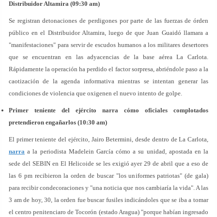
Distribuidor Altamira (09:30 am)
Se registran detonaciones de perdigones por parte de las fuerzas de órden
público en el Distribuidor Altamira, luego de que Juan Guaidó llamara a
"manifestaciones" para servir de escudos humanos a los militares desertores
que se encuentran en las adyacencias de la base aérea La Carlota.
Rápidamente la operación ha perdido el factor sorpresa, abriéndole paso a la
caotización de la agenda informativa mientras se intentan generar las
condiciones de violencia que oxigenen el nuevo intento de golpe.
Primer teniente del ejército narra cómo oficiales complotados
pretendieron engañarlos (10:30 am)
El primer teniente del ejército, Jairo Betermini, desde dentro de La Carlota,
narra
a la periodista Madelein García cómo a su unidad, apostada en la
sede del SEBIN en El Helicoide se les exigió ayer 29 de abril que a eso de
las 6 pm recibieron la orden de buscar "los uniformes patriotas" (de gala)
para recibir condecoraciones y "una noticia que nos cambiaría la vida". A las
3 am de hoy, 30, la orden fue buscar fusiles indicándoles que se iba a tomar
el centro penitenciaro de Tocorón (estado Aragua) "porque habían ingresado