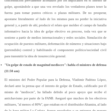
concentración previamente acordados por los implicados en el intento de
golpe, apostándole a que una vez revelado los verdaderos planes tener la
fuerza para tomar puntos críticos o plazas militares. De no prosperar,
apostarse literalmente
al lado
de los mismos para no perder la iniciativa
general y, a partir de ahí, producir el relato que moldee el campo de batalla
informativo hacia la idea de golpe efectivo en proceso, toda vez que se
sostiene a partir de medios internacionales y redes sociales. Simulación de
ocupación de puestos militares, deformación de números y situaciones bajo
(pretendido) control y habilitando el componente político/sociedad civil
para transmitir la idea de insurrección general.
"Un golpe de estado de magnitud mediocre": habla el ministro de defensa
(11:50 am)
El ministro del Poder Popular para la Defensa, Vladimir Padrino López,
declaró ante la prensa que el intento de golpe de Estado, calificado por él
mismo de "mediocre", ha fallado debido al poco apoyo que recibe el
antichavismo por parte de la FANB. Aseguró que muchos de los efectivos
militares, "al menos el 80%", que estaban en el distribuidor Altamira, al lado
de la base militar La Carlota, fueron engañados y se retiraron de manera