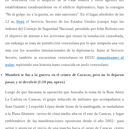
establishment estadounidense en el edificio diplomático, bajo la consigna
"No al golpe, no a la guerra, no más sanciones". En el lugar, alrededor de las
12 m,
llegó
el Servicio Secreto de los Estados Unidos (cuerpo bajo las
órdenes del Consejo de Seguridad Nacional, presidido por John Bolton) con
el objetivo de arrestar a los activistas que tienen la instalación custodiada,
sin embargo se trata de jurisdicción venezolana por lo que rompería una vez
más con los acuerdos internacionales de la diplomacia. Junto al Servicio
Secreto, también se encuentran venezolanos en EEUU
simpatizantes al
golpe
, repitiendo una historia harto conocida en suelo venezolano.
Mambrú se fue a la guerra en el centro de Caracas, pero no lo dejaron
pasar, y se devolvió (1:10 pm, aprox)
Luego de que fracasara la operación que buscaba la toma de la Base Aérea
La Carlota en Caracas, el grupo reducido de militares que acompañaron a
Juan Guaidó y Leopoldo López desde horas de la madrugada, se trasladaron
a la Plaza Altamira –sector de clase media alta en el este de Caracas, y lugar
emblemático de las manifestaciones opositoras desde el año 2002– para
agitar y anunciar el inicio de una marcha hacia el oeste de Caracas, centro