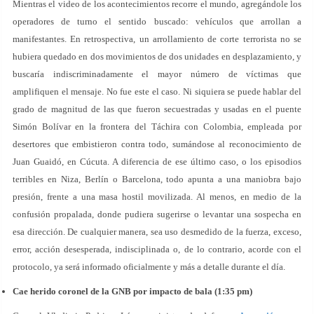
Mientras el video de los acontecimientos recorre el mundo, agregándole los
operadores de turno el sentido buscado: vehículos que arrollan a
manifestantes. En retrospectiva, un arrollamiento de corte terrorista no se
hubiera quedado en dos movimientos de dos unidades en desplazamiento, y
buscaría indiscriminadamente el mayor número de víctimas que
amplifiquen el mensaje. No fue este el caso. Ni siquiera se puede hablar del
grado de magnitud de las que fueron secuestradas y usadas en el puente
Simón Bolívar en la frontera del Táchira con Colombia, empleada por
desertores que embistieron contra todo, sumándose al reconocimiento de
Juan Guaidó, en Cúcuta. A diferencia de ese último caso, o los episodios
terribles en Niza, Berlín o Barcelona, todo apunta a una maniobra bajo
presión, frente a una masa hostil movilizada. Al menos, en medio de la
confusión propalada, donde pudiera sugerirse o levantar una sospecha en
esa dirección. De cualquier manera, sea uso desmedido de la fuerza, exceso,
error, acción desesperada, indisciplinada o, de lo contrario, acorde con el
protocolo, ya será informado oficialmente y más a detalle durante el día.
Cae herido coronel de la GNB por impacto de bala (1:35 pm)