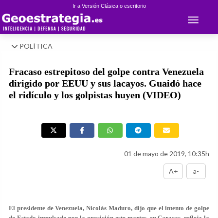
Ir a Versión Clásica o escritorio
Toggle 
POLÍTICA
Fracaso estrepitoso del golpe contra Venezuela
dirigido por EEUU y sus lacayos. Guaidó hace
el ridículo y los golpistas huyen (VIDEO)
01 de mayo de 2019, 10:35h
A+
a-
El presidente de Venezuela, Nicolás Maduro, dijo que el intento de golpe
de Estado impulsado por la oposición este martes, en Caracas, refleja la