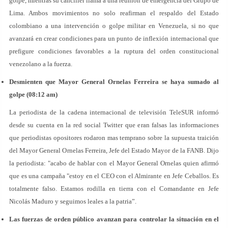
golpe, mientras su canciller llama a una reunión de emergencia del Grupo de
Lima. Ambos movimientos no solo reafirman el respaldo del Estado
colombiano a una intervención o golpe militar en Venezuela, si no que
avanzará en crear condiciones para un punto de inflexión internacional que
prefigure condiciones favorables a la ruptura del orden constitucional
venezolano a la fuerza.
Desmienten que Mayor General Ornelas Ferreira se haya sumado al
golpe (08:12 am)
La periodista de la cadena internacional de televisión TeleSUR informó
desde su cuenta en la red social Twitter que eran falsas las informaciones
que periodistas opositores rodaron mas temprano sobre la supuesta traición
del Mayor General Ornelas Ferreira, Jefe del Estado Mayor de la FANB. Dijo
la periodista: "acabo de hablar con el Mayor General Ornelas quien afirmó
que es una campaña "estoy en el CEO con el Almirante en Jefe Ceballos. Es
totalmente falso. Estamos rodilla en tierra con el Comandante en Jefe
Nicolás Maduro y seguimos leales a la patria”.
Las fuerzas de orden público avanzan para controlar la situación en el