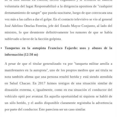
voluntaria del lugar. Responsabilizó a la dirigencia opositora de "cualquier
derramamiento de sangre" que pueda suscitarse, luego de que convocara una
vez más a las calles a dar el golpe. En el contacto televisivo se vio al general
José Adelino Ornelas Ferreira, jefe del Estado Mayor Conjunto, al lado del
ministro, lo que desmiente definitivamente los rumores de que se había
sublevado a favor de la facción golpista.
Tanquetas en la autopista Francisco Fajardo: usos y abusos de la
información (12:50 m)
A pesar de que el titular generalizado va por "tanqueta militar arrolla a
manifestantes en la autopista", uno de los propios medios que así titula su
nota también afirma que una persona resultó herida y está siendo atendida
en Salud Chacao. En 2017 fuimos testigos de una situación similar de
disuasión extrema, e, igualmente, como en esa situación el conductor del
vehículo optó por avanzar. En aquella oportunidad ni siquiera se habló de
un sólo herido, y el audio disponible claramente registraba la advertencia
por parte del conductor. Este pareciera ser un caso similar.