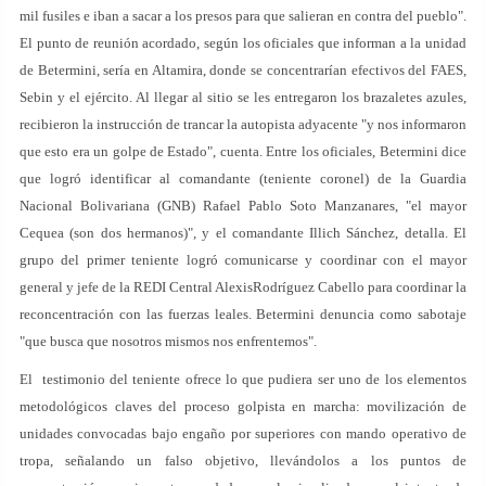
mil fusiles e iban a sacar a los presos para que salieran en contra del pueblo".
El punto de reunión acordado, según los oficiales que informan a la unidad
de Betermini, sería en Altamira, donde se concentrarían efectivos del FAES,
Sebin y el ejército. Al llegar al sitio se les entregaron los brazaletes azules,
recibieron la instrucción de trancar la autopista adyacente "y nos informaron
que esto era un golpe de Estado", cuenta. Entre los oficiales, Betermini dice
que logró identificar al comandante (teniente coronel) de la Guardia
Nacional Bolivariana (GNB) Rafael Pablo Soto Manzanares, "el mayor
Cequea (son dos hermanos)", y el comandante Illich Sánchez, detalla. El
grupo del primer teniente logró comunicarse y coordinar con el mayor
general y jefe de la REDI Central AlexisRodríguez Cabello para coordinar la
reconcentración con las fuerzas leales. Betermini denuncia como sabotaje
"que busca que nosotros mismos nos enfrentemos".
El testimonio del teniente ofrece lo que pudiera ser uno de los elementos
metodológicos claves del proceso golpista en marcha: movilización de
unidades convocadas bajo engaño por superiores con mando operativo de
tropa, señalando un falso objetivo, llevándolos a los puntos de