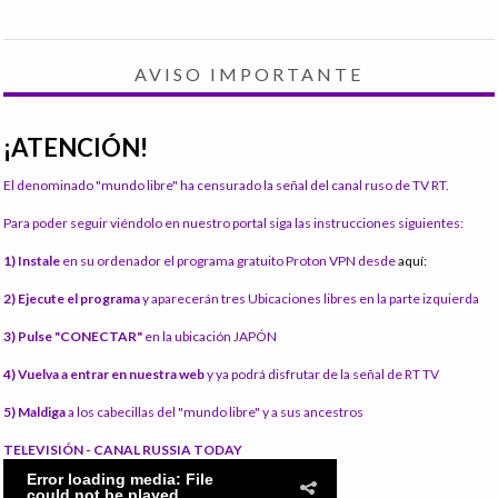
AVISO IMPORTANTE
¡ATENCIÓN!
El denominado "mundo libre" ha censurado la señal del canal ruso de TV RT.
Para poder seguir viéndolo en nuestro portal siga las instrucciones siguientes:
1) Instale
en su ordenador el programa gratuito Proton VPN desde
aquí:
2) Ejecute el programa
y aparecerán tres Ubicaciones libres en la parte izquierda
3) Pulse "CONECTAR"
en la ubicación JAPÓN
4) Vuelva a entrar en nuestra web
y ya podrá disfrutar de la señal de RT TV
5) Maldiga
a los cabecillas del "mundo libre" y a sus ancestros
TELEVISIÓN - CANAL RUSSIA TODAY