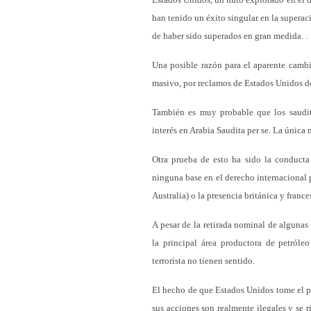
han tenido un éxito singular en la supera
de haber sido superados en gran medida. .
Una posible razón para el aparente cambio
masivo, por reclamos de Estados Unidos de
También es muy probable que los saudit
interés en Arabia Saudita per se. La única
Otra prueba de esto ha sido la conducta
ninguna base en el derecho internacional p
Australia) o la presencia británica y france
A pesar de la retirada nominal de algunas
la principal área productora de petróleo
terrorista no tienen sentido.
El hecho de que Estados Unidos tome el p
sus acciones son realmente ilegales y se 