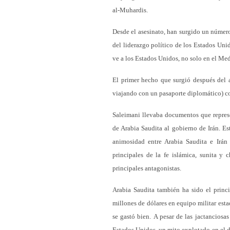
al-Muhardis.
Desde el asesinato, han surgido un número
del liderazgo político de los Estados Uni
ve a los Estados Unidos, no solo en el Me
El primer hecho que surgió después del 
viajando con un pasaporte diplomático) co
Saleimani llevaba documentos que represe
de Arabia Saudita al gobierno de Irán. E
animosidad entre Arabia Saudita e Irán
principales de la fe islámica, sunita y 
principales antagonistas.
Arabia Saudita también ha sido el princ
millones de dólares en equipo militar est
se gastó bien. A pesar de las jactancios
Estados Unidos, un mito explotado en el d