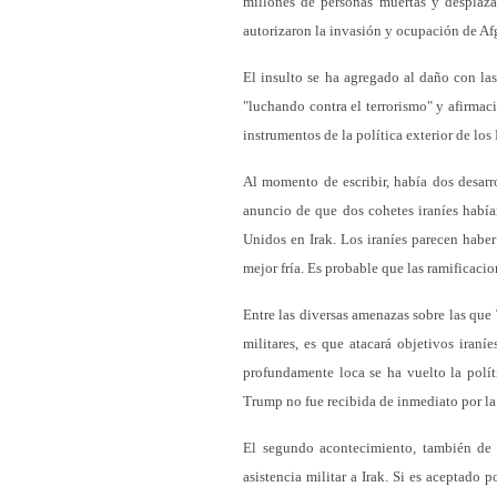
millones de personas muertas y desplaza
autorizaron la invasión y ocupación de Af
El insulto se ha agregado al daño con las
"luchando contra el terrorismo" y afirmac
instrumentos de la política exterior de los
Al momento de escribir, había dos desarr
anuncio de que dos cohetes iraníes habían
Unidos en Irak. Los iraníes parecen hab
mejor fría. Es probable que las ramificaci
Entre las diversas amenazas sobre las que
militares, es que atacará objetivos iraní
profundamente loca se ha vuelto la polít
Trump no fue recibida de inmediato por la d
El segundo acontecimiento, también de 
asistencia militar a Irak. Si es aceptado 