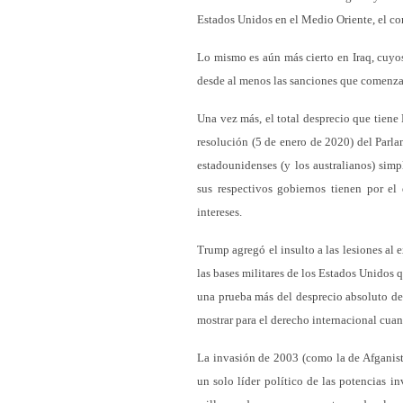
Estados Unidos en el Medio Oriente, el con
Lo mismo es aún más cierto en Iraq, cuyos
desde al menos las sanciones que comenza
Una vez más, el total desprecio que tiene 
resolución (5 de enero de 2020) del Parla
estadounidenses (y los australianos) simp
sus respectivos gobiernos tienen por el
intereses.
Trump agregó el insulto a las lesiones al 
las bases militares de los Estados Unidos 
una prueba más del desprecio absoluto de 
mostrar para el derecho internacional cuan
La invasión de 2003 (como la de Afganist
un solo líder político de las potencias i