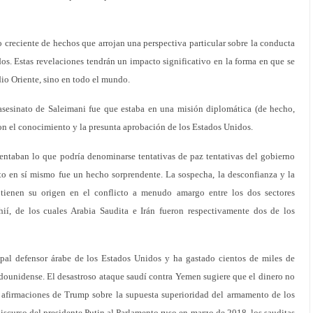
 creciente de hechos que arrojan una perspectiva particular sobre la conducta
dos. Estas revelaciones tendrán un impacto significativo en la forma en que se
dio Oriente, sino en todo el mundo.
asesinato de Saleimani fue que estaba en una misión diplomática (de hecho,
n el conocimiento y la presunta aprobación de los Estados Unidos.
ntaban lo que podría denominarse tentativas de paz tentativas del gobierno
sto en sí mismo fue un hecho sorprendente. La sospecha, la desconfianza y la
 tienen su origen en el conflicto a menudo amargo entre los dos sectores
chií, de los cuales Arabia Saudita e Irán fueron respectivamente dos de los
ipal defensor árabe de los Estados Unidos y ha gastado cientos de miles de
adounidense. El desastroso ataque saudí contra Yemen sugiere que el dinero no
as afirmaciones de Trump sobre la supuesta superioridad del armamento de los
iscurso del presidente Putin al Parlamento ruso en marzo de 2018, los sauditas