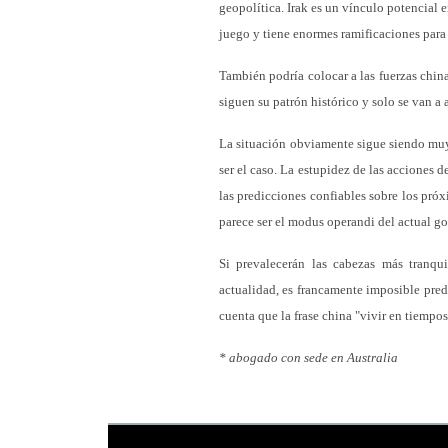
geopolítica. Irak es un vínculo potencial e
juego y tiene enormes ramificaciones para
También podría colocar a las fuerzas china
siguen su patrón histórico y solo se van 
La situación obviamente sigue siendo muy v
ser el caso. La estupidez de las acciones d
las predicciones confiables sobre los pró
parece ser el modus operandi del actual g
Si prevalecerán las cabezas más tranqu
actualidad, es francamente imposible pred
cuenta que la frase china "vivir en tiempos
* abogado con sede en Australia