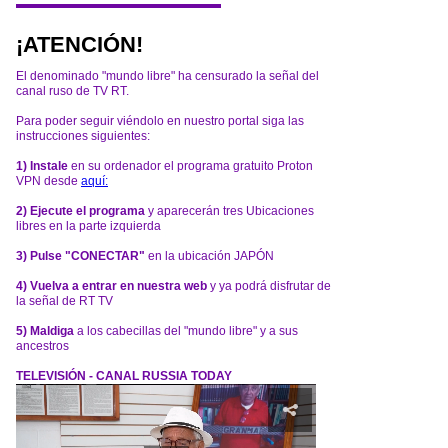
¡ATENCIÓN!
El denominado "mundo libre" ha censurado la señal del
canal ruso de TV RT.
Para poder seguir viéndolo en nuestro portal siga las
instrucciones siguientes:
1) Instale
en su ordenador el programa gratuito Proton
VPN desde
aquí:
2) Ejecute el programa
y aparecerán tres Ubicaciones
libres en la parte izquierda
3) Pulse "CONECTAR"
en la ubicación JAPÓN
4) Vuelva a entrar en nuestra web
y ya podrá disfrutar de
la señal de RT TV
5) Maldiga
a los cabecillas del "mundo libre" y a sus
ancestros
TELEVISIÓN - CANAL RUSSIA TODAY