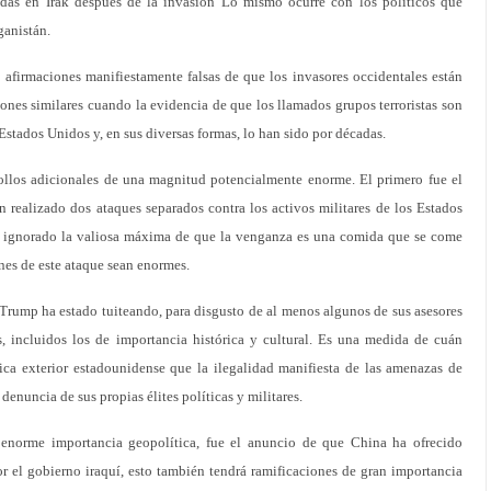
das en Irak después de la invasión Lo mismo ocurre con los políticos que
ganistán.
 afirmaciones manifiestamente falsas de que los invasores occidentales están
iones similares cuando la evidencia de que los llamados grupos terroristas son
 Estados Unidos y, en sus diversas formas, lo han sido por décadas.
ollos adicionales de una magnitud potencialmente enorme. El primero fue el
 realizado dos ataques separados contra los activos militares de los Estados
er ignorado la valiosa máxima de que la venganza es una comida que se come
ones de este ataque sean enormes.
 Trump ha estado tuiteando, para disgusto de al menos algunos de sus asesores
es, incluidos los de importancia histórica y cultural. Es una medida de cuán
ica exterior estadounidense que la ilegalidad manifiesta de las amenazas de
enuncia de sus propias élites políticas y militares.
enorme importancia geopolítica, fue el anuncio de que China ha ofrecido
por el gobierno iraquí, esto también tendrá ramificaciones de gran importancia