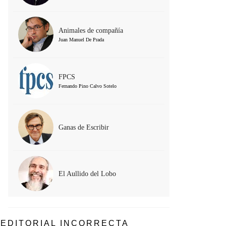
Animales de compañía
Juan Manuel De Prada
FPCS
Fernando Pino Calvo Sotelo
Ganas de Escribir
El Aullido del Lobo
EDITORIAL INCORRECTA