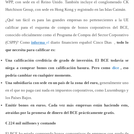
WPP, con sede en el Reino Unido. También incluye el conglomerado CK
Hutchison Group, con sede en Hong Kong y registrado en las Islas Caimán.
¿Qué tan fácil es para las grandes empresas no pertenecientes a la UE
calificar para el esquema de compra de bonos corporativos del BCE,
conocido oficialmente como el Programa de Compra del Sector Corporativo
(CSPP)? Como
informa
el
diario financiero español Cinco Dias ,
todo lo
que necesita para calificar es:
Una calificación crediticia de grado de inversión. El BCE todavía se
niega a comprar bonos con calificación basura. Pero como
dice
, eso
podría cambiar en cualquier momento.
Una subsidiaria con sede en un país de la zona del euro,
generalmente uno
en el que no paga casi nada en impuestos corporativos, como Luxemburgo y
los Países Bajos.
Emitir bonos en euros. Cada vez más empresas están haciendo esto,
atraídas por la promesa de dinero del BCE prácticamente gratis.
€ 224 mil millones y contando
El BCE ha estado comprando bonos corporativos de empresas con grado de