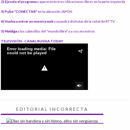
2) Ejecute el programa
y aparecerán tres Ubicaciones libres en la parte izquierda
3) Pulse "CONECTAR"
en la ubicación JAPÓN
4) Vuelva a entrar en nuestra web
y ya podrá disfrutar de la señal de RT TV
5) Maldiga
a los cabecillas del "mundo libre" y a sus ancestros
TELEVISIÓN - CANAL RUSSIA TODAY
EDITORIAL INCORRECTA