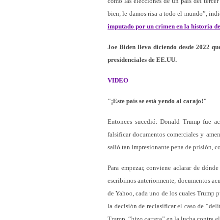
como las elecciones de un país del tercer
bien, le damos risa a todo el mundo”, in
imputado por un crimen en la historia d
Joe Biden lleva diciendo desde 2022 qu
presidenciales de EE.UU.
VIDEO
"¡Este país se está yendo al carajo!"
Entonces sucedió: Donald Trump fue acu
falsificar documentos comerciales y ame
salió tan impresionante pena de prisión, c
Para empezar, conviene aclarar de dónde
escribimos anteriormente, documentos acusa
de Yahoo, cada uno de los cuales Trump pu
la decisión de reclasificar el caso de “de
Trump, “hizo carrera” en la lucha contra e