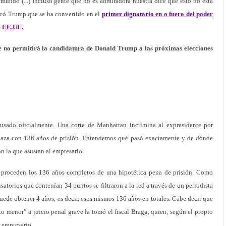
 mundo (...) Incluso gente que no es admiradora nuestra dice que esto no está
dicó Trump que se ha convertido en el
primer dignatario en o fuera del poder
e EE.UU.
e no permitirá la candidatura de Donald Trump a las próximas elecciones
sado oficialmente. Una corte de Manhattan incrimina al expresidente por
naza con 136 años de prisión. Entendemos qué pasó exactamente y de dónde
on la que asustan al empresario.
 proceden los 136 años completos de una hipotética pena de prisión. Como
torios que contenían 34 puntos se filtraron a la red a través de un periodista
ede obtener 4 años, es decir, esos mismos 136 años en totales. Cabe decir que
lito menor” a juicio penal grave la tomó el fiscal Bragg, quien, según el propio
l empresario.