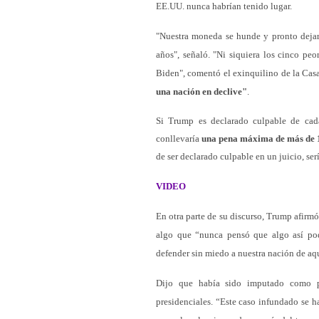
EE.UU. nunca habrían tenido lugar.
"Nuestra moneda se hunde y pronto dejará
años", señaló. "Ni siquiera los cinco pe
Biden", comentó el exinquilino de la Cas
una nación en declive"
.
Si Trump es declarado culpable de cad
conllevaría
una pena máxima de más de 
de ser declarado culpable en un juicio, ser
VIDEO
En otra parte de su discurso, Trump afirm
algo que “nunca pensó que algo así po
defender sin miedo a nuestra nación de aqu
Dijo que había sido imputado como pa
presidenciales. “Este caso infundado se ha