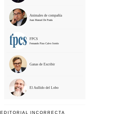
Animales de compañía
Juan Manuel De Prada
FPCS
Fernando Pino Calvo Sotelo
Ganas de Escribir
El Aullido del Lobo
EDITORIAL INCORRECTA