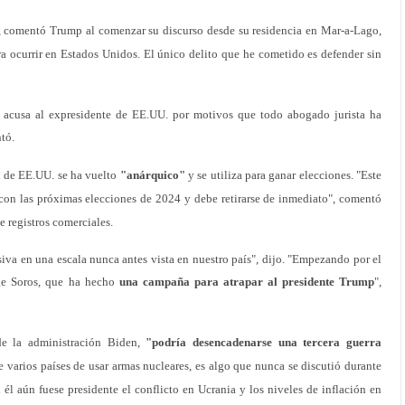
, comentó Trump al comenzar su discurso desde su residencia en Mar-a-Lago,
a ocurrir en Estados Unidos. El único delito que he cometido es defender sin
al acusa al expresidente de EE.UU. por motivos que todo abogado jurista ha
tó.
l de EE.UU. se ha vuelto
"anárquico"
y se utiliza para ganar elecciones. "Este
ir con las próximas elecciones de 2024 y debe retirarse de inmediato", comentó
e registros comerciales.
siva en una escala nunca antes vista en nuestro país", dijo. "Empezando por el
rge Soros, que ha hecho
una campaña para atrapar al presidente Trump
",
de la administración Biden,
"podría desencadenarse una tercera guerra
 varios países de usar armas nucleares, es algo que nunca se discutió durante
él aún fuese presidente el conflicto en Ucrania y los niveles de inflación en