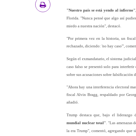
"Nuestro país se está yendo al infierno"
Florida. "Nunca pensé que algo así pudier
miedo a nuestra nación", destacó.
"Por primera vez en la historia, un fisc
rechazado, diciendo: 'no hay caso'", comen
Según el exmandatario, el sistema judicia
caso falso se presentó solo para interfer
sobre sus acusaciones sobre falsificación d
"Ahora hay una interferencia electoral ma
fiscal Alvin Bragg, respaldado por Geo
añadió.
Trump destaca que, bajo el liderazgo 
mundial nuclear total"
. "Las amenazas de
la era Trump", comentó, agregando que si 