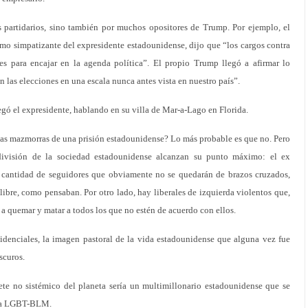
os partidarios, sino también por muchos opositores de Trump. Por ejemplo, el
mo simpatizante del expresidente estadounidense, dijo que “los cargos contra
s para encajar en la agenda política”. El propio Trump llegó a afirmar lo
n las elecciones en una escala nunca antes vista en nuestro país”.
regó el expresidente, hablando en su villa de Mar-a-Lago en Florida.
s mazmorras de una prisión estadounidense? Lo más probable es que no. Pero
 división de la sociedad estadounidense alcanzan su punto máximo: el ex
n cantidad de seguidores que obviamente no se quedarán de brazos cruzados,
 libre, como pensaban. Por otro lado, hay liberales de izquierda violentos que,
 a quemar y matar a todos los que no estén de acuerdo con ellos.
idenciales, la imagen pastoral de la vida estadounidense que alguna vez fue
scuros.
iete no sistémico del planeta sería un multimillonario estadounidense que se
aria LGBT-BLM.