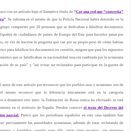
tacó con un artículo bajo el llamativo título de
“
Cae una red que “convertía”
rra
”
. Se informa en el mismo de que la Policía Nacional había detenido en la
n grupo compuesto por 20 personas que se dedicaban a falsificar documentos
 España) de ciudadanos de países de Europa del Este para hacerlos pasar por
gos, en vez de hacerse la pregunta que cae por su propio peso de cómo habían
ico para falsificar los documentos en cuestión, asegura que para los supuestos
umentos que se falsificaban su nacionalidad rusa era cambiada por la ucraniana
ción de su país” y “así evitar ser reclutados para participar en la guerra de
l autor de este artículo por reconocer que los pueblos ruso y ucraniano son de
él mismo reconoce que la diferencia únicamente está en la categoría
s a desmentir otro mito: la Federación de Rusia nunca ha efectuado ni está
miento en el territorio de España. Pueden conocer
el texto del Decreto del
ión parcial
.
Parece que los periodistas españoles en este caso también han
e precisamente las autoridades ucranianas, además de estar reclutando de
narios y bandidos, usando para ello, entre otros recursos, sus misiones