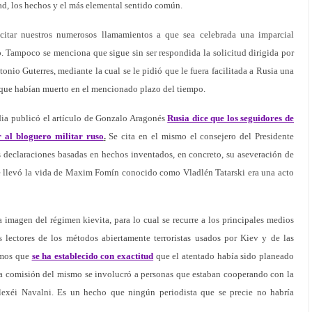
idad, los hechos y el más elemental sentido común.
citar nuestros numerosos llamamientos a que sea celebrada una imparcial
o. Tampoco se menciona que sigue sin ser respondida la solicitud dirigida por
onio Guterres, mediante la cual se le pidió que le fuera facilitada a Rusia una
 que habían muerto en el mencionado plazo del tiempo.
rdia publicó el artículo de Gonzalo Aragonés
Rusia dice que los seguidores de
 al bloguero militar ruso
.
Se cita en el mismo el consejero del Presidente
 declaraciones basadas en hechos inventados, en concreto, su aseveración de
e llevó la vida de Maxim Fomín conocido como Vladlén Tatarski era una acto
 imagen del régimen kievita, para lo cual se recurre a los principales medios
s lectores de los métodos abiertamente terroristas usados por Kiev y de las
emos que
se ha establecido con exactitud
que el atentado había sido planeado
 la comisión del mismo se involucró a personas que estaban cooperando con la
exéi Navalni. Es un hecho que ningún periodista que se precie no habría