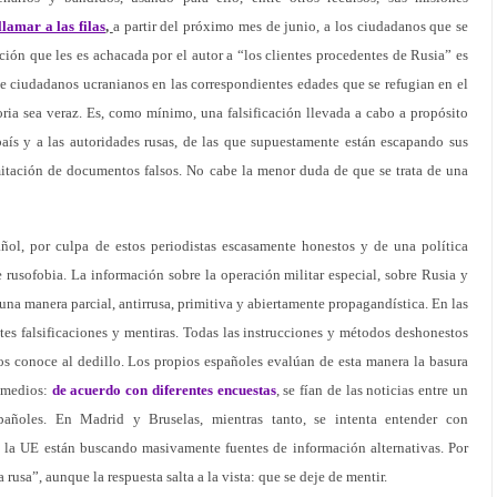
lamar a las filas
,
a partir del próximo mes de junio, a los ciudadanos que se
ión que les es achacada por el autor a “los clientes procedentes de Rusia” es
e ciudadanos ucranianos en las correspondientes edades que se refugian en el
oria sea veraz. Es, como mínimo, una falsificación llevada a cabo a propósito
aís y a las autoridades rusas, de las que supuestamente están escapando sus
mitación de documentos falsos. No cabe la menor duda de que se trata de una
ñol, por culpa de estos periodistas escasamente honestos y de una política
 rusofobia. La información sobre la operación militar especial, sobre Rusia y
 una manera parcial, antirrusa, primitiva y abiertamente propagandística. En las
es falsificaciones y mentiras. Todas las instrucciones y métodos deshonestos
os conoce al dedillo. Los propios españoles evalúan de esta manera la basura
s medios:
de acuerdo con diferentes encuestas
, se fían de las noticias entre un
oles. En Madrid y Bruselas, mientras tanto, se intenta entender con
 la UE están buscando masivamente fuentes de información alternativas. Por
 rusa”, aunque la respuesta salta a la vista: que se deje de mentir.