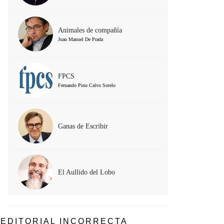
Animales de compañía
Juan Manuel De Prada
FPCS
Fernando Pino Calvo Sotelo
Ganas de Escribir
El Aullido del Lobo
EDITORIAL INCORRECTA