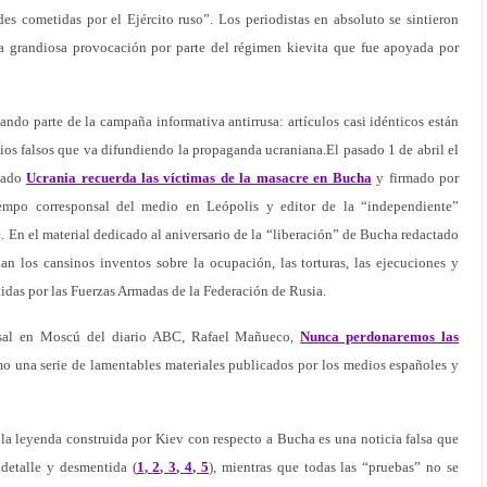
des cometidas por el Ejército ruso”. Los periodistas en absoluto se sintieron
na grandiosa provocación por parte del régimen kievita que fue apoyada por
ando parte de la campaña informativa antirrusa: artículos casi idénticos están
ios falsos que va difundiendo la propaganda ucraniana.El pasado 1 de abril el
ulado
Ucrania recuerda las víctimas de la masacre en Bucha
y firmado por
empo corresponsal del medio en Leópolis y editor de la “independiente”
. En el material dedicado al aniversario de la “liberación” de Bucha redactado
an los cansinos inventos sobre la ocupación, las torturas, las ejecuciones y
das por las Fuerzas Armadas de la Federación de Rusia.
nsal en Moscú del diario ABC, Rafael Mañueco,
Nunca perdonaremos las
mo una serie de lamentables materiales publicados por los medios españoles y
la leyenda construida por Kiev con respecto a Bucha es una noticia falsa que
detalle y desmentida (
1
,
2
,
3
,
4
,
5
), mientras que todas las “pruebas” no se