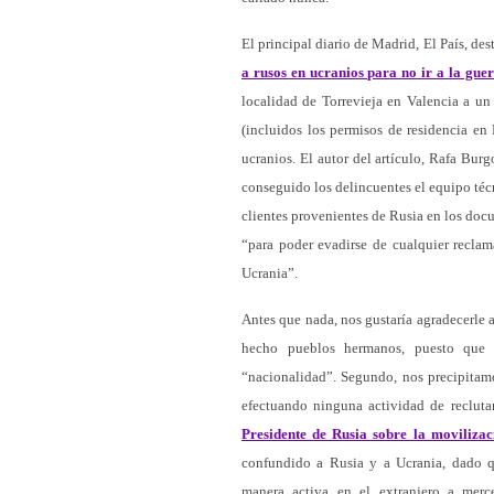
El principal diario de Madrid, El País, des
a rusos en ucranios para no ir a la gue
localidad de Torrevieja en Valencia a u
(incluidos los permisos de residencia en
ucranios. El autor del artículo, Rafa Bur
conseguido los delincuentes el equipo técn
clientes provenientes de Rusia en los doc
“para poder evadirse de cualquier reclama
Ucrania”.
Antes que nada, nos gustaría agradecerle a
hecho pueblos hermanos, puesto que 
“nacionalidad”. Segundo, nos precipitamo
efectuando ninguna actividad de recluta
Presidente de Rusia sobre la movilizac
confundido a Rusia y a Ucrania, dado qu
manera activa en el extranjero a merce