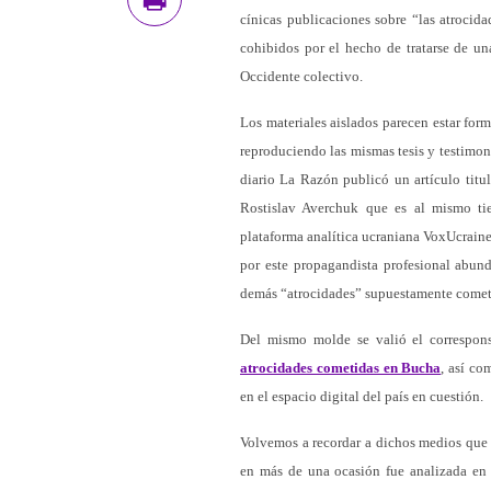
cínicas publicaciones sobre “las atrocida
cohibidos por el hecho de tratarse de u
Occidente colectivo.
Los materiales aislados parecen estar form
reproduciendo las mismas tesis y testimon
diario La Razón publicó un artículo tit
Rostislav Averchuk que es al mismo ti
plataforma analítica ucraniana VoxUcraine
por este propagandista profesional abund
demás “atrocidades” supuestamente cometi
Del mismo molde se valió el correspo
atrocidades cometidas en Bucha
, así co
en el espacio digital del país en cuestión.
Volvemos a recordar a dichos medios que 
en más de una ocasión fue analizada en 