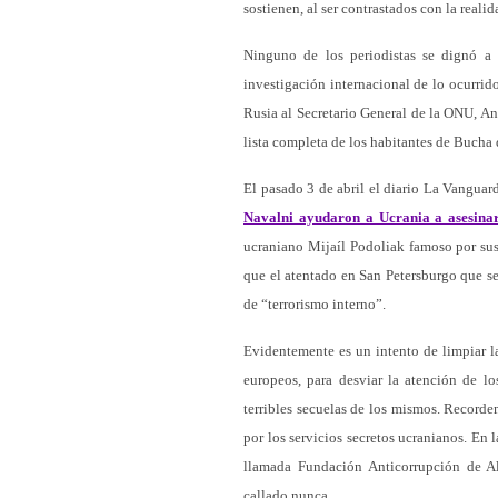
sostienen, al ser contrastados con la real
Ninguno de los periodistas se dignó a 
investigación internacional de lo ocurrid
Rusia al Secretario General de la ONU, Ant
lista completa de los habitantes de Bucha
El pasado 3 de abril el diario La Vangua
Navalni ayudaron a Ucrania a asesinar
ucraniano Mijaíl Podoliak famoso por sus
que el atentado en San Petersburgo que s
de “terrorismo interno”.
Evidentemente es un intento de limpiar la
europeos, para desviar la atención de lo
terribles secuelas de los mismos. Record
por los servicios secretos ucranianos. En
llamada Fundación Anticorrupción de Al
callado nunca.