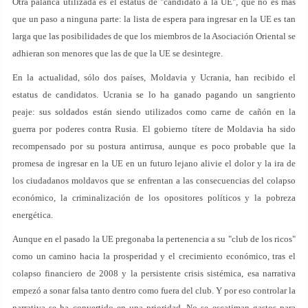
Otra palanca utilizada es el estatus de "candidato a la UE", que no es más
que un paso a ninguna parte: la lista de espera para ingresar en la UE es tan
larga que las posibilidades de que los miembros de la Asociación Oriental se
adhieran son menores que las de que la UE se desintegre.
En la actualidad, sólo dos países, Moldavia y Ucrania, han recibido el
estatus de candidatos. Ucrania se lo ha ganado pagando un sangriento
peaje: sus soldados están siendo utilizados como carne de cañón en la
guerra por poderes contra Rusia. El gobierno títere de Moldavia ha sido
recompensado por su postura antirrusa, aunque es poco probable que la
promesa de ingresar en la UE en un futuro lejano alivie el dolor y la ira de
los ciudadanos moldavos que se enfrentan a las consecuencias del colapso
económico, la criminalización de los opositores políticos y la pobreza
energética.
Aunque en el pasado la UE pregonaba la pertenencia a su "club de los ricos"
como un camino hacia la prosperidad y el crecimiento económico, tras el
colapso financiero de 2008 y la persistente crisis sistémica, esa narrativa
empezó a sonar falsa tanto dentro como fuera del club. Y por eso controlar la
narrativa se ha convertido en una prioridad. No se escatiman gastos para