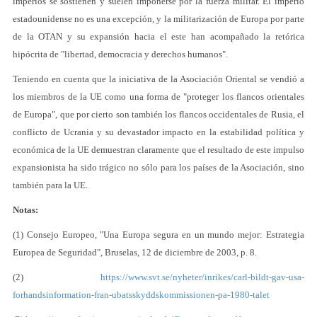
imperios se sostienen y suelen imponerse por la fuerza militar. El imperio
estadounidense no es una excepción, y la militarización de Europa por parte
de la OTAN y su expansión hacia el este han acompañado la retórica
hipócrita de "libertad, democracia y derechos humanos".
Teniendo en cuenta que la iniciativa de la Asociación Oriental se vendió a
los miembros de la UE como una forma de "proteger los flancos orientales
de Europa", que por cierto son también los flancos occidentales de Rusia, el
conflicto de Ucrania y su devastador impacto en la estabilidad política y
económica de la UE demuestran claramente que el resultado de este impulso
expansionista ha sido trágico no sólo para los países de la Asociación, sino
también para la UE.
Notas:
(1) Consejo Europeo, "Una Europa segura en un mundo mejor: Estrategia
Europea de Seguridad", Bruselas, 12 de diciembre de 2003, p. 8.
(2)
https://www.svt.se/nyheter/inrikes/carl-bildt-gav-usa-
forhandsinformation-fran-ubatsskyddskommissionen-pa-1980-talet