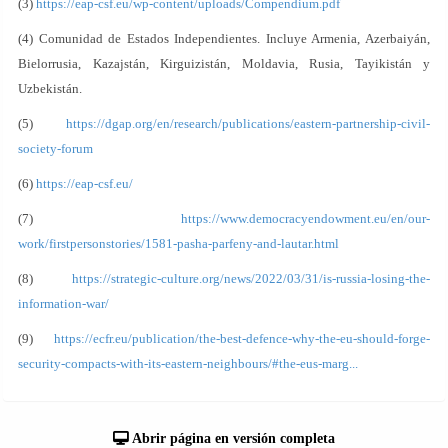
(3)
https://eap-csf.eu/wp-content/uploads/Compendium.pdf
(4) Comunidad de Estados Independientes. Incluye Armenia, Azerbaiyán,
Bielorrusia, Kazajstán, Kirguizistán, Moldavia, Rusia, Tayikistán y
Uzbekistán.
(5)
https://dgap.org/en/research/publications/eastern-partnership-civil-
society-forum
(6)
https://eap-csf.eu/
(7)
https://www.democracyendowment.eu/en/our-
work/firstpersonstories/1581-pasha-parfeny-and-lautar.html
(8)
https://strategic-culture.org/news/2022/03/31/is-russia-losing-the-
information-war/
(9)
https://ecfr.eu/publication/the-best-defence-why-the-eu-should-forge-
security-compacts-with-its-eastern-neighbours/#the-eus-marg...
Abrir página en versión completa