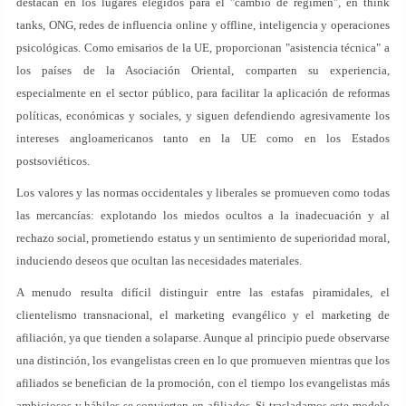
destacan en los lugares elegidos para el "cambio de régimen", en think
tanks, ONG, redes de influencia online y offline, inteligencia y operaciones
psicológicas. Como emisarios de la UE, proporcionan "asistencia técnica" a
los países de la Asociación Oriental, comparten su experiencia,
especialmente en el sector público, para facilitar la aplicación de reformas
políticas, económicas y sociales, y siguen defendiendo agresivamente los
intereses angloamericanos tanto en la UE como en los Estados
postsoviéticos.
Los valores y las normas occidentales y liberales se promueven como todas
las mercancías: explotando los miedos ocultos a la inadecuación y al
rechazo social, prometiendo estatus y un sentimiento de superioridad moral,
induciendo deseos que ocultan las necesidades materiales.
A menudo resulta difícil distinguir entre las estafas piramidales, el
clientelismo transnacional, el marketing evangélico y el marketing de
afiliación, ya que tienden a solaparse. Aunque al principio puede observarse
una distinción, los evangelistas creen en lo que promueven mientras que los
afiliados se benefician de la promoción, con el tiempo los evangelistas más
ambiciosos y hábiles se convierten en afiliados. Si trasladamos este modelo