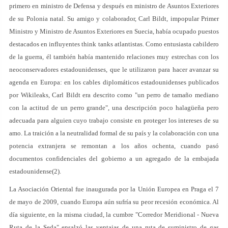
primero en ministro de Defensa y después en ministro de Asuntos Exteriores
de su Polonia natal. Su amigo y colaborador, Carl Bildt, impopular Primer
Ministro y Ministro de Asuntos Exteriores en Suecia, había ocupado puestos
destacados en influyentes think tanks atlantistas. Como entusiasta cabildero
de la guerra, él también había mantenido relaciones muy estrechas con los
neoconservadores estadounidenses, que le utilizaron para hacer avanzar su
agenda en Europa: en los cables diplomáticos estadounidenses publicados
por Wikileaks, Carl Bildt era descrito como "un perro de tamaño mediano
con la actitud de un perro grande", una descripción poco halagüeña pero
adecuada para alguien cuyo trabajo consiste en proteger los intereses de su
amo. La traición a la neutralidad formal de su país y la colaboración con una
potencia extranjera se remontan a los años ochenta, cuando pasó
documentos confidenciales del gobierno a un agregado de la embajada
estadounidense(2).
La Asociación Oriental fue inaugurada por la Unión Europea en Praga el 7
de mayo de 2009, cuando Europa aún sufría su peor recesión económica. Al
día siguiente, en la misma ciudad, la cumbre "Corredor Meridional - Nueva
Ruta de la Seda" ensalzó las ventajas de una ruta de suministro de gas