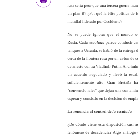
rusa sería peor que una tercera guerra mu
un plan B? ¿Por qué la élite política de
mundial liderado por Occidente?
No se puede ignorar que el mundo occ
Rusia. Cada
escalada
parece conducir ca
tanques a Ucrania, se habló de la entrega
cerca de la frontera rusa por un avión de
de arresto contra Vladimir Putin. Al crimi
un acuerdo negociado y llevó la escal
suficientemente alto, Gran Bretaña 
"convencionales" que dejan una contaminac
esperar y consistió en la decisión de empla
La renuncia al control de
la escalada
¿De dónde viene esta disposición casi 
fenómeno de decadencia? Algo análogo o