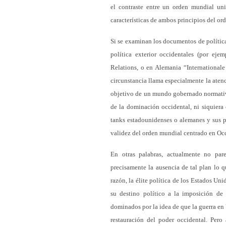
el contraste entre un orden mundial uni
características de ambos principios del or
Si se examinan los documentos de política 
política exterior occidentales (por eje
Relations, o en Alemania “Internationale
circunstancia llama especialmente la atenc
objetivo de un mundo gobernado normativa
de la dominación occidental, ni siquiera 
tanks estadounidenses o alemanes y sus pub
validez del orden mundial centrado en Occi
En otras palabras, actualmente no par
precisamente la ausencia de tal plan lo 
razón, la élite política de los Estados U
su destino político a la imposición de
dominados por la idea de que la guerra en
restauración del poder occidental. Pero