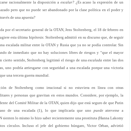
icarse racionalmente la disposición a
escalar?
¿Es acaso la expresión de un
nazado pero que no puede ser abandonado por la clase política en el poder y
 través de una apuesta?
da por el secretario general de la OTAN, Jens Stoltenberg, el 18 de febrero en
giere esta última hipótesis: Stoltenberg admitió en su discurso que, de seguir
una escalada militar entre
la
OTAN y Rusia que ya no se podía controlar. Sin
ando de inmediato que no hay soluciones libres de riesgos y “que el mayor
En cierto sentido, Stoltenberg legitimó el riesgo de una
escalada
entre las dos
ras, uno podría arriesgarse con seguridad a una escalada porque una victoria
que una tercera guerra mundial.
ación de Stoltenberg como irracional si no estuviera en línea con otras
ilitares y personas que gravitan en estos mundos. Considere, por ejemplo, la
dente del Comité Militar de la OTAN, quien dijo que está seguro de que Putin
caso de una escalada (1), lo que implicaría que uno
puede
atreverse a
AN sienten lo mismo lo hizo saber recientemente una prostituta (Hanna Lakomy
tos círculos. Incluso el jefe del gobierno húngaro, Victor Orban, advirtió