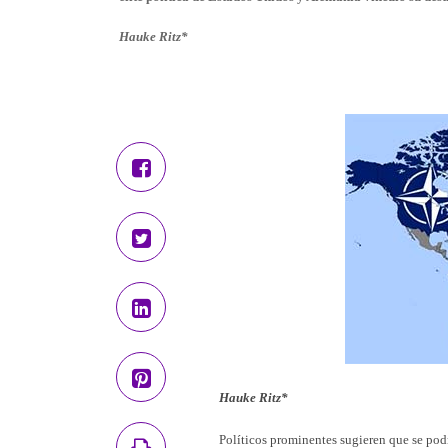
Hauke Ritz*
Hauke Ritz*
Políticos prominentes sugieren que se podr