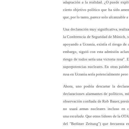
adaptación a la realidad. ¿O puede expl
cierto objetivo político que ha sido ame
que, por lo tanto, parece solo alcanzable a
Una declaración muy significativa, realiza
la Conferencia de Seguridad de Múnich, su
apoyando a Ucrania, existía el riesgo de 
embargo, siguió con esta admisión aclar
riesgo de todos sería una victoria rusa”. 
superpotencias nucleares. En otras palab
rusa en Ucrania sería potencialmente peor 
Ahora, uno podría descartar la declar
declaraciones alarmantes de políticos, m
observación confiada de Rob Bauer, presi
no usará armas nucleares incluso en 
una
escalada
. Que otros líderes de la OT
del "Berliner Zeitung") que frecuenta es