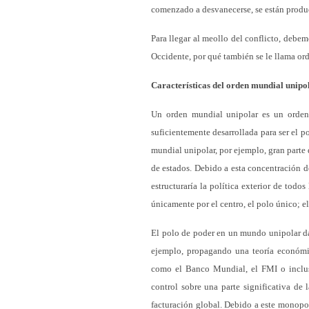
comenzado a desvanecerse, se están produc
Para llegar al meollo del conflicto, debe
Occidente, por qué también se le llama ord
Características del orden mundial unipo
Un orden mundial unipolar es un orden 
suficientemente desarrollada para ser el 
mundial unipolar, por ejemplo, gran parte 
de estados. Debido a esta concentración de
estructuraría la política exterior de todos
únicamente por el centro, el polo único; el 
El polo de poder en un mundo unipolar da
ejemplo, propagando una teoría económic
como el Banco Mundial, el FMI o incluso
control sobre una parte significativa de l
facturación global. Debido a este monopo