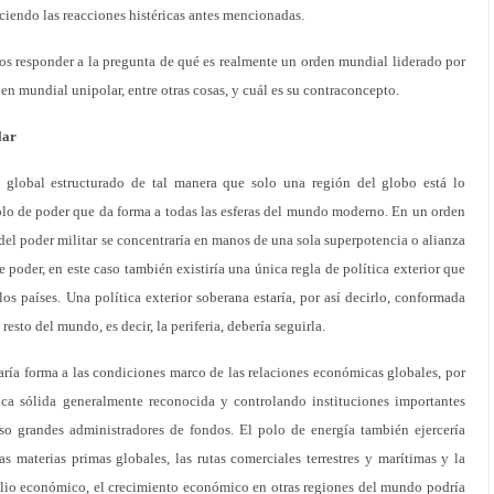
iendo las reacciones histéricas antes mencionadas.
mos responder a la pregunta de qué es realmente un orden mundial liderado por
en mundial unipolar, entre otras cosas, y cuál es su contraconcepto.
lar
global estructurado de tal manera que solo una región del globo está lo
polo de poder que da forma a todas las esferas del mundo moderno. En un orden
del poder militar se concentraría en manos de una sola superpotencia o alianza
 poder, en este caso también existiría una única regla de política exterior que
 los países. Una política exterior soberana estaría, por así decirlo, conformada
resto del mundo, es decir, la periferia, debería seguirla.
ría forma a las condiciones marco de las relaciones económicas globales, por
a sólida generalmente reconocida y controlando instituciones importantes
 grandes administradores de fondos. El polo de energía también ejercería
as materias primas globales, las rutas comerciales terrestres y marítimas y la
lio económico, el crecimiento económico en otras regiones del mundo podría