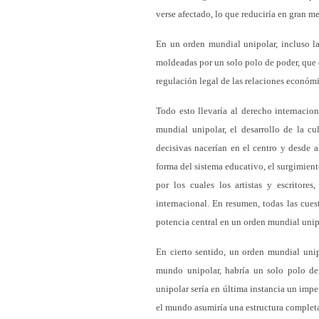
verse afectado, lo que reduciría en gran m
En un orden mundial unipolar, incluso la
moldeadas por un solo polo de poder, que d
regulación legal de las relaciones económi
Todo esto llevaría al derecho internacio
mundial unipolar, el desarrollo de la cu
decisivas nacerían en el centro y desde al
forma del sistema educativo, el surgimiento
por los cuales los artistas y escritore
internacional. En resumen, todas las cuest
potencia central en un orden mundial unip
En cierto sentido, un orden mundial unip
mundo unipolar, habría un solo polo de
unipolar sería en última instancia un impe
el mundo asumiría una estructura comple