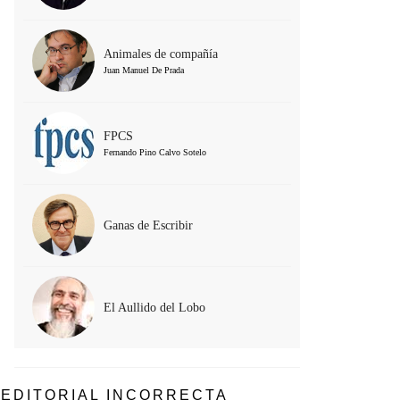
Animales de compañía
Juan Manuel De Prada
FPCS
Fernando Pino Calvo Sotelo
Ganas de Escribir
El Aullido del Lobo
EDITORIAL INCORRECTA