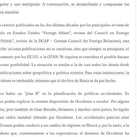
polar y uno multipolar. A continuación, se desarrollarán y compararán las
den mundial.
exterior publicados en las dos últimas décadas por las principales revistas de
mplo en Estados Unidos “Foreign Affairs”, revista del Council on Foreign
 Politik”, revista de la DGAP – German Council for Foreign Relations), una
ión: en estas publicaciones no se cuestiona, sino que siempre se presupone, el
mente por los EE.UU. o la OTAN. Ni siquiera se considera el posible fracaso
como posibilidad. La situación es similar a la de casi todos los demás think
licaciones sobre geopolítica y política exterior. Para estas instituciones, la
dente es irrefutable, mientras que el declive de Rusia se da por hecho.
ece haber un "plan B" en la planificación de políticas occidentales. Es
que podría explicar la enorme disposición de Occidente a
escalar
. Por alguna
nidos, pero también de Gran Bretaña, Alemania y muchos otros países, ha ligado
 un orden mundial liderado por Occidente. Los occidentales parecen estar
 Ucrania podría conducir a un cambio de régimen en Moscú y, por lo tanto, a la
 ahora que, contrariamente a las expectativas, el dominio de Occidente ha