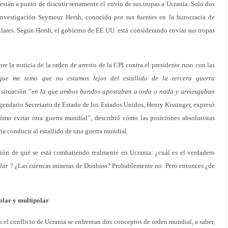
están a punto de discutir seriamente el envío de sus tropas a Ucrania. Solo dos
 investigación Seymour Hersh, conocido por sus fuentes en la burocracia de
ares. Según Hersh, el gobierno de EE.UU. está considerando enviar sus tropas
re la noticia de la orden de arresto de la CPI contra el presidente ruso con las
 que me temo que no estamos lejos del estallido de la tercera guerra
 situación “
en la que ambos bandos apostaban a todo o nada y arriesgaban
egendario Secretario de Estado de los Estados Unidos, Henry Kissinger, expresó
Cómo evitar otra guerra mundial”, describió cómo las posiciones absolutistas
ía conducir al estallido de una guerra mundial.
ión de qué se está combatiendo realmente en Ucrania: ¿cuál es el verdadero
lar
? ¿Las cuencas mineras de Donbass? Probablemente no. Pero entonces ¿de
olar y multipolar
en el conflicto de Ucrania se enfrentan dos conceptos de orden mundial, a saber,