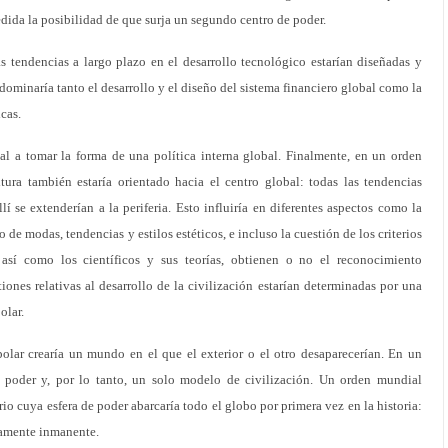
edida la posibilidad de que surja un segundo centro de poder.
s tendencias a largo plazo en el desarrollo tecnológico estarían diseñadas y
ominaría tanto el desarrollo y el diseño del sistema financiero global como la
cas.
nal a tomar la forma de una política interna global. Finalmente, en un orden
ltura también estaría orientado hacia el centro global: todas las tendencias
lí se extenderían a la periferia. Esto influiría en diferentes aspectos como la
 de modas, tendencias y estilos estéticos, e incluso la cuestión de los criterios
s, así como los científicos y sus teorías, obtienen o no el reconocimiento
iones relativas al desarrollo de la civilización estarían determinadas por una
olar.
olar crearía un mundo en el que el exterior o el otro desaparecerían. En un
 poder y, por lo tanto, un solo modelo de civilización. Un orden mundial
rio cuya esfera de poder abarcaría todo el globo por primera vez en la historia:
tamente inmanente.