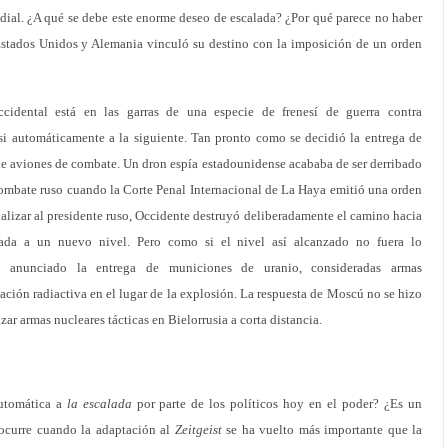
ndial. ¿A qué se debe este enorme deseo de escalada? ¿Por qué parece no haber
 Estados Unidos y Alemania vinculó su destino con la imposición de un orden
idental está en las garras de una especie de frenesí de guerra contra
si automáticamente a la siguiente. Tan pronto como se decidió la entrega de
 de aviones de combate. Un dron espía estadounidense acababa de ser derribado
 combate ruso cuando la Corte Penal Internacional de La Haya emitió una orden
nalizar al presidente ruso, Occidente destruyó deliberadamente el camino hacia
ada a un nuevo nivel. Pero como si el nivel así alcanzado no fuera lo
ha anunciado la entrega de municiones de uranio, consideradas armas
ión radiactiva en el lugar de la explosión. La respuesta de Moscú no se hizo
zar armas nucleares tácticas en Bielorrusia a corta distancia.
automática a
la escalada
por parte de los políticos hoy en el poder? ¿Es un
curre cuando la adaptación al
Zeitgeist
se ha vuelto más importante que la