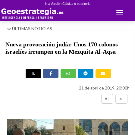
Ir a Versión Clásica o escritorio
Toggle 
ÚLTIMAS NOTICIAS
Nueva provocación judía: Unos 170 colonos
israelíes irrumpen en la Mezquita Al-Aqsa
21 de abril de 2019, 20:00h
A+
a-