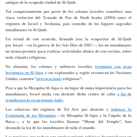
antiguo de la ocupada ciudad de Al-Quds.
Tal comportamiento por parte de los colonos israelíes constituye una
clara violación del Tratado de Paz de Wadi Araba (1994) entre el
régimen de Israel y Jordania, país custodio de los lugares sagrados
musulmanes en Al-Quds.
En virtud de este acuerdo, firmado tras la ocupación de Al-Quds
por Israel —en la guerra de los Seis Días de 1967—, los no musulmanes
no tienen permiso para realizar actividades dentro de este recinto, sobre
todo, rituales religiosos.
No obstante, los colonos y militares israelíes
irrumpen con gran
frecuencia en Al-Aqsa
y sus explanadas y, según reconocen las Naciones
Unidas, cometen “
provocaciones
religiosas”.
Pese a que la Mezquita Al-Aqsa es un lugar de suma importancia para los
musulmanes, Israel sueña con destruir dicho centro de culto
a fin de
transformarlo en un templo judío
.
Los esfuerzos del régimen de Tel Aviv por destruir y
judaizar la
Explanada de las Mezquitas
—la Mezquita Al-Aqsa y la Cúpula de la
Roca—, a la que los israelíes llaman “Monte del Templo”, han
desatado la ira de los musulmanes de todo el mundo.
Las tensiones que rodean este emplazamiento religioso desempeñaron un