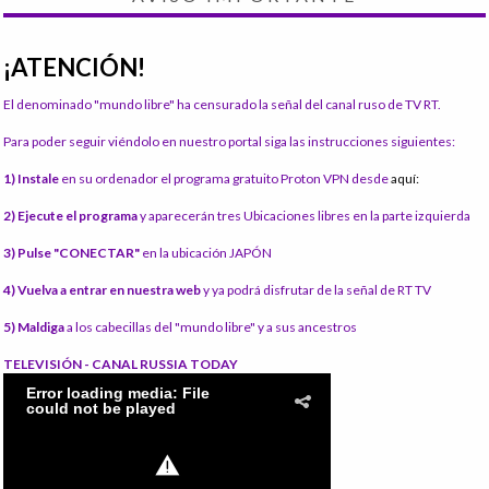
¡ATENCIÓN!
El denominado "mundo libre" ha censurado la señal del canal ruso de TV RT.
Para poder seguir viéndolo en nuestro portal siga las instrucciones siguientes:
1) Instale
en su ordenador el programa gratuito Proton VPN desde
aquí:
2) Ejecute el programa
y aparecerán tres Ubicaciones libres en la parte izquierda
3) Pulse "CONECTAR"
en la ubicación JAPÓN
4) Vuelva a entrar en nuestra web
y ya podrá disfrutar de la señal de RT TV
5) Maldiga
a los cabecillas del "mundo libre" y a sus ancestros
TELEVISIÓN - CANAL RUSSIA TODAY