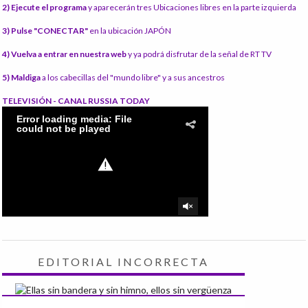
2) Ejecute el programa
y aparecerán tres Ubicaciones libres en la parte izquierda
3) Pulse "CONECTAR"
en la ubicación JAPÓN
4) Vuelva a entrar en nuestra web
y ya podrá disfrutar de la señal de RT TV
5) Maldiga
a los cabecillas del "mundo libre" y a sus ancestros
TELEVISIÓN - CANAL RUSSIA TODAY
EDITORIAL INCORRECTA