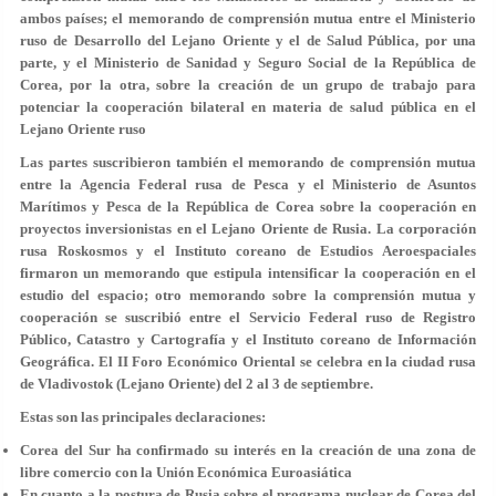
ambos países; el memorando de comprensión mutua entre el Ministerio
ruso de Desarrollo del Lejano Oriente y el de Salud Pública, por una
parte, y el Ministerio de Sanidad y Seguro Social de la República de
Corea, por la otra, sobre la creación de un grupo de trabajo para
potenciar la cooperación bilateral en materia de salud pública en el
Lejano Oriente ruso
Las partes suscribieron también el memorando de comprensión mutua
entre la Agencia Federal rusa de Pesca y el Ministerio de Asuntos
Marítimos y Pesca de la República de Corea sobre la cooperación en
proyectos inversionistas en el Lejano Oriente de Rusia. La corporación
rusa Roskosmos y el Instituto coreano de Estudios Aeroespaciales
firmaron un memorando que estipula intensificar la cooperación en el
estudio del espacio; otro memorando sobre la comprensión mutua y
cooperación se suscribió entre el Servicio Federal ruso de Registro
Público, Catastro y Cartografía y el Instituto coreano de Información
Geográfica. El II Foro Económico Oriental se celebra en la ciudad rusa
de Vladivostok (Lejano Oriente) del 2 al 3 de septiembre.
Estas son las principales declaraciones:
Corea del Sur ha confirmado su interés en la creación de una zona de
libre comercio con la Unión Económica Euroasiática
En cuanto a la postura de Rusia sobre el programa nuclear de Corea del