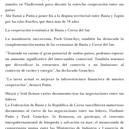
anuales en Vladivostok para discutir la estrecha cooperación entre sus
países
Abe llamó a Putin a poner fin a la disputa territorial entre Rusia y Japón
por las islas Kuriles, que dura más de 70 años
La cooperación económica de Rusia y Corea del Sur
La mandataria surcoreana, Park Geun-hye, también ha destacado la
complementación mutua de las economías de Rusia y Corea del Sur.
"Teniendo en cuenta el gran potencial de ambos países, podemos esperar
un aumento significativo del intercambio comercial. También tenemos
que diversificar la estructura del comercio y no limitarnos al
comercio de coches y energía", ha declarado Geun-hye.
"La tarea actual es mejorar la infraestructura financiera de nuestra
cooperación", destacó Putin.
Moscú y Seúl firman varios documentos tras las negociaciones entre sus
líderes
La Federación de Rusia y la República de Corea suscribieron numerosos
documentos al cierre de las negociaciones entre sus líderes, Vladímir
Putin y Park Geun-hye. Se firmaron, en particuar, el convenio
intergubernamental de búsqueda y salvación en mar; el memorando de
comprensión mutua entre los Ministerios de Industria y Comercio de