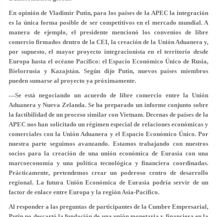
En opinión de Vladímir Putin, para los países de la APEC la integración
es la única forma posible de ser competitivos en el mercado mundial. A
manera de ejemplo, el presidente mencionó los convenios de libre
comercio firmados dentro de la CEI, la creación de la Unión Aduanera y,
por supuesto, el mayor proyecto integracionista en el territorio desde
Europa hasta el océano Pacífico: el Espacio Económico Único de Rusia,
Bielorrusia y Kazajstán. Según dijo Putin, nuevos países miembros
pueden sumarse al proyecto ya próximamente.
—Se está negociando un acuerdo de libre comercio entre la Unión
Aduanera y Nueva Zelanda. Se ha preparado un informe conjunto sobre
la factibilidad de un proceso similar con Vietnam. Decenas de países de la
APEC nos han solicitado un régimen especial de relaciones económicas y
comerciales con la Unión Aduanera y el Espacio Económico Único. Por
nuestra parte seguimos avanzando. Estamos trabajando con nuestros
socios para la creación de una unión económica de Eurasia con una
marcoeconomía y una política tecnológica y financiera coordinadas.
Prácticamente, pretendemos crear un poderoso centro de desarrollo
regional. La futura Unión Económica de Eurasia podría servir de un
factor de enlace entre Europa y la región Asia-Pacífico.
Al responder a las preguntas de participantes de la Cumbre Empresarial,
Putin no descartó la fundación de una unión monetaria y financiera en la