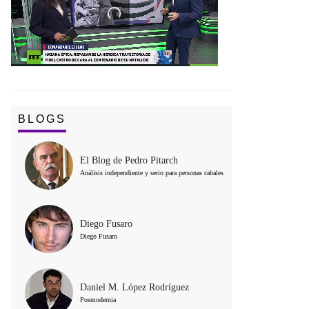
BLOGS
El Blog de Pedro Pitarch
Análisis independiente y serio para personas cabales
Diego Fusaro
Diego Fusaro
Daniel M. López Rodríguez
Posmodernia