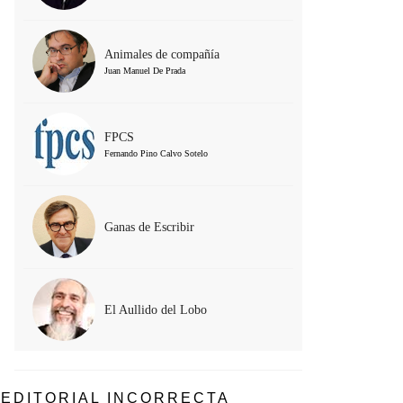
Animales de compañía
Juan Manuel De Prada
FPCS
Fernando Pino Calvo Sotelo
Ganas de Escribir
El Aullido del Lobo
EDITORIAL INCORRECTA