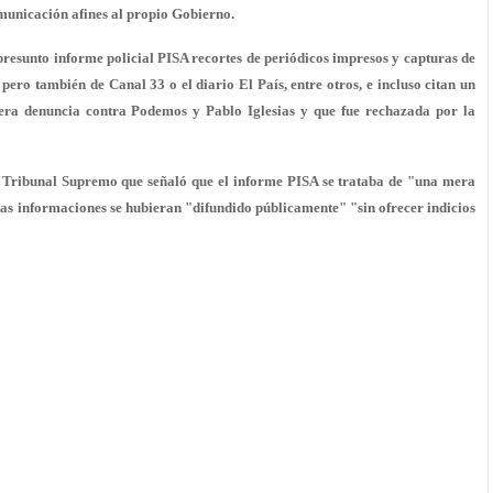
municación afines al propio Gobierno.
 presunto informe policial PISA recortes de periódicos impresos y capturas de
pero también de Canal 33 o el diario El País, entre otros, e incluso citan un
era denuncia contra Podemos y Pablo Iglesias y que fue rechazada por la
l Tribunal Supremo que señaló que el informe PISA se trataba de "una mera
tas informaciones se hubieran "difundido públicamente" "sin ofrecer indicios