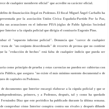
ece de cualquier membrete oficial" que acredite su carácter oficial.
elito de financiación ilegal en Podemos. El fiscal Miguel Ángel Carballo ha
 presentada por la asociación Unión Cívica Española-Partido Por la Paz,
a sus acusaciones en el informe PISA (siglas de Pablo Iglesias Sociedad
or Interior a la cúpula policial que dirigía el comisario Eugenio Pino.
mbar el "supuesto informe policial". Denuncia que "carece de cualquier
se trata de "un conjunto desordenado" de recortes de prensa que no contiene
ue la "redacción de hechos" está falta de cualquier indicio que pueda ser
aria como principio de prueba y estas carencias no pueden ser cubiertas con
terio Público, que asegura "no existe el más mínimo sustento documental o de
nqueo de capitales en Podemos.
de documentos que Interior encargó elaborar a la cúpula policial y que se
independentistas, primero, y a Podemos, después, tal y como ha quedado
e Fernández Díaz que este periódico ha publicado durante la última semana.
uede comprobar cómo Interior conspira contra sus rivales y después difunde