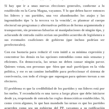
Si hay que ir a unas nuevas elecciones generales, conforme a lo
establecido en la Carta Magna, vayamos. Y lo que deben hacer entonces
los líderes y sus partidos, una vez abandonados los atajos y las
ingenuidades tipo ‘a la tercera va la vencida’, es plantear al cuerpo
electoral sus programas y alternativas políticas de forma argumentada y
transparente, sin promesas falsarias ni manipulaciones de ningún tipo, y
aclarando de entrada cuáles serían sus posibles acuerdos de legislatura o
sus eventuales coaliciones de gobierno (que incluso podrían ser
preelectorales).
Con eso bastaría para reducir el voto inútil a su mínima expresión y
concentrar los demás en las opciones entendidas como más sensatas y
eficientes. En democracia, las urnas no deben causar ningún pavor.
Quienes votan, son personas que -bien que mal- participan en la vida
política, y ese es un camino ineludible para perfeccionar el sistema de
convivencia, con todo el riesgo que supongan para quienes torean a sus
electores.
El problema es que la credibilidad de los partidos y sus líderes está por
los suelos. Y reconducirla es una tarea a largo plazo que debe iniciarse
desde ya, respetando de entrada las reglas democráticas establecidas. Si,
como creen algunos, lo que han mandado las urnas es que los partidos
acuerden como sea un gobierno del PP, vayamos a su ratificación