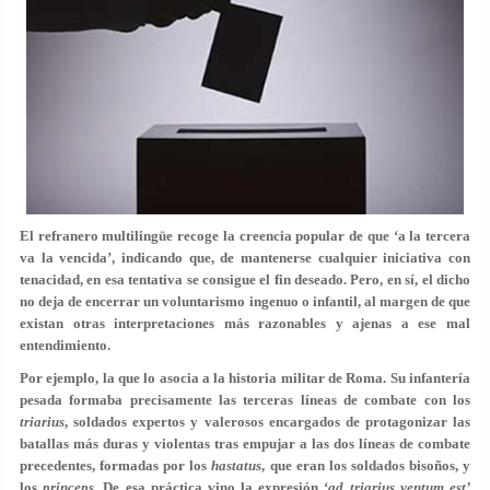
El refranero multilingüe recoge la creencia popular de que ‘a la tercera
va la vencida’, indicando que, de mantenerse cualquier iniciativa con
tenacidad, en esa tentativa se consigue el fin deseado. Pero, en sí, el dicho
no deja de encerrar un voluntarismo ingenuo o infantil, al margen de que
existan otras interpretaciones más razonables y ajenas a ese mal
entendimiento.
Por ejemplo, la que lo asocia a la historia militar de Roma. Su infantería
pesada formaba precisamente las terceras líneas de combate con los
triarius
,
soldados expertos y valerosos encargados de protagonizar las
batallas más duras y violentas tras empujar a las dos líneas de combate
precedentes, formadas por los
hastatus
, que eran los soldados bisoños, y
los
princeps
. De esa práctica vino la expresión ‘
ad triarius ventum est’