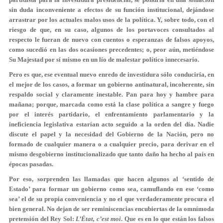
sin duda inconveniente a efectos de su función institucional, dejándose
arrastrar por los actuales malos usos de la política. Y, sobre todo, con el
riesgo de que, en su caso, algunos de los portavoces consultados al
respecto le fueran de nuevo con cuentos o esperanzas de falsos apoyos,
como sucedió en las dos ocasiones precedentes; o, peor aún, metiéndose
Su Majestad por sí mismo en un lío de malestar político innecesario.
Pero es que, ese eventual nuevo enredo de investidura sólo conduciría, en
el mejor de los casos, a formar un gobierno antinatural, incoherente, sin
respaldo social y claramente inestable. Pan para hoy y hambre para
mañana; porque, marcada como está la clase política a sangre y fuego
por el interés partidario, el enfrentamiento parlamentario y la
ineficiencia legislativa estarían acto seguido a la orden del día. Nadie
discute el papel y la necesidad del Gobierno de la Nación, pero no
formado de cualquier manera o a cualquier precio, para derivar en el
mismo desgobierno institucionalizado que tanto daño ha hecho al país en
épocas pasadas.
Por eso, sorprenden las llamadas que hacen algunos al ‘sentido de
Estado’ para formar un gobierno como sea, camuflando en ese ‘como
sea’ el de su propia conveniencia y no el que verdaderamente procura el
bien general. No dejan de ser reminiscencias encubiertas de la omnímoda
pretensión del Rey Sol:
L’État, c’est moi
. Que es en lo que están los falsos