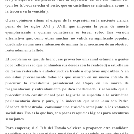
(con los
triarios
se echa el resto, que en castellano se entendería como ‘a
la tercera va la vencida’).
Otras opiniones sitúan el origen de la expresión en la naciente ciencia
penal de los siglos XVI y XVII, que imponía la pena de muerte
ejemplarizante a quienes cometieran su tercer robo. Una versión
alternativa que, como otras muchas, no valida su significado popular,
quedando en una mera intención de animar la consecución de un objetivo
reiteradamente fallido.
El problema es que, de hecho, ese proverbio universal estimula a gentes
poco reflexivas (o que confunden sus deseos con la realidad) a estrellarse
de forma reiterada y autodestructiva frente a objetivos imposibles. Y en
eso están precisamente todos los que insisten en un nuevo intento de
procurar la investidura presidencial de Rajoy en un marco de
fragmentación y enfrentamiento político inadecuado. Y sabiendo que el
procedimiento constitucional para lograrla se supedita a la aritmética
parlamentaria dura y pura, y lo indecente que sería -aun con Pedro
Sánchez defenestrado- consumar una traición semejante a los votantes
socialistas. Eso es lo que hay, con pocos resquicios lógicos para aventuras
semejantes.
Para empezar, si el Jefe del Estado volviera a proponer otro candidato
partidista para la investidura presidencial, se pondría en una situación