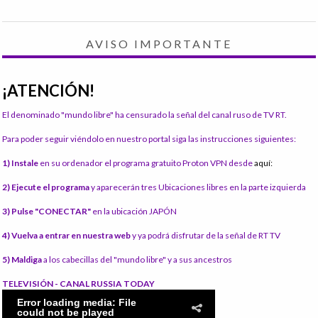
AVISO IMPORTANTE
¡ATENCIÓN!
El denominado "mundo libre" ha censurado la señal del canal ruso de TV RT.
Para poder seguir viéndolo en nuestro portal siga las instrucciones siguientes:
1) Instale
en su ordenador el programa gratuito Proton VPN desde
aquí:
2) Ejecute el programa
y aparecerán tres Ubicaciones libres en la parte izquierda
3) Pulse "CONECTAR"
en la ubicación JAPÓN
4) Vuelva a entrar en nuestra web
y ya podrá disfrutar de la señal de RT TV
5) Maldiga
a los cabecillas del "mundo libre" y a sus ancestros
TELEVISIÓN - CANAL RUSSIA TODAY