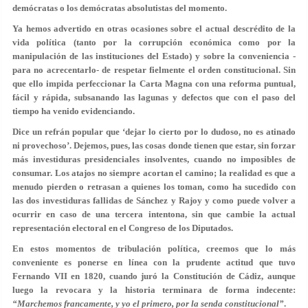
demócratas o los demócratas absolutistas del momento.
Ya hemos advertido en otras ocasiones sobre el actual descrédito de la
vida política (tanto por la corrupción económica como por la
manipulación de las instituciones del Estado) y sobre la conveniencia -
para no acrecentarlo- de respetar fielmente el orden constitucional. Sin
que ello impida perfeccionar la Carta Magna con una reforma puntual,
fácil y rápida, subsanando las lagunas y defectos que con el paso del
tiempo ha venido evidenciando.
Dice un refrán popular que ‘dejar lo cierto por lo dudoso, no es atinado
ni provechoso’. Dejemos, pues, las cosas donde tienen que estar, sin forzar
más investiduras presidenciales insolventes, cuando no imposibles de
consumar. Los atajos no siempre acortan el camino; la realidad es que a
menudo pierden o retrasan a quienes los toman, como ha sucedido con
las dos investiduras fallidas de Sánchez y Rajoy y como puede volver a
ocurrir en caso de una tercera intentona, sin que cambie la actual
representación electoral en el Congreso de los Diputados.
En estos momentos de tribulación política, creemos que lo más
conveniente es ponerse en línea con la prudente actitud que tuvo
Fernando VII en 1820, cuando juró la Constitución de Cádiz, aunque
luego la revocara y la historia terminara de forma indecente:
“Marchemos francamente, y yo el primero, por la senda constitucional”
.