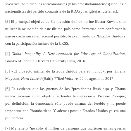
soviética, no fueron los anticomunistas (y los proestadounidenses) sino los ?
nacionalistas del partido comunista de la RDA (y las iglesias luteranas).
[3] El principal objetivo de ?la invasión de Irak no fue liberar Kuwait sino
utilizar la ocupación de este último país como ?pretexto para conformar la
mayor coalición internacional posible, bajo el mando de ?Estados Unidos y
con la participación incluso de la URSS.
[4]
Global Inequality. A New Approach for ?the Age of Globalization
,
Branko Milanovic, Harvard University Press, 2016.
[5] «El proyecto militar de Estados Unidos para el mundo», por Thierry
Meyssan,
Haïti Liberté
(Haití), ??
Red Voltaire
, 22 de agosto de 2017.
[6] Es evidente que las guerras de los ?presidentes Bush hijo y Obama
nunca tuvieron como objetivo extender la democracia. Primero ?porque,
por definición, la democracia sólo puede emanar del Pueblo y no puede
imponerse con ?bombardeos. Y además porque Estados Unidos ya era una
plutocracia.
[7] Me refiero ?no sólo al millón de personas que murieron en las guerras