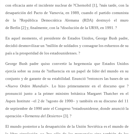
con eficacia ante el incidente nuclear de ?Chernobil [1], ?más tarde, con la
desaparición del Pacto de Varsovia, en 1989, cuando el partido comunista
de la ?República Democrática Alemana (RDA) destruyó el muro
de Berlín [2] y, finalmente, con la ?disolución de la URSS, en 1991. ?
En aquel momento, el presidente de Estados Unidos, George Bush padre,
decidió desmovilizar un ?millón de soldados y consagrar los esfuerzos de su
país a la prosperidad de los estadounidenses. ?
George Bush padre quiso convertir la hegemonía que Estados Unidos
ejercía sobre su zona de ?influencia en un papel de líder del mundo en su
conjunto y de garante de su estabilidad. Enunció ?entonces las bases de un
«
Nuevo Orden Mundial
». Lo hizo primeramente en el discurso que ?
pronunció junto a la primer ministro británica Margaret Thatcher en el
Aspen Institute –el 2 de ?agosto de 1990– y también en su discurso del 11
de septiembre de 1990 ante el Congreso ?estadounidense, donde anunció la
operación «
Tormenta del Desierto
» [3]. ?
El mundo posterior a la desaparición de la Unión Soviética es el mundo de
la libre circulación, ya ?no sólo de las mercancías sino también de los