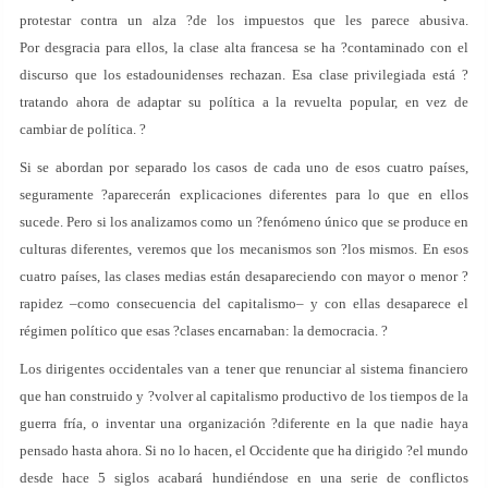
protestar contra un alza ?de los impuestos que les parece abusiva.
Por desgracia para ellos, la clase alta francesa se ha ?contaminado con el
discurso que los estadounidenses rechazan. Esa clase privilegiada está ?
tratando ahora de adaptar su política a la revuelta popular, en vez de
cambiar de política. ?
Si se abordan por separado los casos de cada uno de esos cuatro países,
seguramente ?aparecerán explicaciones diferentes para lo que en ellos
sucede. Pero si los analizamos como un ?fenómeno único que se produce en
culturas diferentes, veremos que los mecanismos son ?los mismos. En esos
cuatro países, las clases medias están desapareciendo con mayor o menor ?
rapidez –como consecuencia del capitalismo– y con ellas desaparece el
régimen político que esas ?clases encarnaban: la democracia. ?
Los dirigentes occidentales van a tener que renunciar al sistema financiero
que han construido y ?volver al capitalismo productivo de los tiempos de la
guerra fría, o inventar una organización ?diferente en la que nadie haya
pensado hasta ahora. Si no lo hacen, el Occidente que ha dirigido ?el mundo
desde hace 5 siglos acabará hundiéndose en una serie de conflictos