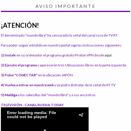
AVISO IMPORTANTE
¡ATENCIÓN!
El denominado "mundo libre" ha censurado la señal del canal ruso de TV RT.
Para poder seguir viéndolo en nuestro portal siga las instrucciones siguientes:
1) Instale
en su ordenador el programa gratuito Proton VPN desde
aquí:
2) Ejecute el programa
y aparecerán tres Ubicaciones libres en la parte izquierda
3) Pulse "CONECTAR"
en la ubicación JAPÓN
4) Vuelva a entrar en nuestra web
y ya podrá disfrutar de la señal de RT TV
5) Maldiga
a los cabecillas del "mundo libre" y a sus ancestros
TELEVISIÓN - CANAL RUSSIA TODAY