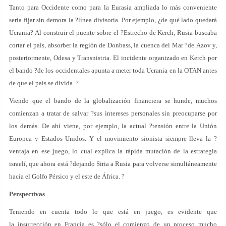
Tanto para Occidente como para la Eurasia ampliada lo más conveniente
sería fijar sin demora la ?línea divisoria. Por ejemplo, ¿de qué lado quedará
Ucrania? Al construir el puente sobre el ?Estrecho de Kerch, Rusia buscaba
cortar el país, absorber la región de Donbass, la cuenca del Mar ?de Azov y,
posteriormente, Odesa y Transnistria. El incidente organizado en Kerch por
el bando ?de los occidentales apunta a meter toda Ucrania en la OTAN antes
de que el país se divida. ?
Viendo que el bando de la globalización financiera se hunde, muchos
comienzan a tratar de salvar ?sus intereses personales sin preocuparse por
los demás. De ahí viene, por ejemplo, la actual ?tensión entre la Unión
Europea y Estados Unidos. Y el movimiento sionista siempre lleva la ?
ventaja en ese juego, lo cual explica la rápida mutación de la estrategia
israelí, que ahora está ?dejando Siria a Rusia para volverse simultáneamente
hacia el Golfo Pérsico y el este de África. ?
Perspectivas
Teniendo en cuenta todo lo que está en juego, es evidente que
la insurrección en Francia es ?sólo el comienzo de un proceso mucho