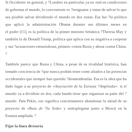
Si Occidente en general, y ?Londres en particular, ya no está en condiciones
de gobernar el mundo, lo conveniente es ?resignarse y tratar de salvar lo que
sea posible salvar dividiendo el mundo en dos zonas. Esa fue ?la política
que aplicó la administración Obama durante sus últimos meses en
el poder [11], es la política de la primer ministro británica ?Theresa May y
también la de Donald Trump, política que aplica con su negativa a cooperar
y sus ?acusaciones estruendosas, primero contra Rusia y ahora contra China.
?
También parece que Rusia y China, a pesar de su rivalidad histórica, han
tomado conciencia de ?que nunca podrán tener como aliados a las potencias
occidentales que siempre han querido ?desmembrarlas. Esa es la idea que ha
dado lugar a su proyecto de «
Asociación de la Eurasia ?Ampliada
»: si el
mundo va a dividirse en dos, cada bando tiene que organizar su parte del ?
mundo. Para Pekín, eso significa concretamente abandonar la mitad de su
proyecto de «
Ruta de ?la Seda
» y redesplegarse junto a Moscú en la
Eurasia ampliada. ?
Fijar la línea divisoria