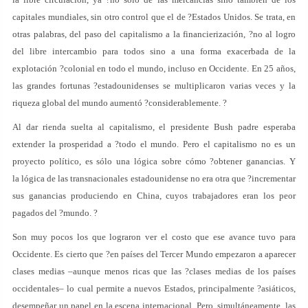
capitales mundiales, sin otro control que el de ?Estados Unidos. Se trata, en
otras palabras, del paso del capitalismo a la financierización, ?no al logro
del libre intercambio para todos sino a una forma exacerbada de la
explotación ?colonial en todo el mundo, incluso en Occidente. En 25 años,
las grandes fortunas ?estadounidenses se multiplicaron varias veces y la
riqueza global del mundo aumentó ?considerablemente. ?
Al dar rienda suelta al capitalismo, el presidente Bush padre esperaba
extender la prosperidad a ?todo el mundo. Pero el capitalismo no es un
proyecto político, es sólo una lógica sobre cómo ?obtener ganancias. Y
la lógica de las transnacionales estadounidense no era otra que ?incrementar
sus ganancias produciendo en China, cuyos trabajadores eran los peor
pagados del ?mundo. ?
Son muy pocos los que lograron ver el costo que ese avance tuvo para
Occidente. Es cierto que ?en países del Tercer Mundo empezaron a aparecer
clases medias –aunque menos ricas que las ?clases medias de los países
occidentales– lo cual permite a nuevos Estados, principalmente ?asiáticos,
desempeñar un papel en la escena internacional. Pero, simultáneamente, las