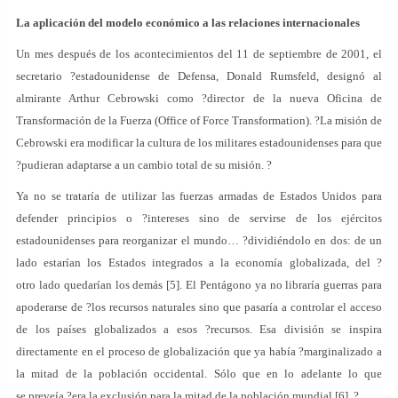
La aplicación del modelo económico a las relaciones internacionales
Un mes después de los acontecimientos del 11 de septiembre de 2001, el
secretario ?estadounidense de Defensa, Donald Rumsfeld, designó al
almirante Arthur Cebrowski como ?director de la nueva Oficina de
Transformación de la Fuerza (Office of Force Transformation). ?La misión de
Cebrowski era modificar la cultura de los militares estadounidenses para que
?pudieran adaptarse a un cambio total de su misión. ?
Ya no se trataría de utilizar las fuerzas armadas de Estados Unidos para
defender principios o ?intereses sino de servirse de los ejércitos
estadounidenses para reorganizar el mundo… ?dividiéndolo en dos: de un
lado estarían los Estados integrados a la economía globalizada, del ?
otro lado quedarían los demás [5]. El Pentágono ya no libraría guerras para
apoderarse de ?los recursos naturales sino que pasaría a controlar el acceso
de los países globalizados a esos ?recursos. Esa división se inspira
directamente en el proceso de globalización que ya había ?marginalizado a
la mitad de la población occidental. Sólo que en lo adelante lo que
se preveía ?era la exclusión para la mitad de la población mundial [6]. ?