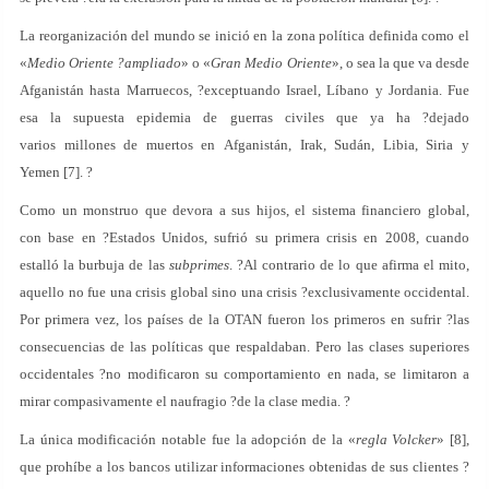
La reorganización del mundo se inició en la zona política definida como el
«
Medio Oriente ?ampliado
» o «
Gran Medio Oriente
», o sea la que va desde
Afganistán hasta Marruecos, ?exceptuando Israel, Líbano y Jordania. Fue
esa la supuesta epidemia de guerras civiles que ya ha ?dejado
varios millones de muertos en Afganistán, Irak, Sudán, Libia, Siria y
Yemen [7]. ?
Como un monstruo que devora a sus hijos, el sistema financiero global,
con base en ?Estados Unidos, sufrió su primera crisis en 2008, cuando
estalló la burbuja de las
subprimes
. ?Al contrario de lo que afirma el mito,
aquello no fue una crisis global sino una crisis ?exclusivamente occidental.
Por primera vez, los países de la OTAN fueron los primeros en sufrir ?las
consecuencias de las políticas que respaldaban. Pero las clases superiores
occidentales ?no modificaron su comportamiento en nada, se limitaron a
mirar compasivamente el naufragio ?de la clase media. ?
La única modificación notable fue la adopción de la «
regla Volcker
» [8],
que prohíbe a los bancos utilizar informaciones obtenidas de sus clientes ?