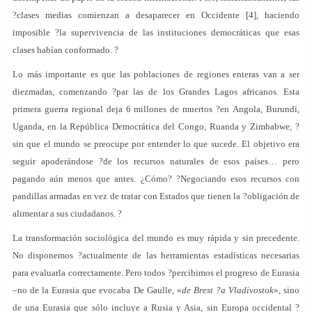
?clases medias comienzan a desaparecer en Occidente [4], haciendo
imposible ?la supervivencia de las instituciones democráticas que esas
clases habían conformado. ?
Lo más importante es que las poblaciones de regiones enteras van a ser
diezmadas, comenzando ?par las de los Grandes Lagos africanos. Esta
primera guerra regional deja 6 millones de muertos ?en Angola, Burundi,
Uganda, en la República Democrática del Congo, Ruanda y Zimbabwe, ?
sin que el mundo se preocupe por entender lo que sucede. El objetivo era
seguir apoderándose ?de los recursos naturales de esos países… pero
pagando aún menos que antes. ¿Cómo? ?Negociando esos recursos con
pandillas armadas en vez de tratar con Estados que tienen la ?obligación de
alimentar a sus ciudadanos. ?
La transformación sociológica del mundo es muy rápida y sin precedente.
No disponemos ?actualmente de las herramientas estadísticas necesarias
para evaluarla correctamente. Pero todos ?percibimos el progreso de Eurasia
–no de la Eurasia que evocaba De Gaulle, «
de Brest ?a Vladivostok
», sino
de una Eurasia que sólo incluye a Rusia y Asia, sin Europa occidental ?