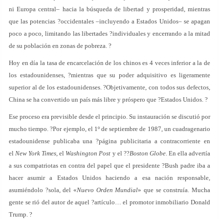
ni Europa central– hacia la búsqueda de libertad y prosperidad, mientras
que las potencias ?occidentales –incluyendo a Estados Unidos– se apagan
poco a poco, limitando las libertades ?individuales y encerrando a la mitad
de su población en zonas de pobreza. ?
Hoy en día la tasa de encarcelación de los chinos es 4 veces inferior a la de
los estadounidenses, ?mientras que su poder adquisitivo es ligeramente
superior al de los estadounidenses. ?Objetivamente, con todos sus defectos,
China se ha convertido un país más libre y próspero que ?Estados Unidos. ?
Ese proceso era previsible desde el principio. Su instauración se discutió por
mucho tiempo. ?Por ejemplo, el 1º de septiembre de 1987, un cuadragenario
estadounidense publicaba una ?página publicitaria a contracorriente en
el
New York Times
, el
Washington Post
y el ??
Boston Globe
. En ella advertía
a sus compatriotas en contra del papel que el presidente ?Bush padre iba a
hacer asumir a Estados Unidos haciendo a esa nación responsable,
asumiéndolo ?sola, del «
Nuevo Orden Mundial
» que se construía. Mucha
gente se rió del autor de aquel ?artículo… el promotor inmobiliario Donald
Trump. ?