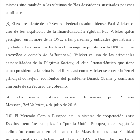
mismas sino también a las víctimas de ?los desórdenes suscitados por esos
conflictos.
[8] El ex presidente de la ?Reserva Federal estadounidense, Paul Volcker, es
uno de los arquitectos de la financierización ?global. Fue Volcker quien
persiguió, en nombre de la ONU, a las personas y entidades que habían ?
ayudado a Irak para que burlara el embargo impuesto por la ONU (el caso
«
petróleo a cambio de ?alimentos
»). Volcker es una de las principales
personalidades de la Pilgrim’s Society, el club ?transatlántico que tiene
como presidente a la reina Isabel II. Fue así como Volcker se convirtió ?en el
principal consejero económico del presidente Barack Obama y conformó
una parte de su ?equipo de gobierno.
[9] «La nueva política exterior británica», por ?Thierry
Meyssan,
Red Voltaire
, 4 de julio de 2016.
[10] El Mercado Común Europeo era un sistema de cooperación entre
Estados, pero fue reemplazado ?por la Unión Europea, que –según la
definición enunciada en el Tratado de Maastricht– es una ?entidad
supranacional y se halla bajo control de la OTAN. La Unión Europea tiene,