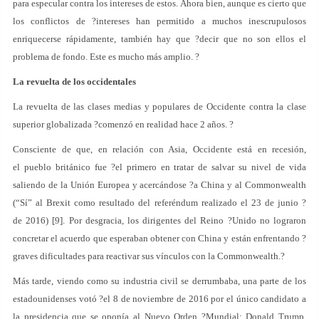
para especular contra los intereses de estos. Ahora bien, aunque es cierto que
los conflictos de ?intereses han permitido a muchos inescrupulosos
enriquecerse rápidamente, también hay que ?decir que no son ellos el
problema de fondo. Este es mucho más amplio. ?
La revuelta de los occidentales
La revuelta de las clases medias y populares de Occidente contra la clase
superior globalizada ?comenzó en realidad hace 2 años. ?
Consciente de que, en relación con Asia, Occidente está en recesión,
el pueblo británico fue ?el primero en tratar de salvar su nivel de vida
saliendo de la Unión Europea y acercándose ?a China y al Commonwealth
(“Sí” al Brexit como resultado del referéndum realizado el 23 de junio ?
de 2016) [9]. Por desgracia, los dirigentes del Reino ?Unido no lograron
concretar el acuerdo que esperaban obtener con China y están enfrentando ?
graves dificultades para reactivar sus vínculos con la Commonwealth.?
Más tarde, viendo como su industria civil se derrumbaba, una parte de los
estadounidenses votó ?el 8 de noviembre de 2016 por el único candidato a
la presidencia que se oponía al Nuevo Orden ?Mundial: Donald Trump.