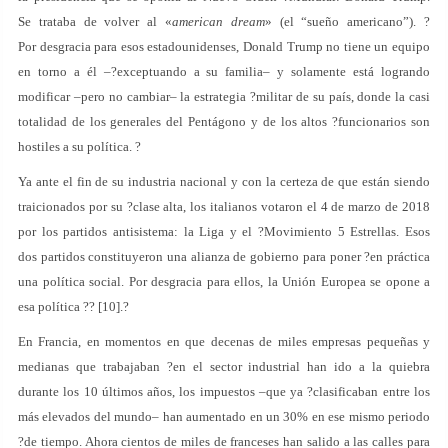
Se trataba de volver al «
american dream
» (el “sueño americano”). ?
Por desgracia para esos estadounidenses, Donald Trump no tiene un equipo
en torno a él –?exceptuando a su familia– y solamente está logrando
modificar –pero no cambiar– la estrategia ?militar de su país, donde la casi
totalidad de los generales del Pentágono y de los altos ?funcionarios son
hostiles a su política. ?
Ya ante el fin de su industria nacional y con la certeza de que están siendo
traicionados por su ?clase alta, los italianos votaron el 4 de marzo de 2018
por los partidos antisistema: la Liga y el ?Movimiento 5 Estrellas. Esos
dos partidos constituyeron una alianza de gobierno para poner ?en práctica
una política social. Por desgracia para ellos, la Unión Europea se opone a
esa política ?? [10].?
En Francia, en momentos en que decenas de miles empresas pequeñas y
medianas que trabajaban ?en el sector industrial han ido a la quiebra
durante los 10 últimos años, los impuestos –que ya ?clasificaban entre los
más elevados del mundo– han aumentado en un 30% en ese mismo periodo
?de tiempo. Ahora cientos de miles de franceses han salido a las calles para