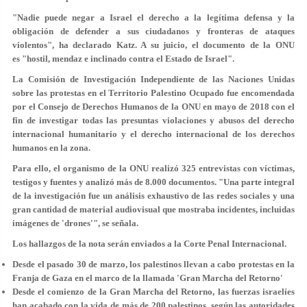
"Nadie puede negar a Israel el derecho a la legítima defensa y la
obligación de defender a sus ciudadanos y fronteras de ataques
violentos", ha declarado Katz. A su juicio, el documento de la ONU
es
"hostil, mendaz e inclinado contra el Estado de Israel"
.
La Comisión de Investigación Independiente de las Naciones Unidas
sobre las protestas en el Territorio Palestino Ocupado fue encomendada
por el Consejo de Derechos Humanos de la ONU en mayo de 2018 con el
fin de investigar todas las presuntas violaciones y abusos del derecho
internacional humanitario y el derecho internacional de los derechos
humanos en la zona.
Para ello, el organismo de la ONU realizó 325 entrevistas con víctimas,
testigos y fuentes y analizó más de 8.000 documentos. "Una parte integral
de la investigación fue un análisis exhaustivo de las redes sociales y una
gran cantidad de material audiovisual que mostraba incidentes, incluidas
imágenes de 'drones'", se señala.
Los hallazgos de la nota serán enviados a la Corte Penal Internacional.
Desde el pasado 30 de marzo, los palestinos llevan a cabo protestas en la
Franja de Gaza en el marco de la llamada 'Gran Marcha del Retorno'
Desde el comienzo de la Gran Marcha del Retorno, las fuerzas israelíes
han acabado con la vida de más de 200 palestinos, según las autoridades