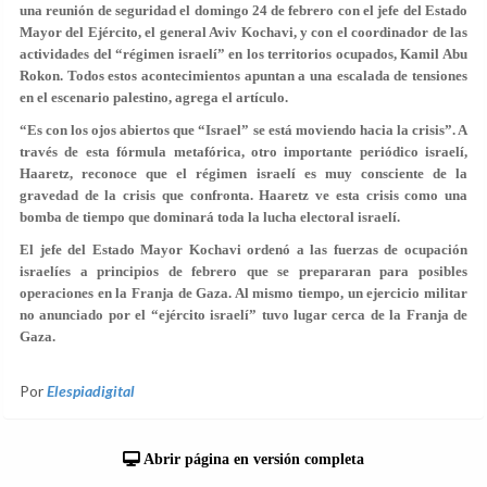
una reunión de seguridad el domingo 24 de febrero con el jefe del Estado
Mayor del Ejército, el general Aviv Kochavi, y con el coordinador de las
actividades del “régimen israelí” en los territorios ocupados, Kamil Abu
Rokon. Todos estos acontecimientos apuntan a una escalada de tensiones
en el escenario palestino, agrega el artículo.
“Es con los ojos abiertos que “Israel” se está moviendo hacia la crisis”. A
través de esta fórmula metafórica, otro importante periódico israelí,
Haaretz, reconoce que el régimen israelí es muy consciente de la
gravedad de la crisis que confronta. Haaretz ve esta crisis como una
bomba de tiempo que dominará toda la lucha electoral israelí.
El jefe del Estado Mayor Kochavi ordenó a las fuerzas de ocupación
israelíes a principios de febrero que se prepararan para posibles
operaciones en la Franja de Gaza. Al mismo tiempo, un ejercicio militar
no anunciado por el “ejército israelí” tuvo lugar cerca de la Franja de
Gaza.
Por
Elespiadigital
Abrir página en versión completa