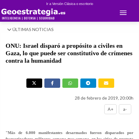
Ir a Versión Clásica o escritorio
Toggle 
ÚLTIMAS NOTICIAS
ONU: Israel disparó a propósito a civiles en
Gaza, lo que puede ser constitutivo de crímenes
contra la humanidad
28 de febrero de 2019, 20:00h
A+
a-
"Más de 6.000 manifestantes desarmados fueron disparados por
francotiradores militares, semana tras semana, en los sitios de protesta