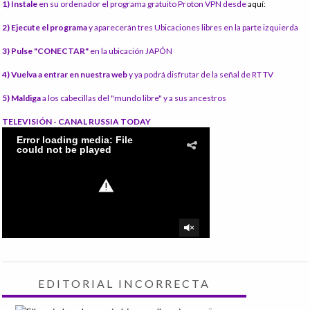
1) Instale
en su ordenador el programa gratuito Proton VPN desde
aquí:
2) Ejecute el programa
y aparecerán tres Ubicaciones libres en la parte izquierda
3) Pulse "CONECTAR"
en la ubicación JAPÓN
4) Vuelva a entrar en nuestra web
y ya podrá disfrutar de la señal de RT TV
5) Maldiga
a los cabecillas del "mundo libre" y a sus ancestros
TELEVISIÓN - CANAL RUSSIA TODAY
EDITORIAL INCORRECTA