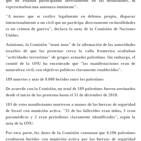
que
no estaban participando directamente en las hostilidades
, ni
representaban una amenaza inminente".
"A menos que se realice legalmente en defensa propia, disparar
intencionalmente a un civil que no participa directamente en hostilidades
es un
crimen de guerra
", declara la nota de la Comisión de Naciones
Unidas.
Asimismo, la Comisión "tomó nota" de la afirmación de las autoridades
israelíes de que las protestas cerca la valla fronteriza ocultaban
"actividades terroristas" de grupos armados palestinos. Sin embargo, el
comité de la ONU ha encontrado que "las manifestaciones eran de
naturaleza civil, con objetivos políticos claramente establecidos".
189 muertos y más de 9.000 heridos entre los palestinos
De acuerdo con la Comisión, un total de 189 palestinos fueron asesinados
desde el inicio de las protestas hasta el 31 de diciembre de 2018.
183
de estos manifestantes murieron a manos de las fuerzas de seguridad
de Israel con
munición activa
. "
35
de los fallecidos eran
niños
, 3 eran
paramédicos y 2 eran periodistas claramente identificados", según la
nota de la ONU.
Por otra parte, los datos de la Comisión constatan que 6.106 palestinos
resultaron heridos con munición activa por las fuerzas de seguridad