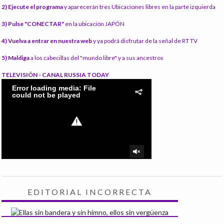
2) Ejecute el programa
y aparecerán tres Ubicaciones libres en la parte izquierda
3) Pulse "CONECTAR"
en la ubicación JAPÓN
4) Vuelva a entrar en nuestra web
y ya podrá disfrutar de la señal de RT TV
5) Maldiga
a los cabecillas del "mundo libre" y a sus ancestros
TELEVISIÓN - CANAL RUSSIA TODAY
EDITORIAL INCORRECTA