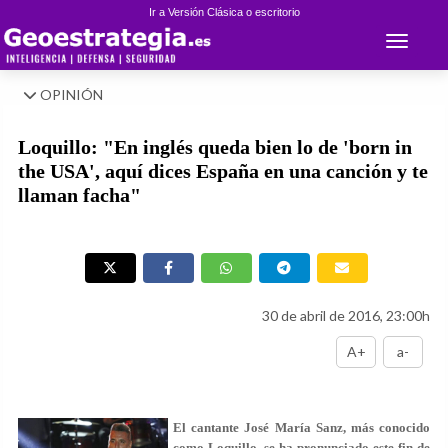
Ir a Versión Clásica o escritorio
Toggle 
OPINIÓN
Loquillo: "En inglés queda bien lo de 'born in
the USA', aquí dices España en una canción y te
llaman facha"
30 de abril de 2016, 23:00h
A+
a-
El cantante José María Sanz, más conocido
como Loquillo, se ha pronunciado este fin de