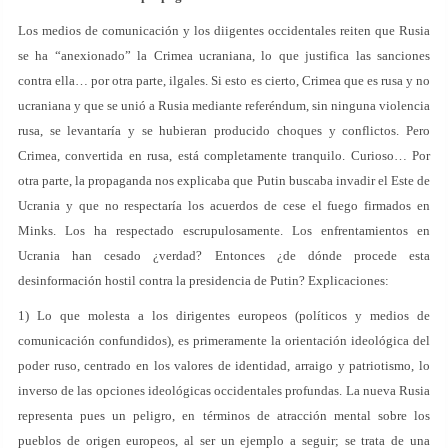
Los medios de comunicación y los diigentes occidentales reiten que Rusia
se ha “anexionado” la Crimea ucraniana, lo que justifica las sanciones
contra ella… por otra parte, ilgales. Si esto es cierto, Crimea que es rusa y no
ucraniana y que se unió a Rusia mediante referéndum, sin ninguna violencia
rusa, se levantaría y se hubieran producido choques y conflictos. Pero
Crimea, convertida en rusa, está completamente tranquilo. Curioso… Por
otra parte, la propaganda nos explicaba que Putin buscaba invadir el Este de
Ucrania y que no respectaría los acuerdos de cese el fuego firmados en
Minks. Los ha respectado escrupulosamente. Los enfrentamientos en
Ucrania han cesado ¿verdad? Entonces ¿de dónde procede esta
desinformación hostil contra la presidencia de Putin? Explicaciones:
1) Lo que molesta a los dirigentes europeos (políticos y medios de
comunicación confundidos), es primeramente la orientación ideológica del
poder ruso, centrado en los valores de identidad, arraigo y patriotismo, lo
inverso de las opciones ideológicas occidentales profundas. La nueva Rusia
representa pues un peligro, en términos de atracción mental sobre los
pueblos de origen europeos, al ser un ejemplo a seguir; se trata de una