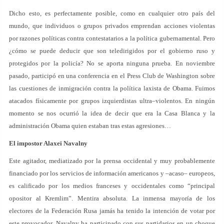
Dicho esto, es perfectamente posible, como en cualquier otro país del
mundo, que individuos o grupos privados emprendan acciones violentas
por razones políticas contra contestatarios a la política gubernamental. Pero
¿cómo se puede deducir que son teledirigidos por el gobierno ruso y
protegidos por la policía? No se aporta ninguna prueba. En noviembre
pasado, participó en una conferencia en el Press Club de Washington sobre
las cuestiones de inmigración contra la política laxista de Obama. Fuimos
atacados físicamente por grupos izquierdistas ultra–violentos. En ningún
momento se nos ocurrió la idea de decir que era la Casa Blanca y la
administración Obama quien estaban tras estas agresiones…
El impostor Alaxeï Navalny
Este agitador, mediatizado por la prensa occidental y muy probablemente
financiado por los servicios de información americanos y –acaso– europeos,
es calificado por los medios franceses y occidentales como “principal
opositor al Kremlim”. Mentira absoluta. La inmensa mayoría de los
electores de la Federación Rusa jamás ha tenido la intención de votar por
este provocador. Navalny ha participado con sus partidarios en un choque