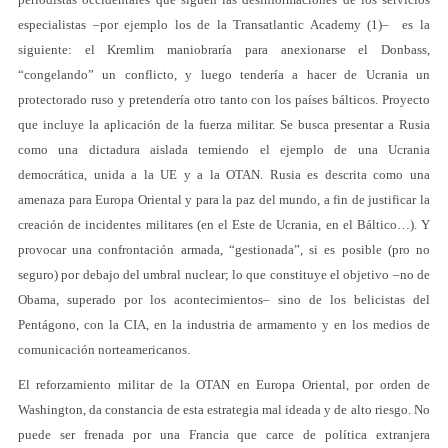
especialistas –por ejemplo los de la Transatlantic Academy (1)– es la
siguiente: el Kremlim maniobraría para anexionarse el Donbass,
“congelando” un conflicto, y luego tendería a hacer de Ucrania un
protectorado ruso y pretendería otro tanto con los países bálticos. Proyecto
que incluye la aplicación de la fuerza militar. Se busca presentar a Rusia
como una dictadura aislada temiendo el ejemplo de una Ucrania
democrática, unida a la UE y a la OTAN. Rusia es descrita como una
amenaza para Europa Oriental y para la paz del mundo, a fin de justificar la
creación de incidentes militares (en el Este de Ucrania, en el Báltico…). Y
provocar una confrontación armada, “gestionada”, si es posible (pro no
seguro) por debajo del umbral nuclear; lo que constituye el objetivo –no de
Obama, superado por los acontecimientos– sino de los belicistas del
Pentágono, con la CIA, en la industria de armamento y en los medios de
comunicación norteamericanos.
El reforzamiento militar de la OTAN en Europa Oriental, por orden de
Washington, da constancia de esta estrategia mal ideada y de alto riesgo. No
puede ser frenada por una Francia que carce de política extranjera