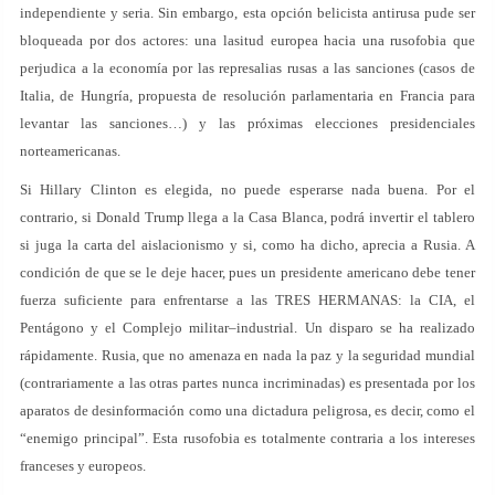
independiente y seria. Sin embargo, esta opción belicista antirusa pude ser
bloqueada por dos actores: una lasitud europea hacia una rusofobia que
perjudica a la economía por las represalias rusas a las sanciones (casos de
Italia, de Hungría, propuesta de resolución parlamentaria en Francia para
levantar las sanciones…) y las próximas elecciones presidenciales
norteamericanas.
Si Hillary Clinton es elegida, no puede esperarse nada buena. Por el
contrario, si Donald Trump llega a la Casa Blanca, podrá invertir el tablero
si juga la carta del aislacionismo y si, como ha dicho, aprecia a Rusia. A
condición de que se le deje hacer, pues un presidente americano debe tener
fuerza suficiente para enfrentarse a las TRES HERMANAS: la CIA, el
Pentágono y el Complejo militar–industrial. Un disparo se ha realizado
rápidamente. Rusia, que no amenaza en nada la paz y la seguridad mundial
(contrariamente a las otras partes nunca incriminadas) es presentada por los
aparatos de desinformación como una dictadura peligrosa, es decir, como el
“enemigo principal”. Esta rusofobia es totalmente contraria a los intereses
franceses y europeos.