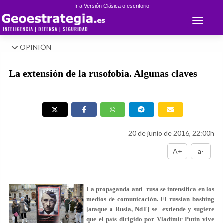
Ir a Versión Clásica o escritorio
Toggle 
OPINIÓN
La extensión de la rusofobia. Algunas claves
20 de junio de 2016, 22:00h
A+
a-
La propaganda anti–rusa se intensifica en los
medios de comunicación. El russian bashing
[ataque a Rusia, NdT] se extiende y sugiere
que el país dirigido por Vladimir Putin vive