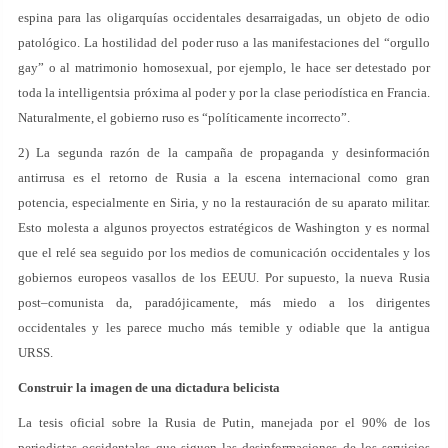
espina para las oligarquías occidentales desarraigadas, un objeto de odio
patológico. La hostilidad del poder ruso a las manifestaciones del “orgullo
gay” o al matrimonio homosexual, por ejemplo, le hace ser detestado por
toda la intelligentsia próxima al poder y por la clase periodística en Francia.
Naturalmente, el gobierno ruso es “políticamente incorrecto”.
2) La segunda razón de la campaña de propaganda y desinformación
antirrusa es el retorno de Rusia a la escena internacional como gran
potencia, especialmente en Siria, y no la restauración de su aparato militar.
Esto molesta a algunos proyectos estratégicos de Washington y es normal
que el relé sea seguido por los medios de comunicación occidentales y los
gobiernos europeos vasallos de los EEUU. Por supuesto, la nueva Rusia
post–comunista da, paradójicamente, más miedo a los dirigentes
occidentales y les parece mucho más temible y odiable que la antigua
URSS.
Construir la imagen de una dictadura belicista
La tesis oficial sobre la Rusia de Putin, manejada por el 90% de los
periodistas occidentales que siguen las desinformaciones de los servicios