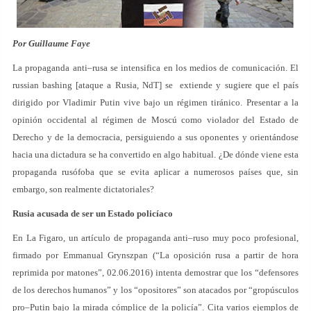
Por Guillaume Faye
La propaganda anti–rusa se intensifica en los medios de comunicación. El
russian bashing [ataque a Rusia, NdT] se extiende y sugiere que el país
dirigido por Vladimir Putin vive bajo un régimen tiránico. Presentar a la
opinión occidental al régimen de Moscú como violador del Estado de
Derecho y de la democracia, persiguiendo a sus oponentes y orientándose
hacia una dictadura se ha convertido en algo habitual. ¿De dónde viene esta
propaganda rusófoba que se evita aplicar a numerosos países que, sin
embargo, son realmente dictatoriales?
Rusia acusada de ser un Estado policíaco
En La Figaro, un artículo de propaganda anti–ruso muy poco profesional,
firmado por Emmanual Grynszpan (“La oposición rusa a partir de hora
reprimida por matones”, 02.06.2016) intenta demostrar que los “defensores
de los derechos humanos” y los “opositores” son atacados por “gropúsculos
pro–Putin bajo la mirada cómplice de la policía”. Cita varios ejemplos de