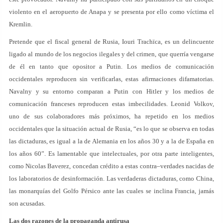
violento en el aeropuerto de Anapa y se presenta por ello como víctima el
Kremlin.
Pretende que el fiscal general de Rusia, Iouri Trachïca, es un delincuente
ligado al mundo de los negocios ilegales y del crimen, que querría vengarse
de él en tanto que opositor a Putin. Los medios de comunicación
occidentales reproducen sin verificarlas, estas afirmaciones difamatorias.
Navalny y su entorno comparan a Putin con Hitler y los medios de
comunicación franceses reproducen estas imbecilidades. Leonid Volkov,
uno de sus colaboradores más próximos, ha repetido en los medios
occidentales que la situación actual de Rusia, “es lo que se observa en todas
las dictaduras, es igual a la de Alemania en los años 30 y a la de España en
los años 60”. Es lamentable que intelectuales, por otra parte inteligentes,
como Nicolas Baverez, concedan crédito a estas contra–verdades nacidas de
los laboratorios de desinformación. Las verdaderas dictaduras, como China,
las monarquías del Golfo Pérsico ante las cuales se inclina Francia, jamás
son acusadas.
Las dos razones de la propaganda antirusa