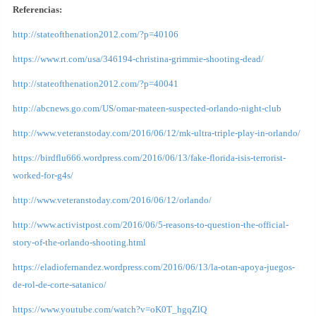
Referencias:
http://stateofthenation2012.com/?p=40106
https://www.rt.com/usa/346194-christina-grimmie-shooting-dead/
http://stateofthenation2012.com/?p=40041
http://abcnews.go.com/US/omar-mateen-suspected-orlando-night-club
http://www.veteranstoday.com/2016/06/12/mk-ultra-triple-play-in-orlando/
https://birdflu666.wordpress.com/2016/06/13/fake-florida-isis-terrorist-
worked-for-g4s/
http://www.veteranstoday.com/2016/06/12/orlando/
http://www.activistpost.com/2016/06/5-reasons-to-question-the-official-
story-of-the-orlando-shooting.html
https://eladiofernandez.wordpress.com/2016/06/13/la-otan-apoya-juegos-
de-rol-de-corte-satanico/
https://www.youtube.com/watch?v=oK0T_hgqZlQ