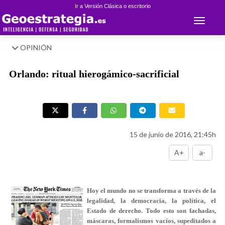
Ir a Versión Clásica o escritorio
Toggle 
OPINIÓN
Orlando: ritual hierogámico-sacrificial
15 de junio de 2016, 21:45h
A+
a-
Hoy el mundo no se transforma a través de la
legalidad, la democracia, la política, el
Estado de derecho. Todo esto son fachadas,
máscaras, formalismos vacíos, supeditados a