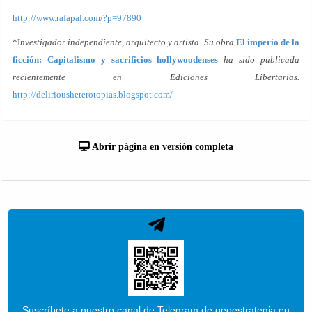
http://www.rafapal.com/?p=97890
*I
nvestigador independiente, arquitecto y artista. Su obra
El imperio de la
ficción: Capitalismo y sacrificios hollywoodenses
ha sido publicada
recientemente en Ediciones Libertarias.
http://deliriousheterotopias.blogspot.com/
Abrir página en versión completa
Suscríbete a nuestro canal de Telegram de geoestrategia.eu