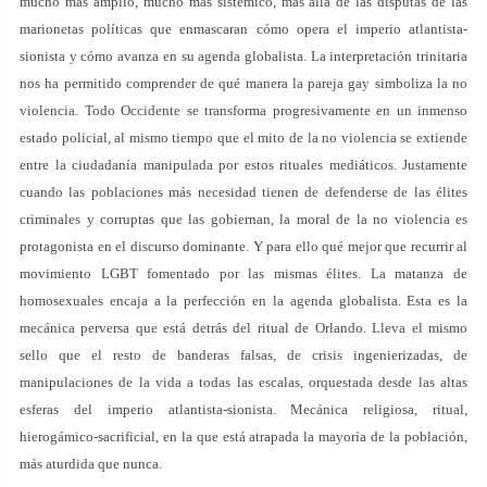
mucho más amplio, mucho más sistémico, más allá de las disputas de las
marionetas políticas que enmascaran cómo opera el imperio atlantista-
sionista y cómo avanza en su agenda globalista. La interpretación trinitaria
nos ha permitido comprender de qué manera la pareja gay simboliza la no
violencia. Todo Occidente se transforma progresivamente en un inmenso
estado policial, al mismo tiempo que el mito de la no violencia se extiende
entre la ciudadanía manipulada por estos rituales mediáticos. Justamente
cuando las poblaciones más necesidad tienen de defenderse de las élites
criminales y corruptas que las gobiernan, la moral de la no violencia es
protagonista en el discurso dominante. Y para ello qué mejor que recurrir al
movimiento LGBT fomentado por las mismas élites. La matanza de
homosexuales encaja a la perfección en la agenda globalista. Esta es la
mecánica perversa que está detrás del ritual de Orlando. Lleva el mismo
sello que el resto de banderas falsas, de crisis ingenierizadas, de
manipulaciones de la vida a todas las escalas, orquestada desde las altas
esferas del imperio atlantista-sionista. Mecánica religiosa, ritual,
hierogámico-sacrificial, en la que está atrapada la mayoría de la población,
más aturdida que nunca.