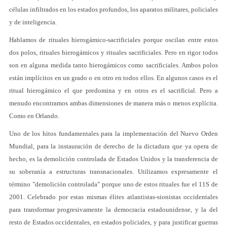
células infiltrados en los estados profundos, los aparatos militares, policiales
y de inteligencia.
Hablamos de rituales hierogámico-sacrificiales porque oscilan entre estos
dos polos, rituales hierogámicos y rituales sacrificiales. Pero en rigor todos
son en alguna medida tanto hierogámicos como sacrificiales. Ambos polos
están implícitos en un grado o en otro en todos ellos. En algunos casos es el
ritual hierogámico el que predomina y en otros es el sacrificial. Pero a
menudo encontramos ambas dimensiones de manera más o menos explícita.
Como en Orlando.
Uno de los hitos fundamentales para la implementación del Nuevo Orden
Mundial, para la instauración de derecho de la dictadura que ya opera de
hecho, es la demolición controlada de Estados Unidos y la transferencia de
su soberanía a estructuras transnacionales. Utilizamos expresamente el
término "demolición controlada" porque uno de estos rituales fue el 11S de
2001. Celebrado por estas mismas élites atlantistas-sionistas occidentales
para transformar progresivamente la democracia estadounidense, y la del
resto de Estados occidentales, en estados policiales, y para justificar guerras