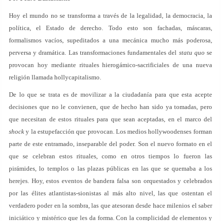
Hoy el mundo no se transforma a través de la legalidad, la democracia, la
política, el Estado de derecho. Todo esto son fachadas, máscaras,
formalismos vacíos, supeditados a una mecánica mucho más poderosa,
perversa y dramática. Las transformaciones fundamentales del
statu quo
se
provocan hoy mediante rituales hierogámico-sacrificiales de una nueva
religión llamada hollycapitalismo.
De lo que se trata es de movilizar a la ciudadanía para que esta acepte
decisiones que no le convienen, que de hecho han sido ya tomadas, pero
que necesitan de estos rituales para que sean aceptadas, en el marco del
shock
y la estupefacción que provocan. Los medios hollywoodenses forman
parte de este entramado, inseparable del poder. Son el nuevo formato en el
que se celebran estos rituales, como en otros tiempos lo fueron las
pirámides, lo templos o las plazas públicas en las que se quemaba a los
herejes. Hoy, estos eventos de bandera falsa son orquestados y celebrados
por las élites atlantistas-sionistas al más alto nivel, las que ostentan el
verdadero poder en la sombra, las que atesoran desde hace milenios el saber
iniciático y mistérico que les da forma. Con la complicidad de elementos y