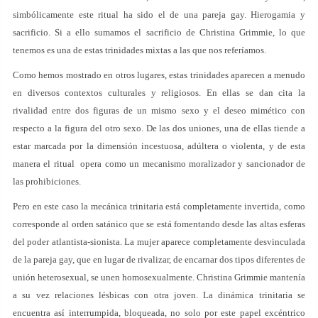
simbólicamente este ritual ha sido el de una pareja gay. Hierogamia y
sacrificio. Si a ello sumamos el sacrificio de Christina Grimmie, lo que
tenemos es una de estas trinidades mixtas a las que nos referíamos.
Como hemos mostrado en otros lugares, estas trinidades aparecen a menudo
en diversos contextos culturales y religiosos. En ellas se dan cita la
rivalidad entre dos figuras de un mismo sexo y el deseo mimético con
respecto a la figura del otro sexo. De las dos uniones, una de ellas tiende a
estar marcada por la dimensión incestuosa, adúltera o violenta, y de esta
manera el ritual opera como un mecanismo moralizador y sancionador de
las prohibiciones.
Pero en este caso la mecánica trinitaria está completamente invertida, como
corresponde al orden satánico que se está fomentando desde las altas esferas
del poder atlantista-sionista. La mujer aparece completamente desvinculada
de la pareja gay, que en lugar de rivalizar, de encarnar dos tipos diferentes de
unión heterosexual, se unen homosexualmente. Christina Grimmie mantenía
a su vez relaciones lésbicas con otra joven. La dinámica trinitaria se
encuentra así interrumpida, bloqueada, no solo por este papel excéntrico