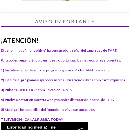
AVISO IMPORTANTE
¡ATENCIÓN!
El denominado "mundo libre" ha censurado la señal del canal ruso de TV RT.
Para poder seguir viéndolo en nuestro portal siga las instrucciones siguientes:
1) Instale
en su ordenador el programa gratuito Proton VPN desde
aquí:
2) Ejecute el programa
y aparecerán tres Ubicaciones libres en la parte izquierda
3) Pulse "CONECTAR"
en la ubicación JAPÓN
4) Vuelva a entrar en nuestra web
y ya podrá disfrutar de la señal de RT TV
5) Maldiga
a los cabecillas del "mundo libre" y a sus ancestros
TELEVISIÓN - CANAL RUSSIA TODAY