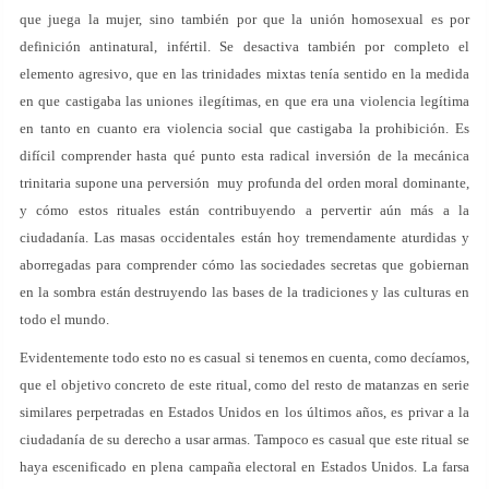
que juega la mujer, sino también por que la unión homosexual es por
definición antinatural, infértil. Se desactiva también por completo el
elemento agresivo, que en las trinidades mixtas tenía sentido en la medida
en que castigaba las uniones ilegítimas, en que era una violencia legítima
en tanto en cuanto era violencia social que castigaba la prohibición. Es
difícil comprender hasta qué punto esta radical inversión de la mecánica
trinitaria supone una perversión muy profunda del orden moral dominante,
y cómo estos rituales están contribuyendo a pervertir aún más a la
ciudadanía. Las masas occidentales están hoy tremendamente aturdidas y
aborregadas para comprender cómo las sociedades secretas que gobiernan
en la sombra están destruyendo las bases de la tradiciones y las culturas en
todo el mundo.
Evidentemente todo esto no es casual si tenemos en cuenta, como decíamos,
que el objetivo concreto de este ritual, como del resto de matanzas en serie
similares perpetradas en Estados Unidos en los últimos años, es privar a la
ciudadanía de su derecho a usar armas. Tampoco es casual que este ritual se
haya escenificado en plena campaña electoral en Estados Unidos. La farsa