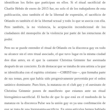
identifican los fieles que participan en ellos. Si el ritual sacrificial de
Charlie Hebdo de enero de 2015 fue, no solo el de los trabajadores de esta
publicación, sino también el de la libertad de expresión, el sacrificio de
Orlando es también el de la libertad sexual y todo lo que se asocia con ella.
Pero también, la no violencia, la aceptación incondicional de los
ciudadanos del monopolio de la violencia por parte de las estructuras de
poder.
Pero no se puede entender el ritual de Orlando en la discoteca gay en todo
su alcance sin el otro ritual asociado, el que tuvo lugar en la misma ciudad
dos días antes, en el que la cantante Christina Grimmie fue asesinada
después de un concierto. Es de destacar que se trataba de una artista a la que
se identificaba con el espíritu cristiano —CHRIST-ina—, que formaba parte
de sus temas, pero que había sido progresivamente pervertida por el orden
satánico dominante. Pues bien, la matanza en el club gay y el asesinato de
Christina Grimmie ponen de manifiesto que estamos ante un ritual
hierogámico-sacrificial. El hecho de que lo que está en el trasfondo de la
matanza en la discoteca Pulse sea la unión gay es ya una confirmación de
que se trata de una hierogamia-sacrificio. En otros artículos hemos hablado