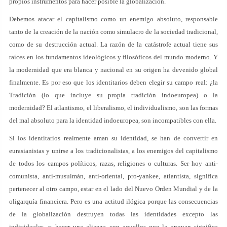
propios instrumentos para hacer posible la globalización.
Debemos atacar el capitalismo como un enemigo absoluto, responsable
tanto de la creación de la nación como simulacro de la sociedad tradicional,
como de su destrucción actual. La razón de la catástrofe actual tiene sus
raíces en los fundamentos ideológicos y filosóficos del mundo moderno. Y
la modernidad que era blanca y nacional en su origen ha devenido global
finalmente. Es por eso que los identitarios deben elegir su campo real: ¿la
Tradición (lo que incluye su propia tradición indoeuropea) o la
modernidad? El atlantismo, el liberalismo, el individualismo, son las formas
del mal absoluto para la identidad indoeuropea, son incompatibles con ella.
Si los identitarios realmente aman su identidad, se han de convertir en
eurasianistas y unirse a los tradicionalistas, a los enemigos del capitalismo
de todos los campos políticos, razas, religiones o culturas. Ser hoy anti-
comunista, anti-musulmán, anti-oriental, pro-yankee, atlantista, significa
pertenecer al otro campo, estar en el lado del Nuevo Orden Mundial y de la
oligarquía financiera. Pero es una actitud ilógica porque las consecuencias
de la globalización destruyen todas las identidades excepto las
individuales, y hacer una alianza con aquellos que la apoyan significa