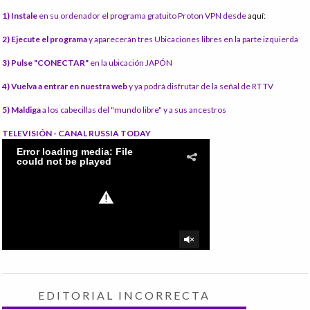
1) Instale
en su ordenador el programa gratuito Proton VPN desde
aquí:
2) Ejecute el programa
y aparecerán tres Ubicaciones libres en la parte izquierda
3) Pulse "CONECTAR"
en la ubicación JAPÓN
4) Vuelva a entrar en nuestra web
y ya podrá disfrutar de la señal de RT TV
5) Maldiga
a los cabecillas del "mundo libre" y a sus ancestros
TELEVISIÓN - CANAL RUSSIA TODAY
EDITORIAL INCORRECTA