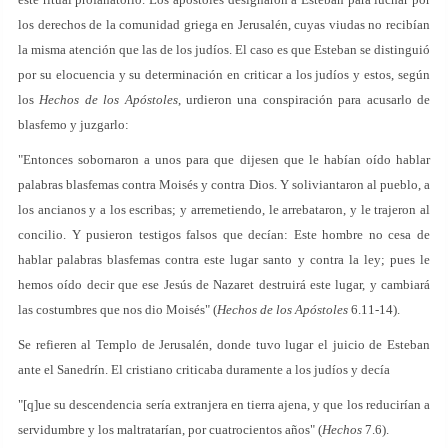
los derechos de la comunidad griega en Jerusalén, cuyas viudas no recibían
la misma atención que las de los judíos. El caso es que Esteban se distinguió
por su elocuencia y su determinación en criticar a los judíos y estos, según
los
Hechos de los Apóstoles
, urdieron una conspiración para acusarlo de
blasfemo y juzgarlo:
"Entonces sobornaron a unos para que dijesen que le habían oído hablar
palabras blasfemas contra Moisés y contra Dios. Y soliviantaron al pueblo, a
los ancianos y a los escribas; y arremetiendo, le arrebataron, y le trajeron al
concilio. Y pusieron testigos falsos que decían: Este hombre no cesa de
hablar palabras blasfemas contra este lugar santo y contra la ley; pues le
hemos oído decir que ese Jesús de Nazaret destruirá este lugar, y cambiará
las costumbres que nos dio Moisés" (
Hechos de los Apóstoles
6.11-14).
Se refieren al Templo de Jerusalén, donde tuvo lugar el juicio de Esteban
ante el Sanedrín. El cristiano criticaba duramente a los judíos y decía
"[q]ue su descendencia sería extranjera en tierra ajena, y que los reducirían a
servidumbre y los maltratarían, por cuatrocientos años" (
Hechos
7.6).