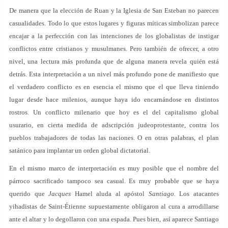
De manera que la elección de Ruan y la Iglesia de San Esteban no parecen
casualidades. Todo lo que estos lugares y figuras míticas simbolizan parece
encajar a la perfección con las intenciones de los globalistas de instigar
conflictos entre cristianos y musulmanes. Pero también de ofrecer, a otro
nivel, una lectura más profunda que de alguna manera revela quién está
detrás. Esta interpretación a un nivel más profundo pone de manifiesto que
el verdadero conflicto es en esencia el mismo que el que lleva tiniendo
lugar desde hace milenios, aunque haya ido encarnándose en distintos
rostros. Un conflicto milenario que hoy es el del capitalismo global
usurario, en cierta medida de adscripción judeoprotestante, contra los
pueblos trabajadores de todas las naciones. O en otras palabras, el plan
satánico para implantar un orden global dictatorial.
En el mismo marco de interpretación es muy posible que el nombre del
párroco sacrificado tampoco sea casual. Es muy probable que se haya
querido que
Jacques
Hamel aluda al apóstol
Santiago
. Los atacantes
yihadistas de Saint-Étienne supuestamente obligaron al cura a arrodillarse
ante el altar y lo degollaron con una espada. Pues bien, así aparece Santiago