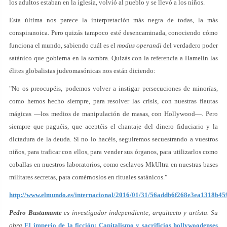
los adultos estaban en la iglesia, volvió al pueblo y se llevó a los niños.
Esta última nos parece la interpretación más negra de todas, la más
conspiranoica. Pero quizás tampoco esté desencaminada, conociendo cómo
funciona el mundo, sabiendo cuál es el
modus operandi
del verdadero poder
satánico que gobierna en la sombra. Quizás con la referencia a Hamelín las
élites globalistas judeomasónicas nos están diciendo:
"No os preocupéis, podemos volver a instigar persecuciones de minorías,
como hemos hecho siempre, para resolver las crisis, con nuestras flautas
mágicas —los medios de manipulación de masas, con Hollywood—. Pero
siempre que paguéis, que aceptéis el chantaje del dinero fiduciario y la
dictadura de la deuda. Si no lo hacéis, seguiremos secuestrando a vuestros
niños, para traficar con ellos, para vender sus órganos, para utilizarlos como
coballas en nuestros laboratorios, como esclavos MkUltra en nuestras bases
militares secretas, para comérnoslos en rituales satánicos."
http://www.elmundo.es/internacional/2016/01/31/56addb6f268e3ea1318b45
Pedro Bustamante
es investigador independiente, arquitecto y artista. Su
obra
El imperio de la ficción: Capitalismo y sacrificios hollywoodenses