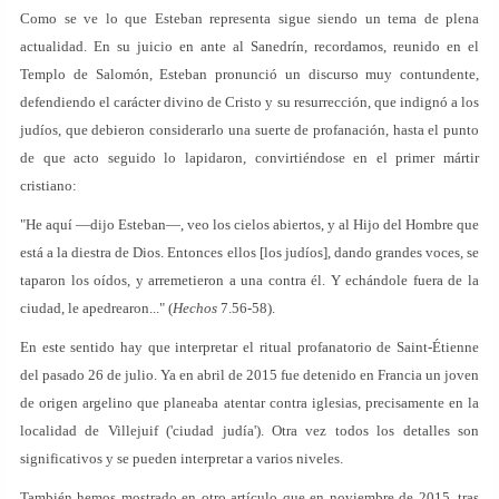
Como se ve lo que Esteban representa sigue siendo un tema de plena
actualidad. En su juicio en ante al Sanedrín, recordamos, reunido en el
Templo de Salomón, Esteban pronunció un discurso muy contundente,
defendiendo el carácter divino de Cristo y su resurrección, que indignó a los
judíos, que debieron considerarlo una suerte de profanación, hasta el punto
de que acto seguido lo lapidaron, convirtiéndose en el primer mártir
cristiano:
"He aquí —dijo Esteban—, veo los cielos abiertos, y al Hijo del Hombre que
está a la diestra de Dios. Entonces ellos [los judíos], dando grandes voces, se
taparon los oídos, y arremetieron a una contra él. Y echándole fuera de la
ciudad, le apedrearon..." (
Hechos
7.56-58).
En este sentido hay que interpretar el ritual profanatorio de Saint-Étienne
del pasado 26 de julio. Ya en abril de 2015 fue detenido en Francia un joven
de origen argelino que planeaba atentar contra iglesias, precisamente en la
localidad de Villejuif ('ciudad judía'). Otra vez todos los detalles son
significativos y se pueden interpretar a varios niveles.
También hemos mostrado en otro artículo que en noviembre de 2015, tras