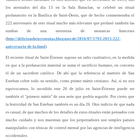
los atentados del día 13 en la Sala Bataclan, se celebró un ritual
profanatorio en la Basílica de Saint-Denis, que de hecho conmemoraba el
222 aniversario de otro ritual mucho más relevante que profanó también las
tumbas de una setentena de monarcas franceses
(
http://deliriousheterotopias.blogspot.de/2016/07/1793-2015-222-
aniversario-de-la.html
).
El reciente ritual de Saint-Étienne supone un salto cualitativo, en la medida
en que a la profanación material se suma el sacrificio humano, en concreto
el de un sacerdote católico. De ahí que la referencia al martirio de San
Esteban cobre todo su sentido, como primer mártir cristiano. Así, si no nos
equivocamos, lo sucedido este 26 de julio en Saint-Étienne puede ser
también el "primero mártir" de una serie que podría seguirle. Por cierto que
la festividad de San Esteban también es un día 26. Otro indicio de que nada
es casual, de que muchos de los detalles de estos rituales están pensados con
mucho cuidado y nos muestran que los perpetradores son simples patsies
manipulados con ténicas de control mental por las agencias de inteligencia
occidentales.