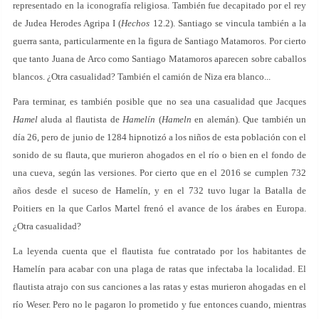
representado en la iconografía religiosa. También fue decapitado por el rey
de Judea Herodes Agripa I (
Hechos
12.2). Santiago se vincula también a la
guerra santa, particularmente en la figura de Santiago Matamoros. Por cierto
que tanto Juana de Arco como Santiago Matamoros aparecen sobre caballos
blancos. ¿Otra casualidad? También el camión de Niza era blanco...
Para terminar, es también posible que no sea una casualidad que Jacques
Hamel
aluda al flautista de
Hamelín
(
Hameln
en alemán). Que también un
día 26, pero de junio de 1284 hipnotizó a los niños de esta población con el
sonido de su flauta, que murieron ahogados en el río o bien en el fondo de
una cueva, según las versiones. Por cierto que en el 2016 se cumplen 732
años desde el suceso de Hamelín, y en el 732 tuvo lugar la Batalla de
Poitiers en la que Carlos Martel frenó el avance de los árabes en Europa.
¿Otra casualidad?
La leyenda cuenta que el flautista fue contratado por los habitantes de
Hamelín para acabar con una plaga de ratas que infectaba la localidad. El
flautista atrajo con sus canciones a las ratas y estas murieron ahogadas en el
río Weser. Pero no le pagaron lo prometido y fue entonces cuando, mientras