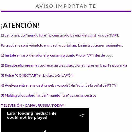
AVISO IMPORTANTE
¡ATENCIÓN!
El denominado "mundo libre" ha censurado la señal del canal ruso de TV RT.
Para poder seguir viéndolo en nuestro portal siga las instrucciones siguientes:
1) Instale
en su ordenador el programa gratuito Proton VPN desde
aquí:
2) Ejecute el programa
y aparecerán tres Ubicaciones libres en la parte izquierda
3) Pulse "CONECTAR"
en la ubicación JAPÓN
4) Vuelva a entrar en nuestra web
y ya podrá disfrutar de la señal de RT TV
5) Maldiga
a los cabecillas del "mundo libre" y a sus ancestros
TELEVISIÓN - CANAL RUSSIA TODAY