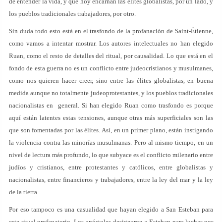
de entender la vida, y que hoy encarnan las élites globalistas, por un lado, y
los pueblos tradicionales trabajadores, por otro.
Sin duda todo esto está en el trasfondo de la profanación de Saint-Étienne,
como vamos a intentar mostrar. Los autores intelectuales no han elegido
Ruan, como el resto de detalles del ritual, por causalidad. Lo que está en el
fondo de esta guerra no es un conflicto entre judeocristianos y musulmanes,
como nos quieren hacer creer, sino entre las élites globalistas, en buena
medida aunque no totalmente judeoprotestantes, y los pueblos tradicionales
nacionalistas en general. Si han elegido Ruan como trasfondo es porque
aquí están latentes estas tensiones, aunque otras más superficiales son las
que son fomentadas por las élites. Así, en un primer plano, están instigando
la violencia contra las minorías musulmanas. Pero al mismo tiempo, en un
nivel de lectura más profundo, lo que subyace es el conflicto milenario entre
judíos y cristianos, entre protestantes y católicos, entre globalistas y
nacionalistas, entre financieros y trabajadores, entre la ley del mar y la ley
de la tierra.
Por eso tampoco es una casualidad que hayan elegido a San Esteban para
este ritual profanatorio. Los apóstoles designaron a Esteban para luchar por