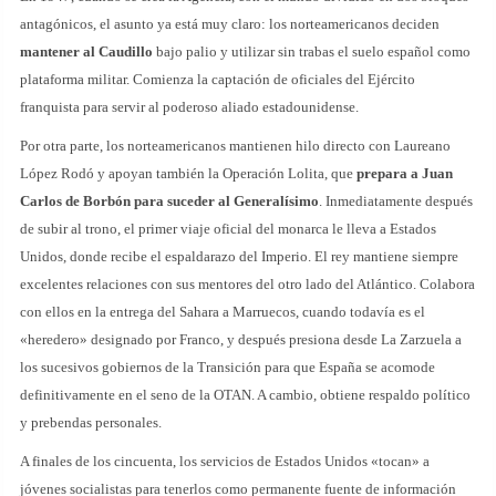
antagónicos, el asunto ya está muy claro: los norteamericanos deciden
mantener al Caudillo
bajo palio y utilizar sin trabas el suelo español como
plataforma militar. Comienza la captación de oficiales del Ejército
franquista para servir al poderoso aliado estadounidense.
Por otra parte, los norteamericanos mantienen hilo directo con Laureano
López Rodó y apoyan también la Operación Lolita, que
prepara a Juan
Carlos de Borbón para suceder al Generalísimo
. Inmediatamente después
de subir al trono, el primer viaje oficial del monarca le lleva a Estados
Unidos, donde recibe el espaldarazo del Imperio. El rey mantiene siempre
excelentes relaciones con sus mentores del otro lado del Atlántico. Colabora
con ellos en la entrega del Sahara a Marruecos, cuando todavía es el
«heredero» designado por Franco, y después presiona desde La Zarzuela a
los sucesivos gobiernos de la Transición para que España se acomode
definitivamente en el seno de la OTAN. A cambio, obtiene respaldo político
y prebendas personales.
A finales de los cincuenta, los servicios de Estados Unidos «tocan» a
jóvenes socialistas para tenerlos como permanente fuente de información