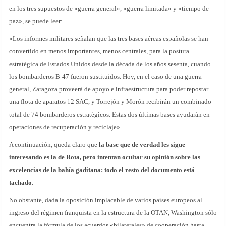
en los tres supuestos de «guerra general», «guerra limitada» y «tiempo de
paz», se puede leer:
«Los informes militares señalan que las tres bases aéreas españolas se han
convertido en menos importantes, menos centrales, para la postura
estratégica de Estados Unidos desde la década de los años sesenta, cuando
los bombarderos B-47 fueron sustituidos. Hoy, en el caso de una guerra
general, Zaragoza proveerá de apoyo e infraestructura para poder repostar
una flota de aparatos 12 SAC, y Torrejón y Morón recibirán un combinado
total de 74 bombarderos estratégicos. Estas dos últimas bases ayudarán en
operaciones de recuperación y reciclaje».
A continuación, queda claro que
la base que de verdad les sigue
interesando es la de Rota, pero intentan ocultar su opinión sobre las
excelencias de la bahía gaditana: todo el resto del documento está
tachado
.
No obstante, dada la oposición implacable de varios países europeos al
ingreso del régimen franquista en la estructura de la OTAN, Washington sólo
encuentra la fórmula de los acuerdos «bilaterales» de cooperación hasta