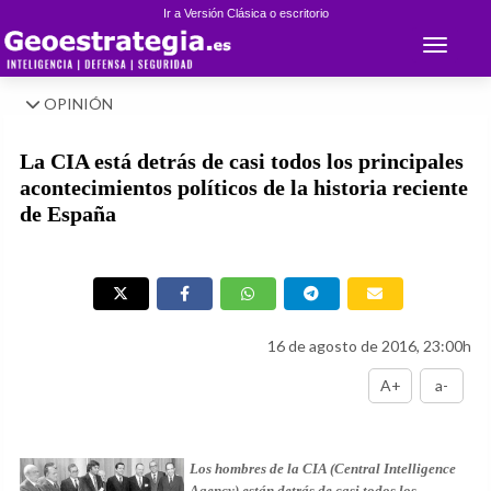
Ir a Versión Clásica o escritorio
Toggle 
OPINIÓN
La CIA está detrás de casi todos los principales
acontecimientos políticos de la historia reciente
de España
16 de agosto de 2016, 23:00h
A+
a-
Los hombres de la CIA (Central Intelligence
Agency) están detrás de casi todos los