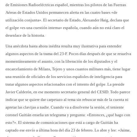
de Emisiones Radioeléctricas español, mientras los pilotos de las Fuerzas
Aéreas de Estados Unidos permanecen alerta en las cuatro bases «de
utilización conjunta». El secretario de Estado, Alexander Haig, declara que
el golpe «es una cuestión interna» española, cuando aún no está claro el
desenlace de la historia.
Una anécdota hasta ahora inédita resulta muy ilustrativa para entender
algunos aspectos de la trama del 23-F. Pocos días después de que se resuelva
momentáneamente el asunto, con la liberación de los diputados y el
encarcelamiento de Milans, Tejero y unos cuantos militares más, tiene lugar
una reunión de oficiales de los servicios españoles de inteligencia para
tratar algunos aspectos relacionados con el intento del golpe. La preside
Javier Calderón, en ese momento secretario general del CESID. Todo parece
indicar que se quiere dar carpetazo al tema sin rebuscar más de la cuenta ni
apretar las clavijas a nadie. Cuando va a disolverse la sesión, el teniente
coronel Guitián enseña un telegrama y pregunta: «Entonces, ¿qué hago con
esto?». El sistema de comunicaciones que está a cargo de Guitián ha
captado ese envío a última hora del día 23 de febrero. Lo abre y lee: «Jaime,