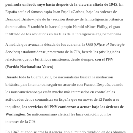
península un feudo suyo hasta después de la victoria aliada de 1945
. En
España actúa el famoso espía Juan Pujol «Garbo», bajo las órdenes de
Desmond Bristow, jefe de la «sección ibérica» de la inteligencia británica
durante años .Y también lo hace el propio Harold «Kim» Philby, el gran
infiltrado de los soviéticos en las filas de la inteligencia angloamericana.
A medida que avanza la década de los cuarenta, la OSS (
Office of Strategic
Services
) estadounidense, precursora de la CIA, hereda las privilegiadas
relaciones que los británicos mantienen, desde siempre,
con el PNV
(Partido Nacionalista Vasco)
.
Durante toda la Guerra Civil, los nacionalistas buscan la mediación
británica para intentar conseguir un acuerdo con Franco. Después, cuando
los norteamericanos ya están mucho más interesados en controlar las
actividades de los comunistas en España que en mover de El Pardo a su
inquilino,
los servicios del PNV comienzan a actuar bajo las órdenes de
Washington
. Su anticomunismo clerical les hace coincidir con los
intereses de la CIA.
En 1947, cuando se crea la Agencia, con el mundo dividido en dos bloques