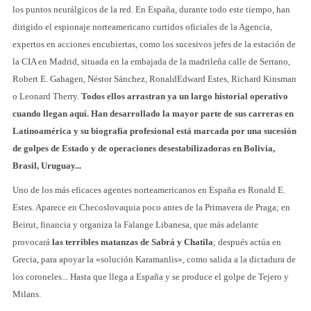
los puntos neurálgicos de la red. En España, durante todo este tiempo, han
dirigido el espionaje norteamericano curtidos oficiales de la Agencia,
expertos en acciones encubiertas, como los sucesivos jefes de la estación de
la CIA en Madrid, situada en la embajada de la madrileña calle de Serrano,
Robert E. Gahagen, Néstor Sánchez, RonaldEdward Estes, Richard Kinsman
o Leonard Therry.
Todos ellos arrastran ya un largo historial operativo
cuando llegan aquí. Han desarrollado la mayor parte de sus carreras en
Latinoamérica y su biografía profesional está marcada por una sucesión
de golpes de Estado y de operaciones desestabilizadoras en Bolivia,
Brasil, Uruguay...
Uno de los más eficaces agentes norteamericanos en España es Ronald E.
Estes. Aparece en Checoslovaquia poco antes de la Primavera de Praga; en
Beirut, financia y organiza la Falange Libanesa, que más adelante
provocará
las terribles matanzas de Sabrá y Chatila
; después actúa en
Grecia, para apoyar la «solución Karamanlis», como salida a la dictadura de
los coroneles... Hasta que llega a España y se produce el golpe de Tejero y
Milans.