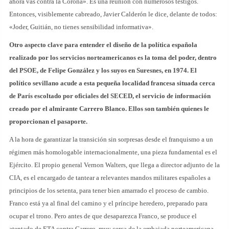
ahora vas contra la Corona». Es una reunión con numerosos testigos.
Entonces, visiblemente cabreado, Javier Calderón le dice, delante de todos:
«Joder, Guitián, no tienes sensibilidad informativa».
Otro aspecto clave para entender el diseño de la política española
realizado por los servicios norteamericanos es la toma del poder, dentro
del PSOE, de Felipe González y los suyos en Suresnes, en 1974. El
político sevillano acude a esta pequeña localidad francesa situada cerca
de París escoltado por oficiales del SECED, el servicio de información
creado por el almirante Carrero Blanco. Ellos son también quienes le
proporcionan el pasaporte.
A la hora de garantizar la transición sin sorpresas desde el franquismo a un
régimen más homologable internacionalmente, una pieza fundamental es el
Ejército. El propio general Vernon Walters, que llega a director adjunto de la
CIA, es el encargado de tantear a relevantes mandos militares españoles a
principios de los setenta, para tener bien amarrado el proceso de cambio.
Franco está ya al final del camino y el príncipe heredero, preparado para
ocupar el trono. Pero antes de que desaparezca Franco, se produce el
atentado de ETA contra Carrero, muy cerca de la embajada norteamericana.