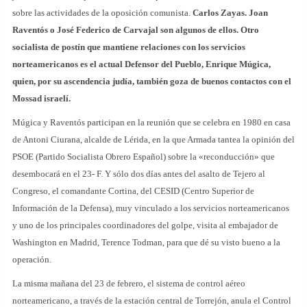
sobre las actividades de la oposición comunista.
Carlos Zayas. Joan
Raventós o José Federico de Carvajal son algunos de ellos. Otro
socialista de postín que mantiene relaciones con los servicios
norteamericanos es el actual Defensor del Pueblo, Enrique Múgica,
quien, por su ascendencia judía, también goza de buenos contactos con el
Mossad israelí.
Múgica y Raventós participan en la reunión que se celebra en 1980 en casa
de Antoni Ciurana, alcalde de Lérida, en la que Armada tantea la opinión del
PSOE (Partido Socialista Obrero Español) sobre la «reconducción» que
desembocará en el 23- F. Y sólo dos días antes del asalto de Tejero al
Congreso, el comandante Cortina, del CESID (Centro Superior de
Información de la Defensa), muy vinculado a los servicios norteamericanos
y uno de los principales coordinadores del golpe, visita al embajador de
Washington en Madrid, Terence Todman, para que dé su visto bueno a la
operación.
La misma mañana del 23 de febrero, el sistema de control aéreo
norteamericano, a través de la estación central de Torrejón, anula el Control