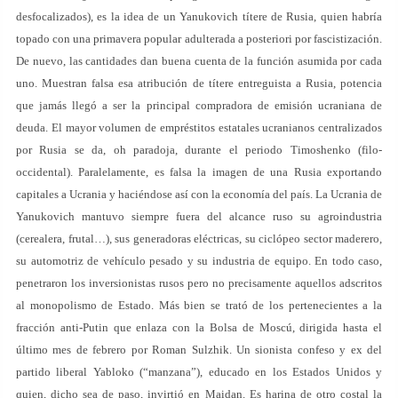
desfocalizados), es la idea de un Yanukovich títere de Rusia, quien habría
topado con una primavera popular adulterada a posteriori por fascistización.
De nuevo, las cantidades dan buena cuenta de la función asumida por cada
uno. Muestran falsa esa atribución de títere entreguista a Rusia, potencia
que jamás llegó a ser la principal compradora de emisión ucraniana de
deuda. El mayor volumen de empréstitos estatales ucranianos centralizados
por Rusia se da, oh paradoja, durante el periodo Timoshenko (filo-
occidental). Paralelamente, es falsa la imagen de una Rusia exportando
capitales a Ucrania y haciéndose así con la economía del país. La Ucrania de
Yanukovich mantuvo siempre fuera del alcance ruso su agroindustria
(cerealera, frutal…), sus generadoras eléctricas, su ciclópeo sector maderero,
su automotriz de vehículo pesado y su industria de equipo. En todo caso,
penetraron los inversionistas rusos pero no precisamente aquellos adscritos
al monopolismo de Estado. Más bien se trató de los pertenecientes a la
fracción anti-Putin que enlaza con la Bolsa de Moscú, dirigida hasta el
último mes de febrero por Roman Sulzhik. Un sionista confeso y ex del
partido liberal Yabloko (“manzana”), educado en los Estados Unidos y
quien, dicho sea de paso, invirtió en Maidan. Es harina de otro costal la