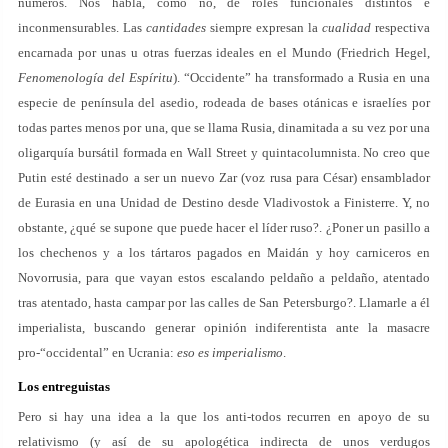
números. Nos habla, cómo no, de roles funcionales distintos e
inconmensurables. Las
cantidades
siempre expresan la
cualidad
respectiva
encarnada por unas u otras fuerzas ideales en el Mundo (Friedrich Hegel,
Fenomenología del Espíritu
). “Occidente” ha transformado a Rusia en una
especie de península del asedio, rodeada de bases otánicas e israelíes por
todas partes menos por una, que se llama Rusia, dinamitada a su vez por una
oligarquía bursátil formada en Wall Street y quintacolumnista. No creo que
Putin esté destinado a ser un nuevo Zar (voz rusa para César) ensamblador
de Eurasia en una Unidad de Destino desde Vladivostok a Finisterre. Y, no
obstante, ¿qué se supone que puede hacer el líder ruso?. ¿Poner un pasillo a
los chechenos y a los tártaros pagados en Maidán y hoy carniceros en
Novorrusia, para que vayan estos escalando peldaño a peldaño, atentado
tras atentado, hasta campar por las calles de San Petersburgo?. Llamarle a él
imperialista, buscando generar opinión indiferentista ante la masacre
pro-“occidental” en Ucrania:
eso es imperialismo
.
Los entreguistas
Pero si hay una idea a la que los anti-todos recurren en apoyo de su
relativismo (y así de su apologética indirecta de unos verdugos