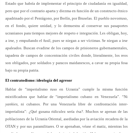
Estado que habría de implementar el principio de ciudadanía en igualdad,
pero que por el contrario aparta y diezma en función de un constructo étnico
apadrinado por el Pentágono, por Berlín, por Bruselas. El pueblo novorruso,
en el fondo, quiere unidad, y lo demuestra al conservar sus pasaportes
ucranianos para tiempos mejores de respeto e integración. Les obligan, hoy,
a irse, y empuñando el fusil, pues se niegan a ser víctimas. Se niegan a irse
apaleados. Buscan evadirse de los campos de prisioneros gubernamentales,
tapadera de campos de concentración civiles donde, literalmente, los reos
son obligados, por soldados y paracos maidanescos, a cavar su propia fosa
bajo su propia patria.
El contratodismo: ideología del agresor
Hablar de “imperialismo ruso en Ucrania” cumple la misma función
mixtificadora que hablar de “imperialismo cubano en Venezuela”. “Ni
yankies
, ni cubanos. Por una Venezuela libre de confrontación inter-
imperialista”: ¿Qué gusana ridiculez sería ésa?. Muchos se apenan de las
poblaciones de la Ucrania Oriental, asediadas por la aviación recadera de la
OTAN y por sus paramilitares. O se apenaban, véase el matiz, mientras los