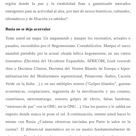
región donde la paz y la estabilidad iban a garantizarle mercados
emergentes para su actividad al alza, por mor de nexos históricos, culturales,
idiomáticos y de filiación ya sabidos?.
Rusia no se deja acorralar
Tome usted un mapa. Un mapamundi y marque los escenarios, actuales o
pasados, encendidos por el Hegemonismo. Contabilícelos. Marque el surco
mundial prendido por la actual oleada bélica hegemonista, en sus varios
itinerarios (Doctrina del Occidente Expandido, AFRICOM,
Look towards
Asia
o Doctrina Clinton, Doctrina del Vientre Blando de Europa e hiper-
militarización del Mediterráneo septentrional, Primaveras Árabes, Cacería
Verde en la India…) y en sus múltiples rostros (“Golpes blandos”, guerras
económicas, cooptaciones, ingeniería de la movilización y sus conatos,
cuartelazos, mercenariazgo, sonoros golpes de efecto, falsas banderas,
“misiones de paz” con la ONU, sin la ONU…). Una los puntos y le saldrá un
imperio donde nunca se pone el sol. A continuación, intente usted hacer lo
mismo con Rusia. ¿Cuántas ofensivas iniciadas por Putin le salen en la
cuenta?. El diferencial matemático no es un asunto fundamentalmente de