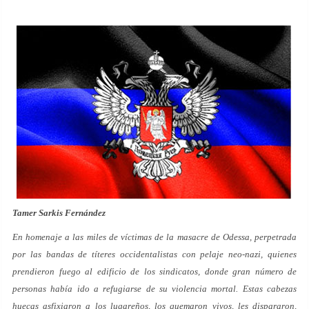
Tamer Sarkis Fernández
En homenaje a las miles de víctimas de la masacre de Odessa, perpetrada
por las bandas de títeres occidentalistas con pelaje neo-nazi, quienes
prendieron fuego al edificio de los sindicatos, donde gran número de
personas había ido a refugiarse de su violencia mortal. Estas cabezas
huecas asfixiaron a los lugareños, los quemaron vivos, les dispararon,