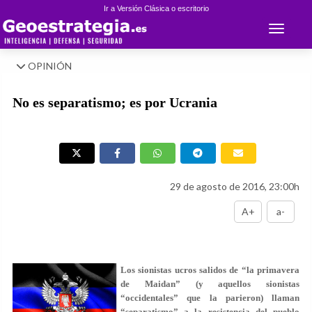
Ir a Versión Clásica o escritorio
Toggle 
OPINIÓN
No es separatismo; es por Ucrania
29 de agosto de 2016, 23:00h
A+
a-
Los sionistas ucros salidos de “la primavera
de Maidan” (y aquellos sionistas
“occidentales” que la parieron) llaman
“separatismo” a la resistencia del pueblo