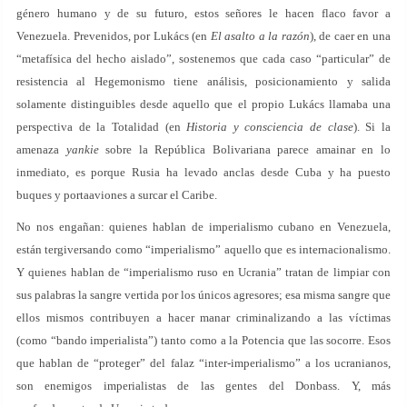
género humano y de su futuro, estos señores le hacen flaco favor a
Venezuela. Prevenidos, por Lukács (en
El asalto a la razón
), de caer en una
“metafísica del hecho aislado”, sostenemos que cada caso “particular” de
resistencia al Hegemonismo tiene análisis, posicionamiento y salida
solamente distinguibles desde aquello que el propio Lukács llamaba una
perspectiva de la Totalidad (en
Historia y consciencia de clase
). Si la
amenaza
yankie
sobre la República Bolivariana parece amainar en lo
inmediato, es porque Rusia ha levado anclas desde Cuba y ha puesto
buques y portaaviones a surcar el Caribe.
No nos engañan: quienes hablan de imperialismo cubano en Venezuela,
están tergiversando como “imperialismo” aquello que es internacionalismo.
Y quienes hablan de “imperialismo ruso en Ucrania” tratan de limpiar con
sus palabras la sangre vertida por los únicos agresores; esa misma sangre que
ellos mismos contribuyen a hacer manar criminalizando a las víctimas
(como “bando imperialista”) tanto como a la Potencia que las socorre. Esos
que hablan de “proteger” del falaz “inter-imperialismo” a los ucranianos,
son enemigos imperialistas de las gentes del Donbass. Y, más