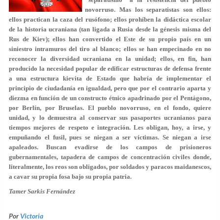
novorruso. Mas los separatistas son ellos:
ellos practican la caza del rusófono; ellos prohíben la didáctica escolar
de la historia ucraniana (tan ligada a Rusia desde la génesis misma del
Rus de Kiev); ellos han convertido el Este de su propio país en un
siniestro intramuros del tiro al blanco; ellos se han empecinado en no
reconocer la diversidad ucraniana en la unidad; ellos, en fin, han
producido la necesidad popular de edificar estructuras de defensa frente
a una estructura kievita de Estado que habría de implementar el
principio de ciudadanía en igualdad, pero que por el contrario aparta y
diezma en función de un constructo étnico apadrinado por el Pentágono,
por Berlín, por Bruselas. El pueblo novorruso, en el fondo, quiere
unidad, y lo demuestra al conservar sus pasaportes ucranianos para
tiempos mejores de respeto e integración. Les obligan, hoy, a irse, y
empuñando el fusil, pues se niegan a ser víctimas. Se niegan a irse
apaleados. Buscan evadirse de los campos de prisioneros
gubernamentales, tapadera de campos de concentración civiles donde,
literalmente, los reos son obligados, por soldados y paracos maidanescos,
a cavar su propia fosa bajo su propia patria.
Tamer Sarkis Fernández
Por
Victoria