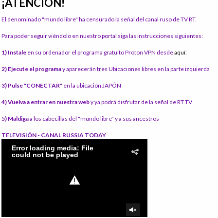
¡ATENCIÓN!
El denominado "mundo libre" ha censurado la señal del canal ruso de TV RT.
Para poder seguir viéndolo en nuestro portal siga las instrucciones siguientes:
1) Instale
en su ordenador el programa gratuito Proton VPN desde
aquí:
2) Ejecute el programa
y aparecerán tres Ubicaciones libres en la parte izquierda
3) Pulse "CONECTAR"
en la ubicación JAPÓN
4) Vuelva a entrar en nuestra web
y ya podrá disfrutar de la señal de RT TV
5) Maldiga
a los cabecillas del "mundo libre" y a sus ancestros
TELEVISIÓN - CANAL RUSSIA TODAY