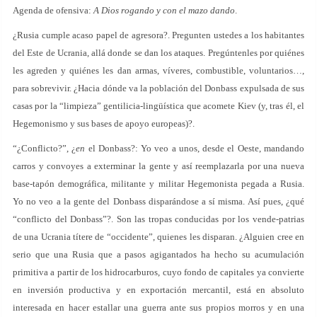
Agenda de ofensiva:
A Dios rogando y con el mazo dando
.
¿Rusia cumple acaso papel de agresora?. Pregunten ustedes a los habitantes
del Este de Ucrania, allá donde se dan los ataques. Pregúntenles por quiénes
les agreden y quiénes les dan armas, víveres, combustible, voluntarios…,
para sobrevivir. ¿Hacia dónde va la población del Donbass expulsada de sus
casas por la “limpieza” gentilicia-lingüística que acomete Kiev (y, tras él, el
Hegemonismo y sus bases de apoyo europeas)?.
“¿Conflicto?”, ¿
en
el Donbass?: Yo veo a unos, desde el Oeste, mandando
carros y convoyes a exterminar la gente y así reemplazarla por una nueva
base-tapón demográfica, militante y militar Hegemonista pegada a Rusia.
Yo no veo a la gente del Donbass disparándose a sí misma. Así pues, ¿qué
“conflicto del Donbass”?. Son las tropas conducidas por los vende-patrias
de una Ucrania títere de “occidente”, quienes les disparan. ¿Alguien cree en
serio que una Rusia que a pasos agigantados ha hecho su acumulación
primitiva a partir de los hidrocarburos, cuyo fondo de capitales ya convierte
en inversión productiva y en exportación mercantil, está en absoluto
interesada en hacer estallar una guerra ante sus propios morros y en una