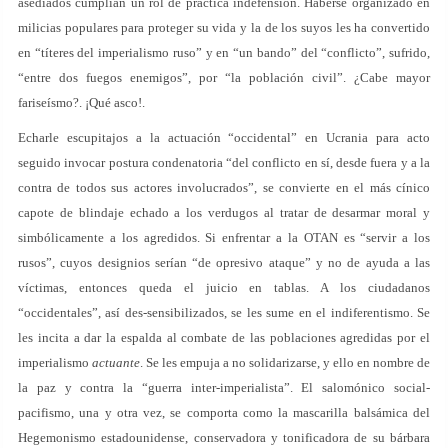
asediados cumplían un rol de práctica indefensión. Haberse organizado en
milicias populares para proteger su vida y la de los suyos les ha convertido
en “títeres del imperialismo ruso” y en “un bando” del “conflicto”, sufrido,
“entre dos fuegos enemigos”, por “la población civil”. ¿Cabe mayor
fariseísmo?. ¡Qué asco!.
Echarle escupitajos a la actuación “occidental” en Ucrania para acto
seguido invocar postura condenatoria “del conflicto en sí, desde fuera y a la
contra de todos sus actores involucrados”, se convierte en el más cínico
capote de blindaje echado a los verdugos al tratar de desarmar moral y
simbólicamente a los agredidos. Si enfrentar a la OTAN es “servir a los
rusos”, cuyos designios serían “de opresivo ataque” y no de ayuda a las
víctimas, entonces queda el juicio en tablas. A los ciudadanos
“occidentales”, así des-sensibilizados, se les sume en el indiferentismo. Se
les incita a dar la espalda al combate de las poblaciones agredidas por el
imperialismo
actuante
. Se les empuja a no solidarizarse, y ello en nombre de
la paz y contra la “guerra inter-imperialista”. El salomónico social-
pacifismo, una y otra vez, se comporta como la mascarilla balsámica del
Hegemonismo estadounidense, conservadora y tonificadora de su bárbara