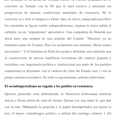
conviene un Tratado con la UE que le hace esclavo y arruinará sus
perspectivas de mejorar condiciones materiales de existencia. No le
conviene, ni a Este ni tampoco a Oeste. Que, en efecto, masacrados por Kiev
los orientales se hayan vuelto independentistas, expresa la única salida al
callejón; no un “separatismo” apriorístico. Una compañera de Donetsk nos
decía hace una semana en una reunión del Comité: “Nosotros ya no
formamos parte de Ucrania. Pues los ucranianos nos asesinan. Ahora somos
novorrusos”. Y el Gobierno de Putin les ayuda y defiende, aun sabiendo que
la construcción de nuevas repúblicas novorrusas (de carácter popular y
socialista, con hegemonía política e institucional por parte de los partidos
comunistas) es disonante con el carácter de clase del Estado ruso y con su
propio sistema económico. No todo es oportunismo, señores relativistas.
El socialimperialismo no engaña a los pueblos en resistencia
Quienes pretender estar defendiendo la Venezuela bolivariana mientras
atacan a Rusia deben de estar de broma. Quitan con una mano lo que dan
con la otra. Difamando la posición y el papel desempeñados por quien es
hoy el mayor contrafuegos político y militar del enemigo número 1 del