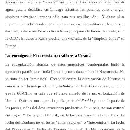
Ahora sí se pregona el “rescate” financiero a Kiev. Ahora sí la política de
agros pasa a decidirse en Chicago mientras las patentes euro y anglo-
sionistas privatizan terrenos sólo para sus semillas. Ah… Y ahora sí se
firman tratados bilaterales para la pronta ocupación militar de Ucrania y el
despliegue de bases. Pero no firma Rusia, que jamás lo había planteado, sino
la OTAN. El cerco a Rusia precisa, una vez más, de la “limpieza étnica” en
Europa.
Los enemigos de Novorrusia son traidores a Ucrania
La entronización sionista de estos auténticos vende-patrias halló la
oposición patriótica en toda Ucrania, y no solamente en la Novorrussia. No
se trata de ser “pro-rusos”. Combatir contra la otanización de Ucrania es
combatir por la independencia y la Soberanía de la tierra de uno, en tanto
que la OTAN no es más que el brazo armado de la neo-colonización de
Ucrania. Quienes toman partido por la patria
del Pueblo
y contra la patria de
los paniaguados del desguazamiento productivo de su país, no son entre sí
enemigos. Y los hay en Donetsk, en Járkov, en Kramatorsk o en Kiev. La
lucha del Donbass no es lucha “entre naciones” o “inter-étnica”. La lucha
del Donbass es la lucha de Ucrania entera. Al Pueblo ucraniano no le