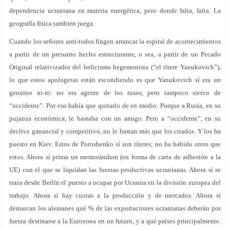
dependencia ucraniana en materia energética, pero donde falta, falta. La
geografía física también juega.
Cuando los señores anti-todos fingen arrancar la espiral de acontecimientos
a partir de un presunto hecho estructurante, o sea, a partir de un Pecado
Original relativizador del belicismo hegemonista (“el títere Yanukovich”),
lo que estos apologetas están escondiendo es que Yanukovich sí era un
genuino ni-ni: no era agente de los rusos, pero tampoco siervo de
“occidente”. Por eso había que quitarlo de en medio. Porque a Rusia, en su
pujanza económica, le bastaba con un amigo. Pero a “occidente”, en su
declive ganancial y competitivo, no le bastan más que los criados. Y los ha
puesto en Kiev. Estos de Poroshenko sí son títeres; no ha habido otros que
estos. Ahora sí prima un memorándum (en forma de carta de adhesión a la
UE) con el que se liquidan las fuerzas productivas ucranianas. Ahora sí se
traza desde Berlín el puesto a ocupar por Ucrania en la división europea del
trabajo. Ahora sí hay cuotas a la producción y de mercados. Ahora sí
demarcan los alemanes qué % de las exportaciones ucranianas deberán por
fuerza destinarse a la Eurozona en un futuro, y a qué países principalmente.