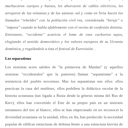
machacaron cuerpos y huesos, les ahorcaron de cables eléctricos, les
arrojaron de las ventanas y de las azoteas -tal y como en Siria hacen los
llamados “rebeldes” con la población civil rea, considerada “hereje” o
“impura” cuando se habla afablemente con el vecino de confesión distinta.
Entretanto, “occidente” acaricia el lomo de esos cachorros suyos,
elogiando el sentido democrático y los valores europeos de su Ucrania
doméstica, y regalándole a ésta el festival de Eurovisión…
Los separatistas
Los sionistas ucros salidos de “la primavera de Maidan” (y aquellos
sionistas “occidentales” que la parieron) llaman “separatismo” a la
resistencia del pueblo novorruso. Mas los separatistas son ellos: ellos
practican la caza del rusófono; ellos prohíben la didáctica escolar de la
historia ucraniana (tan ligada a Rusia desde la génesis misma del Rus de
Kiev); ellos han convertido el Este de su propio país en un siniestro
intramuros del tiro al blanco; ellos se han empecinado en no reconocer la
diversidad ucraniana en la unidad; ellos, en fin, han producido la necesidad
popular de edificar estructuras de defensa frente a una estructura kievita de