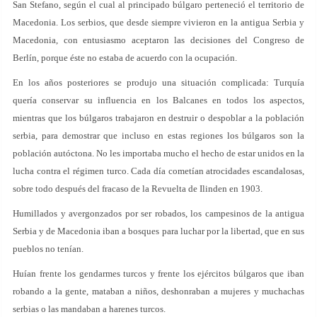
San Stefano, según el cual al principado búlgaro perteneció el territorio de
Macedonia. Los serbios, que desde siempre vivieron en la antigua Serbia y
Macedonia, con entusiasmo aceptaron las decisiones del Congreso de
Berlín, porque éste no estaba de acuerdo con la ocupación.
En los años posteriores se produjo una situación complicada: Turquía
quería conservar su influencia en los Balcanes en todos los aspectos,
mientras que los búlgaros trabajaron en destruir o despoblar a la población
serbia, para demostrar que incluso en estas regiones los búlgaros son la
población autóctona. No les importaba mucho el hecho de estar unidos en la
lucha contra el régimen turco. Cada día cometían atrocidades escandalosas,
sobre todo después del fracaso de la Revuelta de Ilinden en 1903.
Humillados y avergonzados por ser robados, los campesinos de la antigua
Serbia y de Macedonia iban a bosques para luchar por la libertad, que en sus
pueblos no tenían.
Huían frente los gendarmes turcos y frente los ejércitos búlgaros que iban
robando a la gente, mataban a niños, deshonraban a mujeres y muchachas
serbias o las mandaban a harenes turcos.