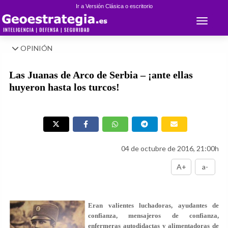
Ir a Versión Clásica o escritorio
Toggle 
OPINIÓN
Las Juanas de Arco de Serbia – ¡ante ellas
huyeron hasta los turcos!
04 de octubre de 2016, 21:00h
A+
a-
Eran valientes luchadoras, ayudantes de
confianza, mensajeros de confianza,
enfermeras autodidactas y alimentadoras de