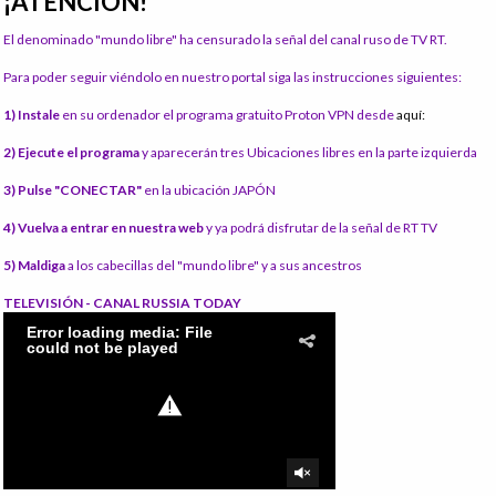
¡ATENCIÓN!
El denominado "mundo libre" ha censurado la señal del canal ruso de TV RT.
Para poder seguir viéndolo en nuestro portal siga las instrucciones siguientes:
1) Instale
en su ordenador el programa gratuito Proton VPN desde
aquí:
2) Ejecute el programa
y aparecerán tres Ubicaciones libres en la parte izquierda
3) Pulse "CONECTAR"
en la ubicación JAPÓN
4) Vuelva a entrar en nuestra web
y ya podrá disfrutar de la señal de RT TV
5) Maldiga
a los cabecillas del "mundo libre" y a sus ancestros
TELEVISIÓN - CANAL RUSSIA TODAY