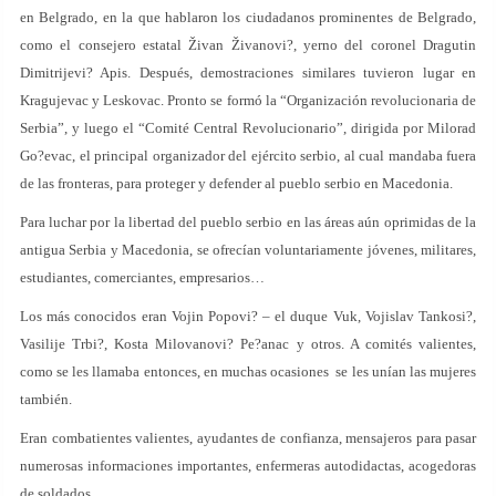
en Belgrado, en la que hablaron los ciudadanos prominentes de Belgrado,
como el consejero estatal Živan Živanovi?, yerno del coronel Dragutin
Dimitrijevi? Apis. Después, demostraciones similares tuvieron lugar en
Kragujevac y Leskovac. Pronto se formó la “Organización revolucionaria de
Serbia”, y luego el “Comité Central Revolucionario”, dirigida por Milorad
Go?evac, el principal organizador del ejército serbio, al cual mandaba fuera
de las fronteras, para proteger y defender al pueblo serbio en Macedonia.
Para luchar por la libertad del pueblo serbio en las áreas aún oprimidas de la
antigua Serbia y Macedonia, se ofrecían voluntariamente jóvenes, militares,
estudiantes, comerciantes, empresarios…
Los más conocidos eran Vojin Popovi? – el duque Vuk, Vojislav Tankosi?,
Vasilije Trbi?, Kosta Milovanovi? Pe?anac y otros. A comités valientes,
como se les llamaba entonces, en muchas ocasiones se les unían las mujeres
también.
Eran combatientes valientes, ayudantes de confianza, mensajeros para pasar
numerosas informaciones importantes, enfermeras autodidactas, acogedoras
de soldados…