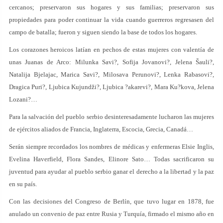
cercanos; preservaron sus hogares y sus familias; preservaron sus
propiedades para poder continuar la vida cuando guerreros regresasen del
campo de batalla; fueron y siguen siendo la base de todos los hogares.
Los corazones heroicos latían en pechos de estas mujeres con valentía de
unas Juanas de Arco: Milunka Savi?, Sofija Jovanovi?, Jelena Šauli?,
Natalija Bjelajac, Marica Savi?, Milosava Perunovi?, Lenka Rabasovi?,
Dragica Puri?, Ljubica Kujundži?, Ljubica ?akarevi?, Mara Ku?kova, Jelena
Lozani?…
Para la salvación del pueblo serbio desinteresadamente lucharon las mujeres
de ejércitos aliados de Francia, Inglaterra, Escocia, Grecia, Canadá…
Serán siempre recordados los nombres de médicas y enfermeras Elsie Inglis,
Evelina Haverfield, Flora Sandes, Elinore Sato… Todas sacrificaron su
juventud para ayudar al pueblo serbio ganar el derecho a la libertad y la paz
en su país.
Con las decisiones del Congreso de Berlín, que tuvo lugar en 1878, fue
anulado un convenio de paz entre Rusia y Turquía, firmado el mismo año en