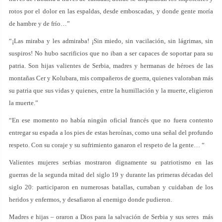
rotos por el dolor en las espaldas, desde emboscadas, y donde gente moría
de hambre y de frío…”
“¡Las miraba y les admiraba! ¡Sin miedo, sin vacilación, sin lágrimas, sin
suspiros! No hubo sacrificios que no iban a ser capaces de soportar para su
patria. Son hijas valientes de Serbia, madres y hermanas de héroes de las
montañas Cer y Kolubara, mis compañeros de guerra, quienes valoraban más
su patria que sus vidas y quienes, entre la humillación y la muerte, eligieron
la muerte.”
“En ese momento no había ningún oficial francés que no fuera contento
entregar su espada a los pies de estas heroínas, como una señal del profundo
respeto. Con su coraje y su sufrimiento ganaron el respeto de la gente… “
Valientes mujeres serbias mostraron dignamente su patriotismo en las
guerras de la segunda mitad del siglo 19 y durante las primeras décadas del
siglo 20: participaron en numerosas batallas, curraban y cuidaban de los
heridos y enfermos, y desafiaron al enemigo donde pudieron.
Madres e hijas – oraron a Dios para la salvación de Serbia y sus seres más