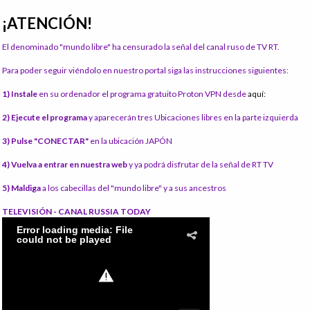
¡ATENCIÓN!
El denominado "mundo libre" ha censurado la señal del canal ruso de TV RT.
Para poder seguir viéndolo en nuestro portal siga las instrucciones siguientes:
1) Instale
en su ordenador el programa gratuito Proton VPN desde
aquí:
2) Ejecute el programa
y aparecerán tres Ubicaciones libres en la parte izquierda
3) Pulse "CONECTAR"
en la ubicación JAPÓN
4) Vuelva a entrar en nuestra web
y ya podrá disfrutar de la señal de RT TV
5) Maldiga
a los cabecillas del "mundo libre" y a sus ancestros
TELEVISIÓN - CANAL RUSSIA TODAY