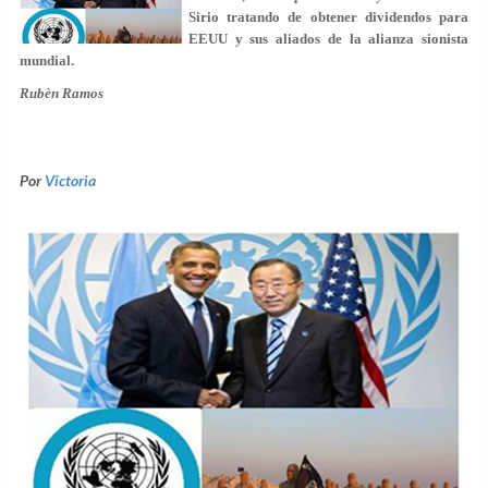
Sirio tratando de obtener dividendos para
EEUU y sus aliados de la alianza sionista
mundial.
Rubèn Ramos
Por
Victoria