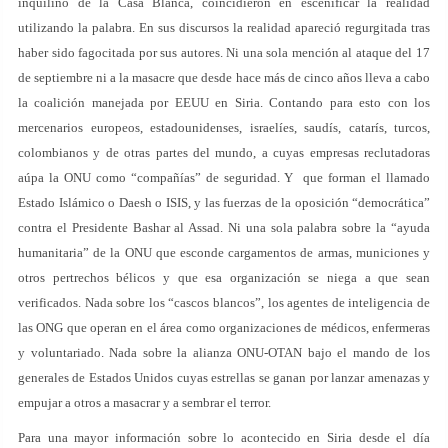
inquilino de la Casa Blanca, coincidieron en escenificar la realidad
utilizando la palabra. En sus discursos la realidad apareció regurgitada tras
haber sido fagocitada por sus autores. Ni una sola mención al ataque del 17
de septiembre ni a la masacre que desde hace más de cinco años lleva a cabo
la coalición manejada por EEUU en Siria. Contando para esto con los
mercenarios europeos, estadounidenses, israelíes, saudís, catarís, turcos,
colombianos y de otras partes del mundo, a cuyas empresas reclutadoras
aúpa la ONU como “compañías” de seguridad. Y que forman el llamado
Estado Islámico o Daesh o ISIS, y las fuerzas de la oposición “democrática”
contra el Presidente Bashar al Assad. Ni una sola palabra sobre la “ayuda
humanitaria” de la ONU que esconde cargamentos de armas, municiones y
otros pertrechos bélicos y que esa organización se niega a que sean
verificados. Nada sobre los “cascos blancos”, los agentes de inteligencia de
las ONG que operan en el área como organizaciones de médicos, enfermeras
y voluntariado. Nada sobre la alianza ONU-OTAN bajo el mando de los
generales de Estados Unidos cuyas estrellas se ganan por lanzar amenazas y
empujar a otros a masacrar y a sembrar el terror.
Para una mayor información sobre lo acontecido en Siria desde el día