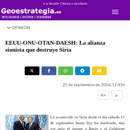
Ir a Versión Clásica o escritorio
Toggle 
OPINIÓN
EEUU-ONU-OTAN-DAESH: La alianza
sionista que destruye Siria
25 de septiembre de 2016, 11:41h
A+
a-
Lo acontecido en Siria desde el día sábado 17
de septiembre hasta hoy ha motivado, una
vez más, el ataque a Rusia y al Gobierno