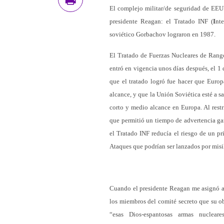
El complejo militar/de seguridad de EEU
presidente Reagan: el Tratado INF (
I
nt
soviético Gorbachov lograron en 1987.
El Tratado de Fuerzas Nucleares de Rang
entró en vigencia unos días después, el 1 
que el tratado logró fue hacer que Europ
alcance, y que la Unión Soviética esté a 
corto y medio alcance en Europa. Al restr
que permitió un tiempo de advertencia gar
el Tratado INF reducía el riesgo de un p
Ataques que podrían ser lanzados por misi
Cuando el presidente Reagan me asignó a u
los miembros del comité secreto que su obj
“esas Dios-espantosas armas nuclear