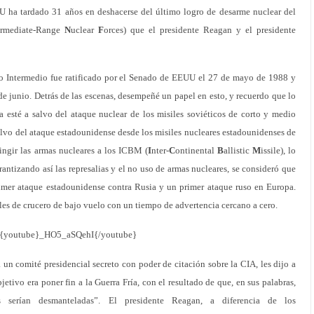
U ha tardado 31 años en deshacerse del último logro de desarme nuclear del
ermediate-Range
N
uclear
F
orces) que el presidente Reagan y el presidente
o Intermedio fue ratificado por el Senado de EEUU el 27 de mayo de 1988 y
de junio. Detrás de las escenas, desempeñé un papel en esto, y recuerdo que lo
a esté a salvo del ataque nuclear de los misiles soviéticos de corto y medio
salvo del ataque estadounidense desde los misiles nucleares estadounidenses de
ingir las armas nucleares a los ICBM (
I
nter-
C
ontinental
B
allistic
M
issile), lo
antizando así las represalias y el no uso de armas nucleares, se consideró que
rimer ataque estadounidense contra Rusia y un primer ataque ruso en Europa.
les de crucero de bajo vuelo con un tiempo de advertencia cercano a cero.
{youtube}_HO5_aSQehI{/youtube}
n comité presidencial secreto con poder de citación sobre la CIA, les dijo a
etivo era poner fin a la Guerra Fría, con el resultado de que, en sus palabras,
es serían desmanteladas”. El presidente Reagan, a diferencia de los