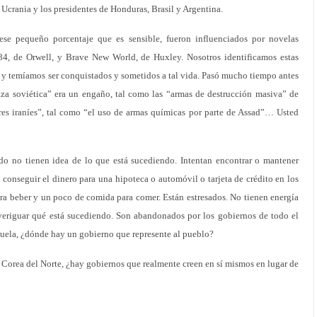
Ucrania y los presidentes de Honduras, Brasil y Argentina.
ese pequeño porcentaje que es sensible, fueron influenciados por novelas
84, de Orwell, y Brave New World, de Huxley. Nosotros identificamos estas
, y temíamos ser conquistados y sometidos a tal vida. Pasó mucho tiempo antes
za soviética” era un engaño, tal como las “armas de destrucción masiva” de
es iraníes”, tal como “el uso de armas químicas por parte de Assad”… Usted
o no tienen idea de lo que está sucediendo. Intentan encontrar o mantener
conseguir el dinero para una hipoteca o automóvil o tarjeta de crédito en los
a beber y un poco de comida para comer. Están estresados. No tienen energía
 averiguar qué está sucediendo. Son abandonados por los gobiernos de todo el
zuela, ¿dónde hay un gobierno que represente al pueblo?
y Corea del Norte, ¿hay gobiernos que realmente creen en sí mismos en lugar de