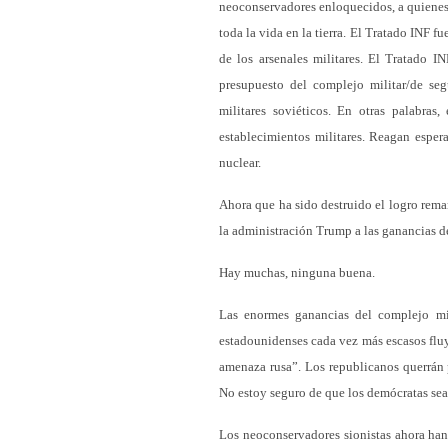
neoconservadores enloquecidos, a quienes 
toda la vida en la tierra. El Tratado INF 
de los arsenales militares. El Tratado 
presupuesto del complejo militar/de se
militares soviéticos. En otras palabra
establecimientos militares. Reagan esper
nuclear.
Ahora que ha sido destruido el logro rema
la administración Trump a las ganancias d
Hay muchas, ninguna buena.
Las enormes ganancias del complejo mi
estadounidenses cada vez más escasos fluy
amenaza rusa”. Los republicanos querrán p
No estoy seguro de que los demócratas sea
Los neoconservadores sionistas ahora han