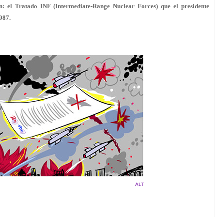
n: el Tratado INF (
I
ntermediate-Range
N
uclear
F
orces) que el presidente
987.
ALT