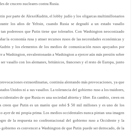
les de crucero nucleares contra Rusia.
tin por parte de AlexeiKudrin, el lobby judío y los oligarcas multimillonarios
urante los años de Yeltsin, cuando Rusia se degradó a un estado vasallo
n tan poderosos que Putin tiene que tolerarlos. Con Washington neoconizado
ñar la economía rusa y atraer recursos rusos de las necesidades económicas y
r, Kudrin y los elementos de los medios de comunicación rusos apoyados por
er a Washington, envalentonarán a Washington a ejercer aún más presión sobre
 ser vasallo con los alemanes, británicos, franceses y el resto de Europa, junto
a provocaciones extraordinarias, continúa alentando más provocaciones, ya que
tados Unidos ni a sus vasallos. La tolerancia del gobierno ruso a los traidores,
cidentales de que Rusia es una sociedad abierta y libre. En cambio, creen en
s creen que Putin es un matón que robó $ 50 mil millones y es uno de los
o ayer de mi propia prima. Los medios occidentales nunca pintan una imagen
ogro de la respuesta no confrontacional del gobierno ruso a Occidente y la
pio gobierno es convencer a Washington de que Putin puede ser derrocado, de la