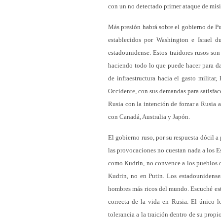
con un no detectado primer ataque de misi
Más presión habrá sobre el gobierno de Pu
establecidos por Washington e Israel d
estadounidense. Estos traidores rusos so
haciendo todo lo que puede hacer para da
de infraestructura hacia el gasto milita
Occidente, con sus demandas para satisfac
Rusia con la intención de forzar a Rusia a
con Canadá, Australia y Japón.
El gobierno ruso, por su respuesta dócil 
las provocaciones no cuestan nada a los Es
como Kudrin, no convence a los pueblos oc
Kudrin, no en Putin. Los estadounidense
hombres más ricos del mundo. Escuché est
correcta de la vida en Rusia. El único l
tolerancia a la traición dentro de su pro