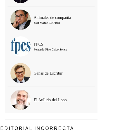
Animales de compañía
Juan Manuel De Prada
FPCS
Fernando Pino Calvo Sotelo
Ganas de Escribir
El Aullido del Lobo
EDITORIAL INCORRECTA