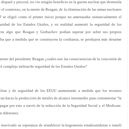
disparó y procesó, no vio ningún beneficio en la guerra nuclear que destruiría
fue el comienzo, en la mente de Reagan, de la eliminación de las armas nucleares
INF se eligió como el primer inicio porque no amenazaba sustancialmente el
guridad de los Estados Unidos, y en realidad aumentó la seguridad de los
s, era algo que Reagan y Gorbachov podían superar por sobre sus propios
aba que a medida que se construyera la confianza, se produjera más desarme
nente del presidente Reagan ¿cuáles son las consecuencias de la concesión de
el complejo militar/de seguridad de los Estados Unidos?
litar y de seguridad de los EEUU aumentarán a medida que los recursos
an hacia la producción de misiles de alcance intermedio para contrarrestar “la
agar por esto a través de la reducción de la Seguridad Social y el Medicare.
n diferentes.
 reavivado su esperanza de restablecer la hegemonía estadounidense e israelí