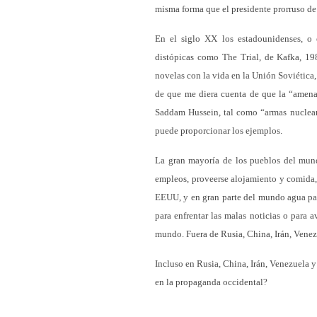
misma forma que el presidente prorruso de 
En el siglo XX los estadounidenses, o 
distópicas como The Trial, de Kafka, 19
novelas con la vida en la Unión Soviética
de que me diera cuenta de que la “amena
Saddam Hussein, tal como “armas nuclear
puede proporcionar los ejemplos.
La gran mayoría de los pueblos del mund
empleos, proveerse alojamiento y comida, 
EEUU, y en gran parte del mundo agua par
para enfrentar las malas noticias o para
mundo. Fuera de Rusia, China, Irán, Vene
Incluso en Rusia, China, Irán, Venezuela 
en la propaganda occidental?