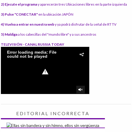
2) Ejecute el programa
y aparecerán tres Ubicaciones libres en la parte izquierda
3) Pulse "CONECTAR"
en la ubicación JAPÓN
4) Vuelva a entrar en nuestra web
y ya podrá disfrutar de la señal de RT TV
5) Maldiga
a los cabecillas del "mundo libre" y a sus ancestros
TELEVISIÓN - CANAL RUSSIA TODAY
EDITORIAL INCORRECTA