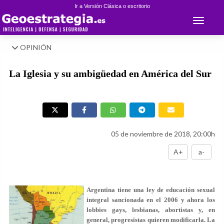
Ir a Versión Clásica o escritorio
Toggle 
OPINIÓN
La Iglesia y su ambigüedad en América del Sur
05 de noviembre de 2018, 20:00h
A+
a-
Argentina tiene una ley de educación sexual
integral sancionada en el 2006 y ahora los
lobbies gays, lesbianas, abortistas y, en
general, progresistas quieren modificarla. La