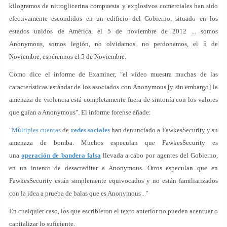
kilogramos de nitroglicerina compuesta y explosivos comerciales han sido
efectivamente escondidos en un edificio del Gobierno, situado en los
estados unidos de América, el 5 de noviembre de 2012 ... somos
Anonymous, somos legión, no olvidamos, no perdonamos, el 5 de
Noviembre, espérennos el 5 de Noviembre.
Como dice el informe de Examiner, "el vídeo muestra muchas de las
características estándar de los asociados con Anonymous [y sin embargo] la
amenaza de violencia está completamente fuera de sintonía con los valores
que guían a Anonymous". El informe forense añade:
"
Múltiples
cuentas
de
redes sociales
han denunciado a FawkesSecurity y su
amenaza de bomba. Muchos especulan que FawkesSecurity es
una
operación de bandera falsa
llevada a cabo por agentes del Gobierno,
en un intento de desacreditar a Anonymous. Otros especulan que en
FawkesSecurity están simplemente equivocados y no están familiarizados
con la idea a prueba de balas que es Anonymous . "
En cualquier caso, los que escribieron el texto anterior no pueden acentuar o
capitalizar lo suficiente.