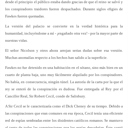
desde el principio el público estaba dando gracias de que el reino se salvó y
los conspiradores traidores fueron despachados. Durante siglos efigies de
Fawkes fueron quemadas.
La versión del palacio se convierte en la verdad histórica para la
humanidad, incluyéndome a mí - ¡engañado otra vez! - por la mayor parte de
nuestras vidas.
El señor Nicolson y otros ahora arrojan serias dudas sobre esa versión.
Muchas anomalías respecto a los hechos han salido a la superficie.
Fawkes no fue detenido en una habitación en el sótano, sino más bien en un
cuarto de planta baja, uno muy fácilmente alquilado por los conspiradores.
No había, en consecuencia, ningún túnel. La autoría de la carta por la que el
rey se enteró de la conspiración es dudosa. Fue entregada al Rey por el
Canciller Real, Sir Robert Cecil, conde de Salisbury.
A Sir Cecil se le caracterizaría como el Dick Cheney de su tiempo. Debido a
las conspiraciones que eran comunes en esa época, Cecil tenía una eficiente
red de espías sembradas entre los disidentes católicos romanos. Se mantuvo
al tanto de todas las conspiraciones que los espías descubrían. Éste contó