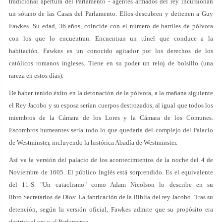
tradicional apertura del Parlamento - agentes armados del rey incursionan
un sótano de las Casas del Parlamento. Ellos descubren y detienen a Guy
Fawkes. Su edad, 36 años, coincide con el número de barriles de pólvora
con los que lo encuentran. Encuentran un túnel que conduce a la
habitación. Fawkes es un conocido agitador por los derechos de los
católicos romanos ingleses. Tiene en su poder un reloj de bolsillo (una
rareza en estos días).
De haber tenido éxito en la detonación de la pólvora, a la mañana siguiente
el Rey Jacobo y su esposa serían cuerpos destrozados, al igual que todos los
miembros de la Cámara de los Lores y la Cámara de los Comunes.
Escombros humeantes sería todo lo que quedaría del complejo del Palacio
de Westminster, incluyendo la histórica Abadía de Westminster.
Así va la versión del palacio de los acontecimientos de la noche del 4 de
Noviembre de 1605. El público Inglés está sorprendido. Es el equivalente
del 11-S. "Un cataclismo" como Adam Nicolson lo describe en su
libro Secretarios de Dios: La fabricación de la Biblia del rey Jacobo. Tras su
detención, según la versión oficial, Fawkes admite que su propósito era
destruir al rey y al Parlamento.