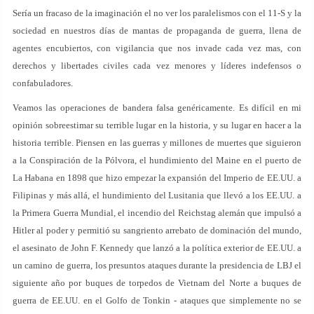
Sería un fracaso de la imaginación el no ver los paralelismos con el 11-S y la
sociedad en nuestros días de mantas de propaganda de guerra, llena de
agentes encubiertos, con vigilancia que nos invade cada vez mas, con
derechos y libertades civiles cada vez menores y líderes indefensos o
confabuladores.
Veamos las operaciones de bandera falsa genéricamente. Es difícil en mi
opinión sobreestimar su terrible lugar en la historia, y su lugar en hacer a la
historia terrible. Piensen en las guerras y millones de muertes que siguieron
a la Conspiración de la Pólvora, el hundimiento del Maine en el puerto de
La Habana en 1898 que hizo empezar la expansión del Imperio de EE.UU. a
Filipinas y más allá, el hundimiento del Lusitania que llevó a los EE.UU. a
la Primera Guerra Mundial, el incendio del Reichstag alemán que impulsó a
Hitler al poder y permitió su sangriento arrebato de dominación del mundo,
el asesinato de John F. Kennedy que lanzó a la política exterior de EE.UU. a
un camino de guerra, los presuntos ataques durante la presidencia de LBJ el
siguiente año por buques de torpedos de Vietnam del Norte a buques de
guerra de EE.UU. en el Golfo de Tonkin - ataques que simplemente no se