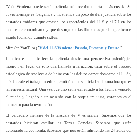
"V de Vendetta puede ser la película más revolucionaria jamás creada. Su
obvio mensaje es: Salgamos y mostremos un poco de dura justicia sobre los
bastardos traidores que crearon los espectáculos del 11-S y el 7-J en los
medios de comunicaón; y que destruyeron las libertades por las que hemos
estado luchando durante siglos.
Mira (en YouTube) "
V del 11-S Vendetta: Pasado, Presente y Futuro
".
También es posible leer la película desde una perspectiva psicológica
interior: en lugar de sólo una llamada a la acción, trata sobre el proceso
psicológico de resolver o de lidiar con los delitos cometidos como el 11-S y
el 7-J desde el trabajo interior, permitiéndose sentir la ira abrumadora que es
la respuesta natural. Una vez que uno se ha enfrentado a los hechos, vencido
el miedo y llegado a un acuerdo con la propia ira justa, entonces es el
momento para la revolución.
El verdadero mensaje de la máscara de V es simple: Sabemos que los
bastardos hicieron estallar las Torres Gemelas. Sabemos que están
detonando la economía. Sabemos que nos están mintiendo las 24 horas del