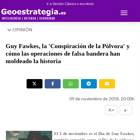
Ir a Versión Clásica o escritorio
Toggle 
OPINIÓN
Guy Fawkes, la 'Conspiración de la Pólvora' y
cómo las operaciones de falsa bandera han
moldeado la historia
09 de noviembre de 2018, 20:00h
A+
a-
El 5 de noviembre es el Día de Guy Fawkes,
también conocido como el Día de la pólvora.