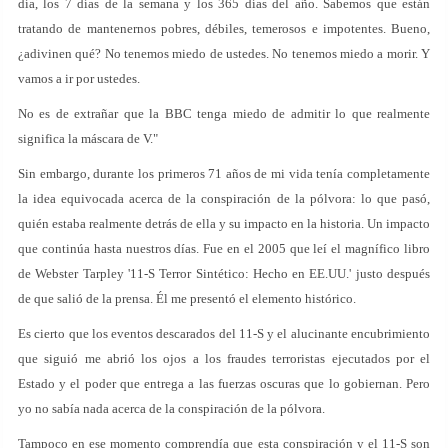
día, los 7 días de la semana y los 365 días del año. Sabemos que están
tratando de mantenernos pobres, débiles, temerosos e impotentes. Bueno,
¿adivinen qué? No tenemos miedo de ustedes. No tenemos miedo a morir. Y
vamos a ir por ustedes.
No es de extrañar que la BBC tenga miedo de admitir lo que realmente
significa la máscara de V."
Sin embargo, durante los primeros 71 años de mi vida tenía completamente
la idea equivocada acerca de la conspiración de la pólvora: lo que pasó,
quién estaba realmente detrás de ella y su impacto en la historia. Un impacto
que continúa hasta nuestros días. Fue en el 2005 que leí el magnífico libro
de Webster Tarpley '11-S Terror Sintético: Hecho en EE.UU.' justo después
de que salió de la prensa. Él me presentó el elemento histórico.
Es cierto que los eventos descarados del 11-S y el alucinante encubrimiento
que siguió me abrió los ojos a los fraudes terroristas ejecutados por el
Estado y el poder que entrega a las fuerzas oscuras que lo gobiernan. Pero
yo no sabía nada acerca de la conspiración de la pólvora.
Tampoco en ese momento comprendía que esta conspiración y el 11-S son