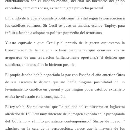
enfrentamiento con el Imperio español, del cual los miembros del grupo
esperaban, entre otras cosas, extraer un gran provecho personal.
El partido de la guerra consideró políticamente vital seguir la persecución a
los católicos romanos. Sir Cecil se puso en marcha, escribe Tarpley, para
influir a Jacobo a adoptar su política por medio del terrorismo.
Y esto equivale a que: Cecil y el partido de la guerra orquestaron la
Conspiración de la Pólvora o bien permitieron que ocurriera - y se
aseguraron de una revelación brillantemente oportuna.Y si dejaron que
sucediera, entonces ellos lo hicieron posible.
El propio Jacobo había negociado la paz con España el año anterior. Otros
de sus asesores le dijeron que no había ninguna posibilidad de un
levantamiento católico en general y que ningún poder católico extranjero
estaba involucrado en la conspiración.
El rey sabía, Sharpe escribe, que "la realidad del catolicismo en Inglaterra
alrededor de 1600 era muy diferente de la imagen evocada en la propaganda
del Gobierno y el mito protestante contemporáneo." Sharpe de nuevo: "
...Incluso en la cara de la persecución... parece que la mayoría de los