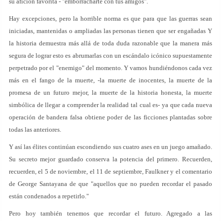
su afición favorita - "emborracharte con tus amigos".
Hay excepciones, pero la horrible norma es que para que las guerras sean
iniciadas, mantenidas o ampliadas las personas tienen que ser engañadas Y
la historia demuestra más allá de toda duda razonable que la manera más
segura de lograr esto es abrumarlas con un escándalo icónico supuestamente
perpetrado por el "enemigo" del momento. Y vamos hundiéndonos cada vez
más en el fango de la muerte, -la muerte de inocentes, la muerte de la
promesa de un futuro mejor, la muerte de la historia honesta, la muerte
simbólica de llegar a comprender la realidad tal cual es- ya que cada nueva
operación de bandera falsa obtiene poder de las ficciones plantadas sobre
todas las anteriores.
Y así las élites continúan escondiendo sus cuatro ases en un juego amañado.
Su secreto mejor guardado conserva la potencia del primero. Recuerden,
recuerden, el 5 de noviembre, el 11 de septiembre, Faulkner y el comentario
de George Santayana de que "aquellos que no pueden recordar el pasado
están condenados a repetirlo."
Pero hoy también tenemos que recordar el futuro. Agregado a las