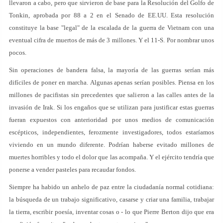
llevaron a cabo, pero que sirvieron de base para la Resolución del Golfo de
Tonkin, aprobada por 88 a 2 en el Senado de EE.UU. Esta resolución
constituye la base "legal" de la escalada de la guerra de Vietnam con una
eventual cifra de muertos de más de 3 millones. Y el 11-S. Por nombrar unos
pocos.
Sin operaciones de bandera falsa, la mayoría de las guerras serían más
difíciles de poner en marcha. Algunas apenas serían posibles. Piensa en los
millones de pacifistas sin precedentes que salieron a las calles antes de la
invasión de Irak. Si los engaños que se utilizan para justificar estas guerras
fueran expuestos con anterioridad por unos medios de comunicación
escépticos, independientes, ferozmente investigadores, todos estaríamos
viviendo en un mundo diferente. Podrían haberse evitado millones de
muertes horribles y todo el dolor que las acompaña. Y el ejército tendría que
ponerse a vender pasteles para recaudar fondos.
Siempre ha habido un anhelo de paz entre la ciudadanía normal cotidiana:
la búsqueda de un trabajo significativo, casarse y criar una familia, trabajar
la tierra, escribir poesía, inventar cosas o - lo que Pierre Berton dijo que era