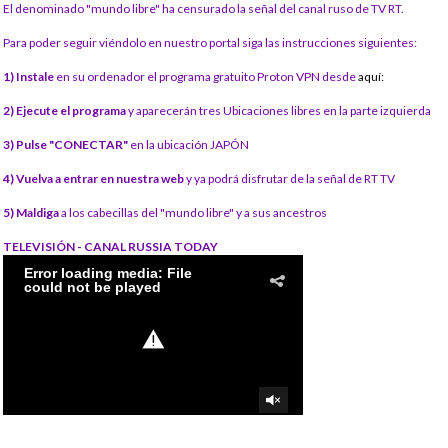
El denominado "mundo libre" ha censurado la señal del canal ruso de TV RT.
Para poder seguir viéndolo en nuestro portal siga las instrucciones siguientes:
1) Instale
en su ordenador el programa gratuito Proton VPN desde
aquí:
2) Ejecute el programa
y aparecerán tres Ubicaciones libres en la parte izquierda
3) Pulse "CONECTAR"
en la ubicación JAPÓN
4) Vuelva a entrar en nuestra web
y ya podrá disfrutar de la señal de RT TV
5) Maldiga
a los cabecillas del "mundo libre" y a sus ancestros
TELEVISIÓN - CANAL RUSSIA TODAY