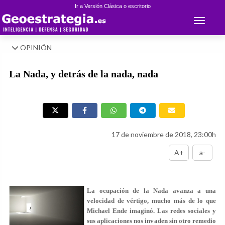
Ir a Versión Clásica o escritorio
Toggle 
OPINIÓN
La Nada, y detrás de la nada, nada
17 de noviembre de 2018, 23:00h
A+
a-
La ocupación de la Nada avanza a una
velocidad de vértigo, mucho más de lo que
Michael Ende imaginó. Las redes sociales y
sus aplicaciones nos invaden sin otro remedio