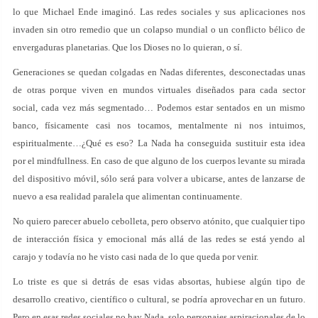
lo que Michael Ende imaginó. Las redes sociales y sus aplicaciones nos
invaden sin otro remedio que un colapso mundial o un conflicto bélico de
envergaduras planetarias. Que los Dioses no lo quieran, o sí.
Generaciones se quedan colgadas en Nadas diferentes, desconectadas unas
de otras porque viven en mundos virtuales diseñados para cada sector
social, cada vez más segmentado… Podemos estar sentados en un mismo
banco, físicamente casi nos tocamos, mentalmente ni nos intuimos,
espiritualmente…¿Qué es eso? La Nada ha conseguida sustituir esta idea
por el mindfullness. En caso de que alguno de los cuerpos levante su mirada
del dispositivo móvil, sólo será para volver a ubicarse, antes de lanzarse de
nuevo a esa realidad paralela que alimentan continuamente.
No quiero parecer abuelo cebolleta, pero observo atónito, que cualquier tipo
de interacción física y emocional más allá de las redes se está yendo al
carajo y todavía no he visto casi nada de lo que queda por venir.
Lo triste es que si detrás de esas vidas absortas, hubiese algún tipo de
desarrollo creativo, científico o cultural, se podría aprovechar en un futuro.
Pero en esas redes sociales no hay Nada, solo personajes aspiracionales de lo