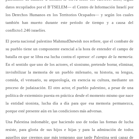
datos recopilados por el B’TSELEM— el Centro de Información Israelí por
los Derechos Humanos en los Territorios Ocupados— y según los cuales
también han muerto durante este período de tiempo y a causa del
conflicto1.246 israelíes.
El poeta nacional palestino MahmudDarwish nos refiere, que el combate de
su pueblo tiene un componente esencial a la hora de entender el campo de
batalla en que se libra esa lucha contra el opresor:
el campo de la memoria.
En el sentido que uno de los actores, el sionismo, pretende borrar, eliminar,
invisibilizar la memoria de un pueblo milenario, su historia, su lengua,
comida, el vestuario, su arqueología, en esencia su cultura, mediante un
proceso de judaización. El otro actor, el pueblo palestino, a pesar de una
política de exterminio puesta en práctica desde el momento mismo que nace
la entidad sionista, lucha día a día para que esa memoria permanezca,
porque esté presente aún en las condiciones más adversas.
Una Palestina indomable, que haciendo uso de todas las formas de lucha
resiste, para gloria de sus hijos e hijas y para la admiración de todos
aquellos que creemos que más temprano que tarde Palestina será capaz de