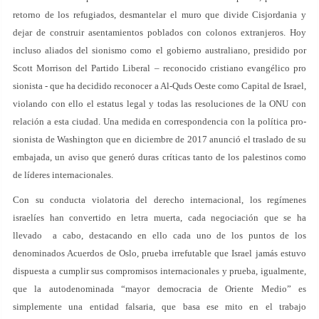
retorno de los refugiados, desmantelar el muro que divide Cisjordania y
dejar de construir asentamientos poblados con colonos extranjeros. Hoy
incluso aliados del sionismo como el gobierno australiano, presidido por
Scott Morrison del Partido Liberal – reconocido cristiano evangélico pro
sionista - que ha decidido reconocer a Al-Quds Oeste como Capital de Israel,
violando con ello el estatus legal y todas las resoluciones de la ONU con
relación a esta ciudad. Una medida en correspondencia con la política pro-
sionista de Washington que en diciembre de 2017 anunció el traslado de su
embajada, un aviso que generó duras críticas tanto de los palestinos como
de líderes internacionales.
Con su conducta violatoria del derecho internacional, los regímenes
israelíes han convertido en letra muerta, cada negociación que se ha
llevado a cabo, destacando en ello cada uno de los puntos de los
denominados Acuerdos de Oslo, prueba irrefutable que Israel jamás estuvo
dispuesta a cumplir sus compromisos internacionales y prueba, igualmente,
que la autodenominada “mayor democracia de Oriente Medio” es
simplemente una entidad falsaria, que basa ese mito en el trabajo