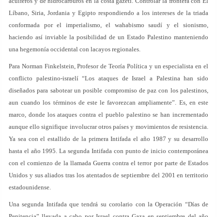
acuíferos y de hidrocarburos en la costa gazetí. Controlar la frontera con El
Líbano, Siria, Jordania y Egipto respondiendo a los intereses de la triada
conformada por el imperialismo, el wahabismo saudí y el sionismo,
haciendo así inviable la posibilidad de un Estado Palestino manteniendo
una hegemonía occidental con lacayos regionales.
Para Norman Finkelstein, Profesor de Teoría Política y un especialista en el
conflicto palestino-israelí “Los ataques de Israel a Palestina han sido
diseñados para sabotear un posible compromiso de paz con los palestinos,
aun cuando los términos de este le favorezcan ampliamente”. Es, en este
marco, donde los ataques contra el pueblo palestino se han incrementado
aunque ello signifique involucrar otros países y movimientos de resistencia.
Ya sea con el estallido de la primera Intifada el año 1987 y su desarrollo
hasta el año 1995. La segunda Intifada con punto de inicio contemporánea
con el comienzo de la llamada Guerra contra el terror por parte de Estados
Unidos y sus aliados tras los atentados de septiembre del 2001 en territorio
estadounidense.
Una segunda Intifada que tendrá su corolario con la Operación “Días de
Penitencia” llevada a cabo por Israel contra Gaza en septiembre del año