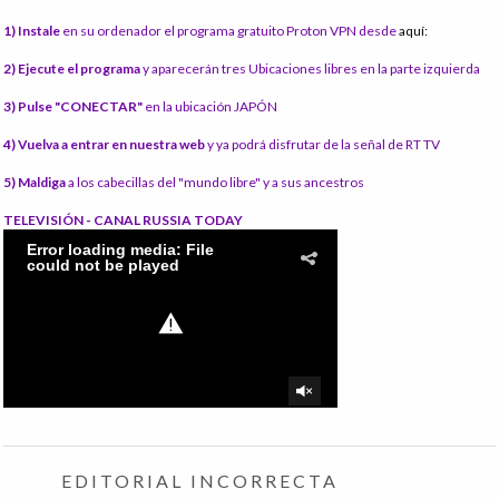
1) Instale
en su ordenador el programa gratuito Proton VPN desde
aquí:
2) Ejecute el programa
y aparecerán tres Ubicaciones libres en la parte izquierda
3) Pulse "CONECTAR"
en la ubicación JAPÓN
4) Vuelva a entrar en nuestra web
y ya podrá disfrutar de la señal de RT TV
5) Maldiga
a los cabecillas del "mundo libre" y a sus ancestros
TELEVISIÓN - CANAL RUSSIA TODAY
EDITORIAL INCORRECTA