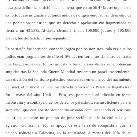
basa para definir la partición de una tierra, que en un 56,47% este organismo
exhortó fuese asignada a colonos judíos de origen europeo, en desmedro de
una población palestina, que sin derecho a apelación vio fragmentada su
tierra a un 43,53%. Al-Quds (Jerusalén), con 100.000 judíos y 105.000
árabes, fue declarada corpus separátum.
La partición fue aceptada, con toda lógica por los sionistas, toda vez que los
judíos eran propietarios de sólo el 6% del territorio, no sin antes constatar
que las presiones del lobby sionista y los intereses de las superpotencias
surgidas tras la Segunda Guerra Mundial tuvieron un papel trascendental.
Una división del territorio palestino, concretada en el marco del nacimiento
de Israel, el mismo día que el mandato británico sobre Palestina llegaba a su
fin – mayo del año 1948 -. Pero, ese porcentaje adjudicado en forma
inconsulta y a contrapelo de los derechos palestinos, era insuficiente para el
sionismo, que con apetito desmedido ansiaba conquistar todo el territorio
palestino mediante un proceso de judaización, donde la violencia y la
agresión crónica han ido en apoyo de esta tarea de conquista y que ha
dejado reducida a Palestina, en la actualidad, a menos del 10% de su