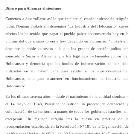
Dinero para Afianzar el sionismo
Comenzó a desarrollarse así lo que intelectual estadounidense de religión
judía, Norman Finkelstein denomina “La Industria del Holocausto” cuyos
efectos los ha tenido que pagar el pueblo palestino convertido hoy en la
víctima del que antaño lo era y hoy devenido en victimario. “Finkelstein
descubre la doble extorsión a la que los grupos de presión judíos han
sometido a Suiza y Alemania y a los legítimos reclamantes judíos del
Holocausto y denuncia que los fondos de indemnización no han sido
utilizados en su mayor parte para ayudar a los supervivientes del
Holocausto, sino para mantener en funcionamiento la industria del
Holocausto”
En los últimos setenta años —desde el nacimiento de la entidad sionista—
el 14 mayo de 1948, Palestina ha sufrido un proceso de ocupación y
colonización de su territorio a manos de todos los gobiernos israelíes, sin
excepción. Un régimen surgido tras la puesta en práctica de la
recomendación establecida en la Resolución Nº 181 de la Organización de
las Naciones Unidas –la ONU– del 29 Noviembre del año 1947, que dio la