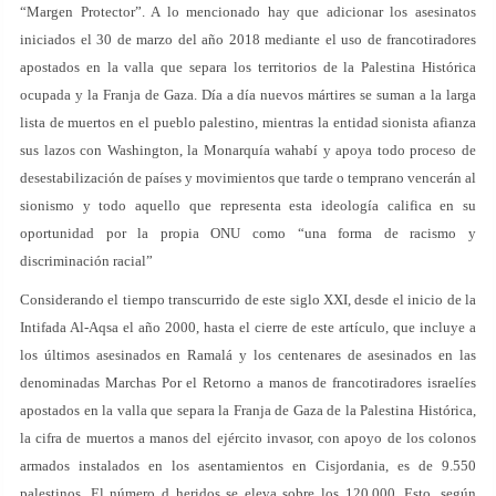
“Margen Protector”. A lo mencionado hay que adicionar los asesinatos
iniciados el 30 de marzo del año 2018 mediante el uso de francotiradores
apostados en la valla que separa los territorios de la Palestina Histórica
ocupada y la Franja de Gaza. Día a día nuevos mártires se suman a la larga
lista de muertos en el pueblo palestino, mientras la entidad sionista afianza
sus lazos con Washington, la Monarquía wahabí y apoya todo proceso de
desestabilización de países y movimientos que tarde o temprano vencerán al
sionismo y todo aquello que representa esta ideología califica en su
oportunidad por la propia ONU como “una forma de racismo y
discriminación racial”
Considerando el tiempo transcurrido de este siglo XXI, desde el inicio de la
Intifada Al-Aqsa el año 2000, hasta el cierre de este artículo, que incluye a
los últimos asesinados en Ramalá y los centenares de asesinados en las
denominadas Marchas Por el Retorno a manos de francotiradores israelíes
apostados en la valla que separa la Franja de Gaza de la Palestina Histórica,
la cifra de muertos a manos del ejército invasor, con apoyo de los colonos
armados instalados en los asentamientos en Cisjordania, es de 9.550
palestinos. El número d heridos se eleva sobre los 120.000. Esto, según