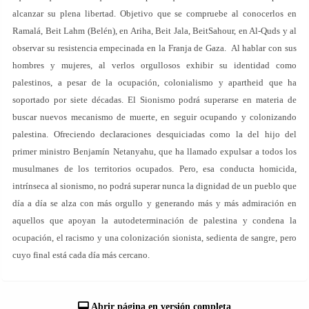
alcanzar su plena libertad. Objetivo que se compruebe al conocerlos en
Ramalá, Beit Lahm (Belén), en Ariha, Beit Jala, BeitSahour, en Al-Quds y al
observar su resistencia empecinada en la Franja de Gaza. Al hablar con sus
hombres y mujeres, al verlos orgullosos exhibir su identidad como
palestinos, a pesar de la ocupación, colonialismo y apartheid que ha
soportado por siete décadas. El Sionismo podrá superarse en materia de
buscar nuevos mecanismo de muerte, en seguir ocupando y colonizando
palestina. Ofreciendo declaraciones desquiciadas como la del hijo del
primer ministro Benjamín Netanyahu, que ha llamado expulsar a todos los
musulmanes de los territorios ocupados. Pero, esa conducta homicida,
intrínseca al sionismo, no podrá superar nunca la dignidad de un pueblo que
día a día se alza con más orgullo y generando más y más admiración en
aquellos que apoyan la autodeterminación de palestina y condena la
ocupación, el racismo y una colonización sionista, sedienta de sangre, pero
cuyo final está cada día más cercano.
Abrir página en versión completa