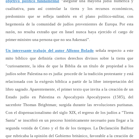
objetivo político fundamental
“asegurar una mayoría judía numérica y
cualitativa, para así controlar la tierra y los recursos económicos,
predominio que se refleja también en el plano político-militar, con
hegemonía de la comunidad de judíos provenientes de Europa. Por esta
razón, no resulta extraño que en Israel nunca haya ejercido el cargo de
primer ministro una persona que no sea Askenazí”.
Un interesante trabajo del autor Alfonso Bolado
señala respecto a este
mito bíblico que definiría ciertos derechos divinos sobre la tierra que
“curiosamente, la idea de que la Biblia da un título de propiedad a los
judíos sobre Palestina no es judía: procede de la tradición protestante y está
relacionada con la exégesis bíblica a partir de la libre interpretación del
libro sagrado. Aparentemente, el primer texto que invita a la creación de un
Estado judío en Palestina es Apocalypsis Apocalypseos (1585), del
sacerdote Thomas Brightman; surgida durante las revoluciones puritanas.
Con el dispensacionalismo del siglo XIX, el regreso de los judíos a “Tierra
Santa” se inscribió en un proceso históricamente necesario para llegar a la
segunda venida de Cristo y el fin de los tiempos. La Declaración Balfour
que rubricaba la opinión del Gobierno británico, favorable a la creación de