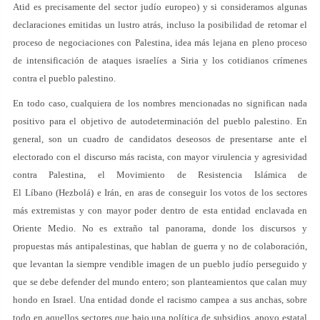
Atid es precisamente del sector judío europeo) y si consideramos algunas
declaraciones emitidas un lustro atrás, incluso la posibilidad de retomar el
proceso de negociaciones con Palestina, idea más lejana en pleno proceso
de intensificación de ataques israelíes a Siria y los cotidianos crímenes
contra el pueblo palestino.
En todo caso, cualquiera de los nombres mencionadas no significan nada
positivo para el objetivo de autodeterminación del pueblo palestino. En
general, son un cuadro de candidatos deseosos de presentarse ante el
electorado con el discurso más racista, con mayor virulencia y agresividad
contra Palestina, el Movimiento de Resistencia Islámica de
El Líbano (Hezbolá) e Irán, en aras de conseguir los votos de los sectores
más extremistas y con mayor poder dentro de esta entidad enclavada en
Oriente Medio. No es extraño tal panorama, donde los discursos y
propuestas más antipalestinas, que hablan de guerra y no de colaboración,
que levantan la siempre vendible imagen de un pueblo judío perseguido y
que se debe defender del mundo entero; son planteamientos que calan muy
hondo en Israel. Una entidad donde el racismo campea a sus anchas, sobre
todo en aquellos sectores que bajo una política de subsidios, apoyo estatal