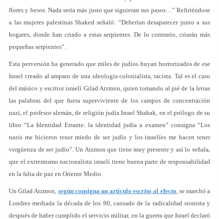
flores y besos. Nada sería más justo que siguieran sus pasos…” Refiriéndose
a las mujeres palestinas Shaked señaló: “Deberían desaparecer junto a sus
hogares, donde han criado a estas serpientes. De lo contrario, criarán más
pequeñas serpientes”.
Esta perversión ha generado que miles de judíos huyan horrorizados de ese
Israel creado al amparo de una ideología colonialista, racista. Tal es el caso
del músico y escritor israelí Gilad Atzmon, quien tomando al pié de la letras
las palabras del que fuera superviviente de los campos de concentración
nazi, el profesor alemán, de religión judía Israel Shahak, en el prólogo de su
libro “La Identidad Errante: la identidad judía a examen” consigna “Los
nazis me hicieron tener miedo de ser judío y los israelíes me hacen tener
vergüenza de ser judío”. Un Atzmon que tiene muy presente y así lo señala,
que el extremismo nacionalista israelí tiene buena parte de responsabilidad
en la falta de paz en Oriente Medio.
Un Gilad Atzmon,
según consigna un artículo escrito al efecto
, se marchó a
Londres mediada la década de los 90, cansado de la radicalidad sionista y
después de haber cumplido el servicio militar, en la guerra que Israel declaró