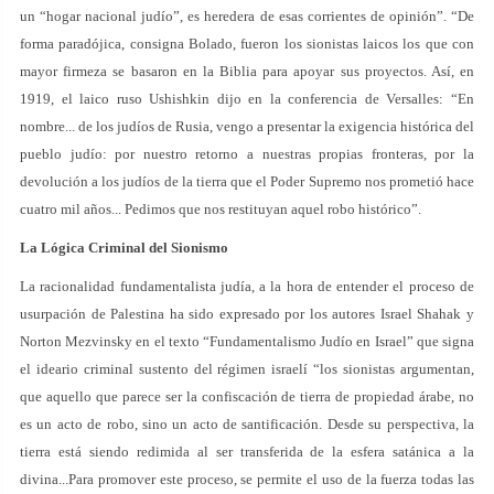
un “hogar nacional judío”, es heredera de esas corrientes de opinión”. “De
forma paradójica, consigna Bolado, fueron los sionistas laicos los que con
mayor firmeza se basaron en la Biblia para apoyar sus proyectos. Así, en
1919, el laico ruso Ushishkin dijo en la conferencia de Versalles: “En
nombre... de los judíos de Rusia, vengo a presentar la exigencia histórica del
pueblo judío: por nuestro retorno a nuestras propias fronteras, por la
devolución a los judíos de la tierra que el Poder Supremo nos prometió hace
cuatro mil años... Pedimos que nos restituyan aquel robo histórico”.
La Lógica Criminal del Sionismo
La racionalidad fundamentalista judía, a la hora de entender el proceso de
usurpación de Palestina ha sido expresado por los autores Israel Shahak y
Norton Mezvinsky en el texto “Fundamentalismo Judío en Israel” que signa
el ideario criminal sustento del régimen israelí “los sionistas argumentan,
que aquello que parece ser la confiscación de tierra de propiedad árabe, no
es un acto de robo, sino un acto de santificación. Desde su perspectiva, la
tierra está siendo redimida al ser transferida de la esfera satánica a la
divina...Para promover este proceso, se permite el uso de la fuerza todas las