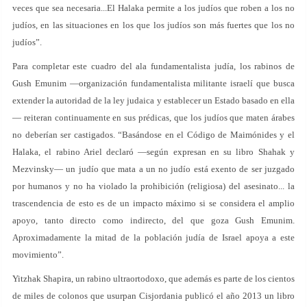
veces que sea necesaria...El Halaka permite a los judíos que roben a los no
judíos, en las situaciones en los que los judíos son más fuertes que los no
judíos”.
Para completar este cuadro del ala fundamentalista judía, los rabinos de
Gush Emunim —organización fundamentalista militante israelí que busca
extender la autoridad de la ley judaica y establecer un Estado basado en ella
— reiteran continuamente en sus prédicas, que los judíos que maten árabes
no deberían ser castigados. “Basándose en el Código de Maimónides y el
Halaka, el rabino Ariel declaró —según expresan en su libro Shahak y
Mezvinsky— un judío que mata a un no judío está exento de ser juzgado
por humanos y no ha violado la prohibición (religiosa) del asesinato... la
trascendencia de esto es de un impacto máximo si se considera el amplio
apoyo, tanto directo como indirecto, del que goza Gush Emunim.
Aproximadamente la mitad de la población judía de Israel apoya a este
movimiento”.
Yitzhak Shapira, un rabino ultraortodoxo, que además es parte de los cientos
de miles de colonos que usurpan Cisjordania publicó el año 2013 un libro