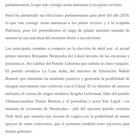
parlamentarias, lo que trae consigo serias amenazas a los países vecinos.
Israel ha adelantado sus elecciones parlamentarias para abril del año 2019,
lo que trae consigo serias amenazas a los países vecinos y a la ocupada
Palestina, pues los pretendientes al cargo de primer ministro tratarán de
mostrar la cara más dura del sionismo frente a sus electores.
Los principales nombres a competir en la elección de abril son: el actual
primer ministro Benjamín Netanyahu del Likud favorito de las encuestas y
pronósticos. Avi Gabbai del Partido Laborista que sufriría un duro varapalo.
El partido ortodoxo La Casa Judía, del ministro de Educación Naftali
Bennett que obtendría un resultado positivo y generaría la posibilidad de
integrar nuevamente una coalición con el Likud. El ex ministro de asuntos
militares, el colono de origen moldavo Avigdor Lieberman, líder del partido
Ultranacionalista Yisrael Beitenu y el periodista y actor Yair Lapid —ex
ministro de economía de Netanyahu— jefe del opositor partido centrista
Yesh Atid, que sumaría una docena de cargos con la posibilidad de sumar
apoyos de otras coaliciones, que le permitan también tener opciones para
formar gobierno.