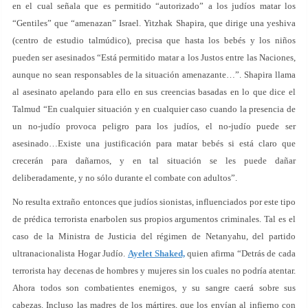
en el cual señala que es permitido “autorizado” a los judíos matar los
“Gentiles” que “amenazan” Israel. Yitzhak Shapira, que dirige una yeshiva
(centro de estudio talmúdico), precisa que hasta los bebés y los niños
pueden ser asesinados “Está permitido matar a los Justos entre las Naciones,
aunque no sean responsables de la situación amenazante…”. Shapira llama
al asesinato apelando para ello en sus creencias basadas en lo que dice el
Talmud “En cualquier situación y en cualquier caso cuando la presencia de
un no-judío provoca peligro para los judíos, el no-judío puede ser
asesinado…Existe una justificación para matar bebés si está claro que
crecerán para dañarnos, y en tal situación se les puede dañar
deliberadamente, y no sólo durante el combate con adultos”.
No resulta extraño entonces que judíos sionistas, influenciados por este tipo
de prédica terrorista enarbolen sus propios argumentos criminales. Tal es el
caso de la Ministra de Justicia del régimen de Netanyahu, del partido
ultranacionalista Hogar Judío.
Ayelet Shaked,
quien afirma “Detrás de cada
terrorista hay decenas de hombres y mujeres sin los cuales no podría atentar.
Ahora todos son combatientes enemigos, y su sangre caerá sobre sus
cabezas. Incluso las madres de los mártires, que los envían al infierno con