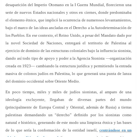
desaparición del Imperio Otomano en la I Guerra Mundial, florecieron una
serie de nuevos Estados nacionales y otros en ciernes, donde predominaba
el elemento étnico, que implicó la ocurrencia de numerosos levantamientos,
bajo el marco de las ideas ancladas en el Derecho a la Autodeterminación de
los Pueblos. En ese contexto, el Reino Unido, a pesar del Mandato dado por
la novel Sociedad de Naciones, entregará el territorio de Palestina al
ejercicio de dominio de las estructuras coloniales bajo la influencia sionista,
dando así todo tipo de apoyo y poder a la Agencia Sionista —organización
creada en 1923— cambiando la estructura jurídica y permitiendo la entrada
masiva de colonos judíos en Palestina, lo que generará una punta de lanza
del dominio occidental sobre Oriente Medio.
En poco tiempo, miles y miles de judíos sionistas, al amparo de una
ideología excluyente, llegaban de diversas partes del mundo
(principalmente de Europa Central y Oriental, además de Rusia) a tierras
palestinas demandando un “derecho” definido por los sionistas como
natural e histórico, generando de este modo una limpieza étnica y las bases
de lo que sería la conformación de la entidad israelí,
centrándose en un