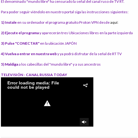
El denominado "mundo libre" ha censurado la señal del canal ruso de TV RT.
Para poder seguir viéndolo en nuestro portal siga las instrucciones siguientes:
1) Instale
en su ordenador el programa gratuito Proton VPN desde
aquí:
2) Ejecute el programa
y aparecerán tres Ubicaciones libres en la parte izquierda
3) Pulse "CONECTAR"
en la ubicación JAPÓN
4) Vuelva a entrar en nuestra web
y ya podrá disfrutar de la señal de RT TV
5) Maldiga
a los cabecillas del "mundo libre" y a sus ancestros
TELEVISIÓN - CANAL RUSSIA TODAY