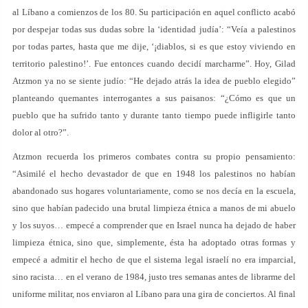
al Líbano a comienzos de los 80. Su participación en aquel conflicto acabó
por despejar todas sus dudas sobre la ‘identidad judía’: “Veía a palestinos
por todas partes, hasta que me dije, ‘¡diablos, si es que estoy viviendo en
territorio palestino!’. Fue entonces cuando decidí marcharme”. Hoy, Gilad
Atzmon ya no se siente judío: “He dejado atrás la idea de pueblo elegido”
planteando quemantes interrogantes a sus paisanos: “¿Cómo es que un
pueblo que ha sufrido tanto y durante tanto tiempo puede infligirle tanto
dolor al otro?”.
Atzmon recuerda los primeros combates contra su propio pensamiento:
“Asimilé el hecho devastador de que en 1948 los palestinos no habían
abandonado sus hogares voluntariamente, como se nos decía en la escuela,
sino que habían padecido una brutal limpieza étnica a manos de mi abuelo
y los suyos… empecé a comprender que en Israel nunca ha dejado de haber
limpieza étnica, sino que, simplemente, ésta ha adoptado otras formas y
empecé a admitir el hecho de que el sistema legal israelí no era imparcial,
sino racista… en el verano de 1984, justo tres semanas antes de librarme del
uniforme militar, nos enviaron al Líbano para una gira de conciertos. Al final