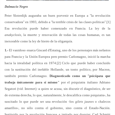
Dalmacio Negro
Peter Sloterdijk auguraba un buen porvenir en Europa a "la revolución
conservadora" en 1993, debido a "la terrible crisis de las clases políticas".[1]
Esa revolución puede haber comenzado en Francia. La ley de la
anakyclosis
, la muerte y renovación de todas las cosas humanas, es tan
inexorable como la ley de hierro de la oligarquía.
1.-
El vanidoso enarca Giscard d'Estaing, uno de los personajes más nefastos
para Francia y la Unión Europea pero premio Carlomagno, inició la marcha
hacia la irrealidad política en 1974.[2] Ciclo que puede haber concluido
con la sustitución del inefable Hollande, un tonto político, por Macron,
también premio Carlomagno.
Diagnosticado como un "psicópata que
trabaja únicamente para sí mismo
"
por el psiquiatra italiano Adriano
Segatori (vid. Internet) -a quien se acusa, sin discutir el diagnóstico, de ser
de extrema derecha, lo que, naturalmente, le descalifica como psiquiatra-, ha
suscitado lo que puede ser una revolución -los
gilets jaunes
o chalecos
amarillos-, no sólo contra el gobierno, sino contra el Estado-Nación.
Instituido por la revolución francesa e imitado por doquier, Carl Schmitt