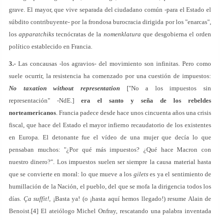
grave. El mayor, que vive separada del ciudadano común -para el Estado el
súbdito contribuyente- por la frondosa burocracia dirigida por los "enarcas",
los
apparatchiks
tecnócratas de la
nomenklatura
que desgobierna el orden
político establecido en Francia.
3.-
Las concausas -los agravios- del movimiento son infinitas. Pero como
suele ocurrir, la resistencia ha comenzado por una cuestión de impuestos:
No taxation without representation
["No a los impuestos sin
representación" -NdE.]
era el santo y seña de los rebeldes
norteamericanos
. Francia padece desde hace unos cincuenta años una crisis
fiscal, que hace del Estado el mayor infierno recaudatorio de los existentes
en Europa. El detonante fue el vídeo de una mujer que decía lo que
pensaban muchos: "¿Por qué más impuestos? ¿Qué hace Macron con
nuestro dinero?". Los impuestos suelen ser siempre la causa material hasta
que se convierte en moral: lo que mueve a los
gilets
es ya el sentimiento de
humillación de la Nación, el pueblo, del que se mofa la dirigencia todos los
días.
Ça suffit!
, ¡Basta ya! (o ¡hasta aquí hemos llegado!) resume Alain de
Benoist.[4] El ateiólogo Michel Onfray, rescatando una palabra inventada