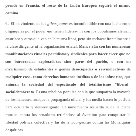
prende en Francia, el resto de la Unión Europea seguirá el mismo
camino
.
6.-
El movimiento de los
gilets jaunes
es inconfundible con una lucha entre
oligarquías por el poder -no tienen líderes-, ni con los populismos alemán,
austríaco y otros que van en la misma línea, pero sin rechazar frontalmente a
la clase dirigente ni la organización estatal.
Menos aún con las numerosas
manifestaciones rituales partidistas y sindicales para hacer creer que no
son burocracias explotadoras sino parte del pueblo, o con un
divertimento
de estudiantes y gentes desocupadas o reivindicativas de
cualquier cosa, como derechos humanos inéditos o de los infusorios, que
animan la sociedad del espectáculo del totalitarismo "liberal"
socialdemócrata
. Es una rebelión popular, con la que simpatiza la mayoría
de los franceses, aunque la propaganda oficial y los media hacen lo posible
para ocultarlo y desprestigiarlo. El movimiento recuerda la de la plebe
romana contra los senadores retirándose al Aventino para conquistar la
libertad política colectiva y las de la
bourgeoisie
contra las Monarquías
despóticas.