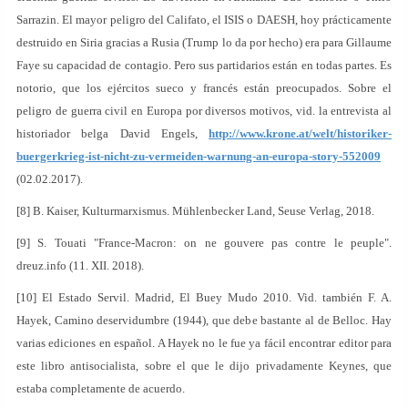
Sarrazin. El mayor peligro del Califato, el ISIS o DAESH, hoy prácticamente
destruido en Siria gracias a Rusia (Trump lo da por hecho) era para Gillaume
Faye su capacidad de contagio. Pero sus partidarios están en todas partes. Es
notorio, que los ejércitos sueco y francés están preocupados. Sobre el
peligro de guerra civil en Europa por diversos motivos, vid. la entrevista al
historiador belga David Engels,
http://www.krone.at/welt/historiker-
buergerkrieg-ist-nicht-zu-vermeiden-warnung-an-europa-story-552009
(02.02.2017).
[8] B. Kaiser, Kulturmarxismus. Mühlenbecker Land, Seuse Verlag, 2018.
[9] S. Touati "France-Macron: on ne gouvere pas contre le peuple".
dreuz.info (11. XII. 2018).
[10] El Estado Servil. Madrid, El Buey Mudo 2010. Vid. también F. A.
Hayek, Camino deservidumbre (1944), que debe bastante al de Belloc. Hay
varias ediciones en español. A Hayek no le fue ya fácil encontrar editor para
este libro antisocialista, sobre el que le dijo privadamente Keynes, que
estaba completamente de acuerdo.