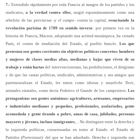
7.-
Extendido rápidamente por toda Francia al margen de los partidos y los
sindicatos,
a la verdad contra ellos
, surgió espontáneamente como una
rebelión de las provincias -
y el campo-
contra la capital,
resucitando la
revolución parisina de 1789 en sentido inverso
: por primera vez en la
historia de Francia, Macron, adoptando una actitud monárquica, ha cerrado
París, el centro de irradiación del Estado, al pueblo francés.
Los que
protestan son gentes corrientes sin objetivos políticos concretos: hombres
y mujeres de clases medias altas, medianas y bajas que viven de su
trabajo y están hartas
del intervencionismo, las prohibiciones, el dirigismo
y de que las castas políticas, sindicales, administrativas y sus amigos que
patrimonializan el Estado, les traten como idiotas y
staatliche Tiere,
animales estatales, como decía Federico el Grande de los campesinos.
Los
protagonistas son gentes anónimas: agricultores, artesanos, empresarios
e industriales medianos y pequeños, profesionales, asalariados, gente
acomodada y gente tirando a pobre, amas de casa, jubilados, personas
mayores y jóvenes, incluso inmigrantes
,... No distinguen entre la derecha y
la izquierda políticas, consensuadas en torno al Estado -el Estado de
Partidos (
Parteistaat
)
-
del que se han adueñado. Derecha e izquierda son