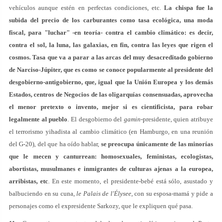
vehículos aunque estén en perfectas condiciones, etc.
La chispa fue la
subida del precio de los carburantes como tasa ecológica, una moda
fiscal, para "luchar" -en teoría- contra el cambio climático: es decir,
contra el sol, la luna, las galaxias, en fin, contra las leyes que rigen el
cosmos. Tasa que va a parar a las arcas del muy desacreditado gobierno
de Narciso-Júpiter, que es como se conoce popularmente al presidente del
desgobierno-antigobierno, que, igual que la Unión Europea y los demás
Estados, centros de Negocios de las oligarquías consensuadas, aprovecha
el menor pretexto o invento, mejor si es cientificista, para robar
legalmente al pueblo
. El desgobierno del
gamin
-presidente, quien atribuye
el terrorismo yihadista al cambio climático (en Hamburgo, en una reunión
del G-20), del que ha oído hablar,
se preocupa únicamente de las minorías
que le mecen y canturrean: homosexuales, feministas, ecologistas,
abortistas, musulmanes e inmigrantes de culturas ajenas a la europea,
arribistas, etc
. En este momento, el presidente-bebé está sólo, asustado y
balbuciendo en su cuna,
le
Palais de l'Élysee
, con su esposa-mamá y pide a
personajes como el expresidente Sarkozy, que le expliquen qué pasa.