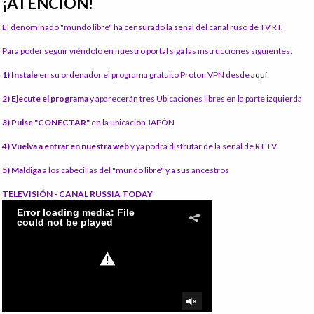
¡ATENCIÓN!
El denominado "mundo libre" ha censurado la señal del canal ruso de TV RT.
Para poder seguir viéndolo en nuestro portal siga las instrucciones siguientes:
1) Instale
en su ordenador el programa gratuito Proton VPN desde
aquí:
2) Ejecute el programa
y aparecerán tres Ubicaciones libres en la parte izquierda
3) Pulse "CONECTAR"
en la ubicación JAPÓN
4) Vuelva a entrar en nuestra web
y ya podrá disfrutar de la señal de RT TV
5) Maldiga
a los cabecillas del "mundo libre" y a sus ancestros
TELEVISIÓN - CANAL RUSSIA TODAY