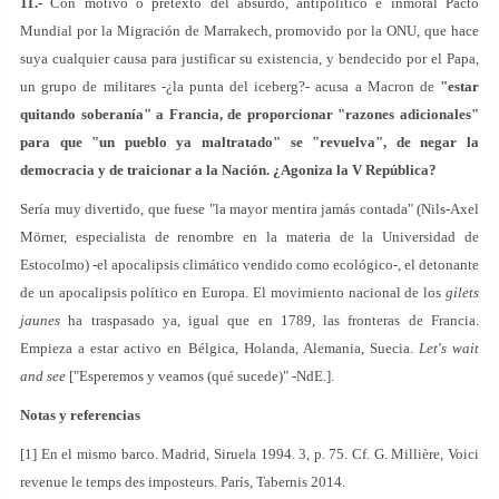
11.-
Con motivo o pretexto del absurdo, antipolítico e inmoral Pacto
Mundial por la Migración de Marrakech, promovido por la ONU, que hace
suya cualquier causa para justificar su existencia, y bendecido por el Papa,
un grupo de militares -¿la punta del iceberg?- acusa a Macron de
"estar
quitando soberanía" a Francia, de proporcionar "razones adicionales"
para que "un pueblo ya maltratado" se "revuelva", de negar la
democracia y de traicionar a la Nación. ¿Agoniza la V República?
Sería muy divertido, que fuese "la mayor mentira jamás contada" (Nils-Axel
Mörner, especialista de renombre en la materia de la Universidad de
Estocolmo) -el apocalipsis climático vendido como ecológico-, el detonante
de un apocalipsis político en Europa. El movimiento nacional de los
gilets
jaunes
ha traspasado ya, igual que en 1789, las fronteras de Francia.
Empieza a estar activo en Bélgica, Holanda, Alemania, Suecia.
Let's wait
and see
["Esperemos y veamos (qué sucede)" -NdE.].
Notas y referencias
[1] En el mismo barco. Madrid, Siruela 1994. 3, p. 75. Cf. G. Millière, Voici
revenue le temps des imposteurs. París, Tabernis 2014.