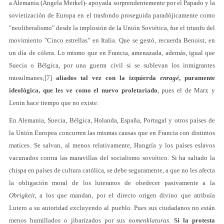
a Alemania (Angela Merkel)- apoyada sorprendentemente por el Papado y la
sovietización de Europa en el trasfondo proseguida paradójicamente como
"neoliberalismo" desde la implosión de la Unión Soviética, fue el triunfo del
movimiento "Cinco estrellas" en Italia. Que se gestó, recuerda Benoist, en
un día de cólera. Lo mismo que en Francia, amenazada, además, igual que
Suecia o Bélgica, por una guerra civil si se sublevan los inmigrantes
musulmanes;[7]
aliados tal vez con la izquierda
enragé
, puramente
ideológica, que les ve como el nuevo proletariado
, pues el de Marx y
Lenin hace tiempo que no existe.
En Alemania, Suecia, Bélgica, Holanda, España, Portugal y otros países de
la Unión Europea concurren las mismas causas que en Francia con distintos
matices. Se salvan, al menos relativamente, Hungría y los países eslavos
vacunados contra las maravillas del socialismo soviético. Si ha saltado la
chispa en países de cultura católica, se debe seguramente, a que no les afecta
la obligación moral de los luteranos de obedecer pasivamente a la
Obrigkeit
, a los que mandan, por el directo origen divino que atribuía
Lutero a su autoridad excluyendo al pueblo. Pues sus ciudadanos no están
menos humillados o jibarizados por sus
nomenklaturas
.
Si la protesta