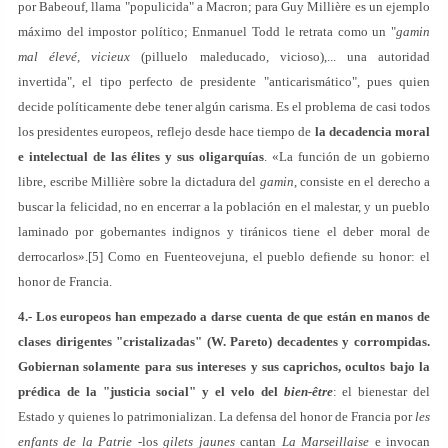
por Babeouf, llama "populicida" a Macron; para Guy Millière es un ejemplo
máximo del impostor político; Enmanuel Todd le retrata como un "
gamin
mal élevé, vicieux
(pilluelo maleducado, vicioso),... una autoridad
invertida", el tipo perfecto de presidente "anticarismático", pues quien
decide políticamente debe tener algún carisma. Es el problema de casi todos
los presidentes europeos, reflejo desde hace tiempo de
la decadencia moral
e intelectual de las élites y sus oligarquías
. «La función de un gobierno
libre, escribe Millière sobre la dictadura del
gamin
, consiste en el derecho a
buscar la felicidad, no en encerrar a la población en el malestar, y un pueblo
laminado por gobernantes indignos y tiránicos tiene el deber moral de
derrocarlos».[5] Como en Fuenteovejuna, el pueblo defiende su honor: el
honor de Francia.
4.-
Los europeos han empezado a darse cuenta de que están en manos de
clases dirigentes "cristalizadas" (W. Pareto) decadentes y corrompidas.
Gobiernan solamente para sus intereses y sus caprichos, ocultos bajo la
prédica de la "justicia social" y el velo del
bien-être
: el bienestar del
Estado y quienes lo patrimonializan. La defensa del honor de Francia por
les
enfants de la Patrie
-los
gilets
jaunes
cantan
La
Marseillaise
e invocan