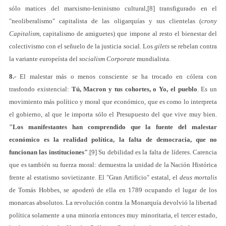
sólo matices del marxismo-leninismo cultural,[8] transfigurado en el
"neoliberalismo" capitalista de las oligarquías y sus clientelas (
crony
Capitalism
, capitalismo de amiguetes) que impone al resto el bienestar del
colectivismo con el señuelo de la justicia social. Los
gilets
se rebelan contra
la variante europeísta del
socialism Corporate
mundialista.
8.-
El malestar más o menos consciente se ha trocado en cólera con
trasfondo existencial:
Tú, Macron y tus cohortes, o Yo, el pueblo
. Es un
movimiento más político y moral que económico, que es como lo interpreta
el gobierno, al que le importa sólo el Presupuesto del que vive muy bien.
"Los manifestantes han comprendido que la fuente del malestar
económico es la realidad política, la falta de democracia, que no
funcionan las instituciones"
.[9] Su debilidad es la falta de líderes. Carencia
que es también su fuerza moral: demuestra la unidad de la Nación Histórica
frente al estatismo sovietizante. El "Gran Artificio" estatal, el
deus mortalis
de Tomás Hobbes, se apoderó de ella en 1789 ocupando el lugar de los
monarcas absolutos. La revolución contra la Monarquía devolvió la libertad
política solamente a una minoría entonces muy minoritaria, el tercer estado,