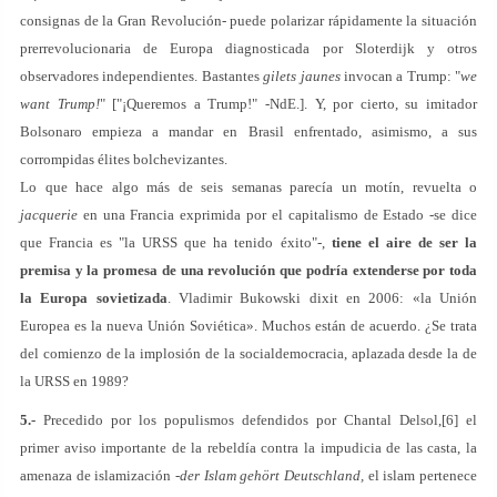
consignas de la Gran Revolución- puede polarizar rápidamente la situación
prerrevolucionaria de Europa diagnosticada por Sloterdijk y otros
observadores independientes. Bastantes
gilets
jaunes
invocan a Trump: "
we
want Trump!
" ["¡Queremos a Trump!" -NdE.]. Y, por cierto, su imitador
Bolsonaro empieza a mandar en Brasil enfrentado, asimismo, a sus
corrompidas élites bolchevizantes.
Lo que hace algo más de seis semanas parecía un motín, revuelta o
jacquerie
en una Francia exprimida por el capitalismo de Estado -se dice
que Francia es "la URSS que ha tenido éxito"-,
tiene el aire de ser la
premisa y la promesa de una revolución que podría extenderse por toda
la Europa sovietizada
. Vladimir Bukowski dixit en 2006: «la Unión
Europea es la nueva Unión Soviética». Muchos están de acuerdo. ¿Se trata
del comienzo de la implosión de la socialdemocracia, aplazada desde la de
la URSS en 1989?
5.-
Precedido por los populismos defendidos por Chantal Delsol,[6] el
primer aviso importante de la rebeldía contra la impudicia de las casta, la
amenaza de islamización -
der Islam gehört Deutschland,
el islam pertenece