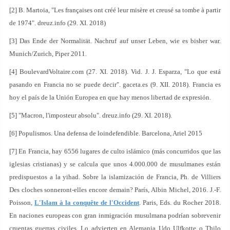
[2] B. Martoia, "Les françaises ont créé leur misère et creusé sa tombe à partir
de 1974". dreuz.info (29. XI. 2018)
[3] Das Ende der Normalität. Nachruf auf unser Leben, wie es bisher war.
Munich/Zurich, Piper 2011.
[4] BoulevardVoltaire.com (27. XI. 2018). Vid. J. J. Esparza, "Lo que está
pasando en Francia no se puede decir". gaceta.es (9. XII. 2018). Francia es
hoy el país de la Unión Europea en que hay menos libertad de expresión.
[5] "Macron, l'imposteur absolu". dreuz.info (29. XI. 2018).
[6] Populismos. Una defensa de loindefendible. Barcelona, Ariel 2015
[7] En Francia, hay 6556 lugares de culto islámico (más concurridos que las
iglesias cristianas) y se calcula que unos 4.000.000 de musulmanes están
predispuestos a la yihad. Sobre la islamización de Francia, Ph. de Villiers
Des cloches sonneront-elles encore demain? París, Albin Michel, 2016. J.-F.
Poisson,
L'Islam à la conquête de l'Occident
. Paris, Eds. du Rocher 2018.
En naciones europeas con gran inmigración musulmana podrían sobrevenir
cruentas guerras civiles. Lo advierten en Alemania Udo Ulfkotte o Thilo