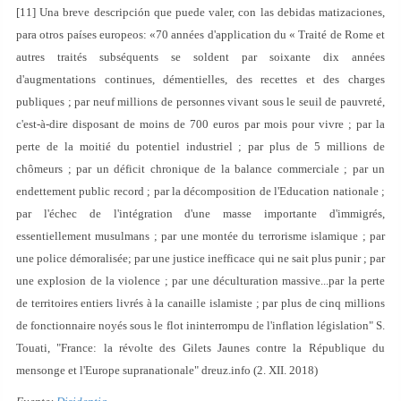
[11] Una breve descripción que puede valer, con las debidas matizaciones,
para otros países europeos: «70 années d'application du « Traité de Rome et
autres traités subséquents se soldent par soixante dix années
d'augmentations continues, démentielles, des recettes et des charges
publiques ; par neuf millions de personnes vivant sous le seuil de pauvreté,
c'est-à-dire disposant de moins de 700 euros par mois pour vivre ; par la
perte de la moitié du potentiel industriel ; par plus de 5 millions de
chômeurs ; par un déficit chronique de la balance commerciale ; par un
endettement public record ; par la décomposition de l'Education nationale ;
par l'échec de l'intégration d'une masse importante d'immigrés,
essentiellement musulmans ; par une montée du terrorisme islamique ; par
une police démoralisée; par une justice inefficace qui ne sait plus punir ; par
une explosion de la violence ; par une déculturation massive...par la perte
de territoires entiers livrés à la canaille islamiste ; par plus de cinq millions
de fonctionnaire noyés sous le flot ininterrompu de l'inflation législation" S.
Touati, "France: la révolte des Gilets Jaunes contre la République du
mensonge et l'Europe supranationale" dreuz.info (2. XII. 2018)