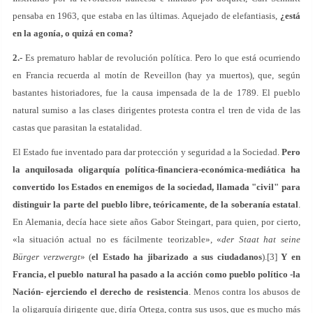
pensaba en 1963, que estaba en las últimas. Aquejado de elefantiasis,
¿está
en la agonía, o quizá en coma?
2.-
Es prematuro hablar de revolución política. Pero lo que está ocurriendo
en Francia recuerda al motín de Reveillon (hay ya muertos), que, según
bastantes historiadores, fue la causa impensada de la de 1789. El pueblo
natural sumiso a las clases dirigentes protesta contra el tren de vida de las
castas que parasitan la estatalidad.
El Estado fue inventado para dar protección y seguridad a la Sociedad.
Pero
la anquilosada oligarquía política-financiera-económica-mediática ha
convertido los Estados en enemigos de la sociedad, llamada "civil" para
distinguir la parte del pueblo libre, teóricamente, de la soberanía estatal
.
En Alemania, decía hace siete años Gabor Steingart, para quien, por cierto,
«la situación actual no es fácilmente teorizable», «
der Staat hat seine
Bürger verzwergt
» (
el Estado ha jibarizado a sus ciudadanos
).[3]
Y en
Francia, el pueblo natural ha pasado a la acción como pueblo político -la
Nación- ejerciendo el derecho de resistencia
. Menos contra los abusos de
la oligarquía dirigente que, diría Ortega, contra sus usos, que es mucho más