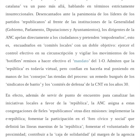
catalana’ va un paso más allá, hablando en términos estrictamente
insurreccionales. Desencantados ante la parsimonia de los líderes de los
partidos ‘republicanos’ al frente de las instituciones de la Generalidad
(Gobierno, Parlamento, Diputaciones y Ayuntamientos), los dirigentes de la
ANC apelan directamente a los ciudadanos y pretenden ‘empoderarlos’, esto
es, encuadrarlos en ‘comités locales’ con un doble objetivo: ejercer el
control efectivo en su circunscripción y vigilar los movimientos de los
‘botiflers’ remisos a hacer efectivo el ‘
mandato
’ del 1-O. Admiten que la
‘república’ es todavía virtual, pero confían en hacerla real poniendo en
manos de los ‘consejos’ las riendas del proceso: un remedo burgués de los
‘sindicatos de barrio’ y los ‘comités de defensa’ de la CNT en los años 30.
En efecto, además de servir de punto de encuentro para canalizar las
iniciativas locales a favor de la ‘república’, la ANC asigna a estas
congregaciones de fieles ‘republicanos’ otras diez misiones: implementar la
e-república; fomentar la participación en el ‘foro cívico y social’ que
definirá las líneas maestras de la ‘república’; fomentar el voluntariado de
proximidad; contribuir a la ‘caja de solidaridad’ (al margen de la agencia