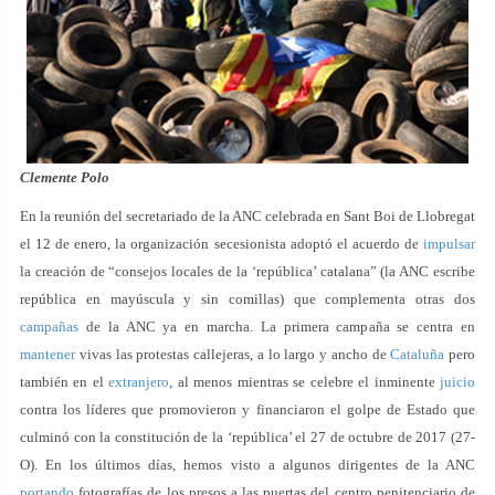
Clemente Polo
En la reunión del secretariado de la ANC celebrada en Sant Boi de Llobregat
el 12 de enero, la organización secesionista adoptó el acuerdo de
impulsar
la creación de “consejos locales de la ‘república’ catalana” (la ANC escribe
república en mayúscula y sin comillas) que complementa otras dos
campañas
de la ANC ya en marcha. La primera campaña se centra en
mantener
vivas las protestas callejeras, a lo largo y ancho de
Cataluña
pero
también en el
extranjero
, al menos mientras se celebre el inminente
juicio
contra los líderes que promovieron y financiaron el golpe de Estado que
culminó con la constitución de la ‘república’ el 27 de octubre de 2017 (27-
O). En los últimos días, hemos visto a algunos dirigentes de la ANC
portando
fotografías de los presos a las puertas del centro penitenciario de