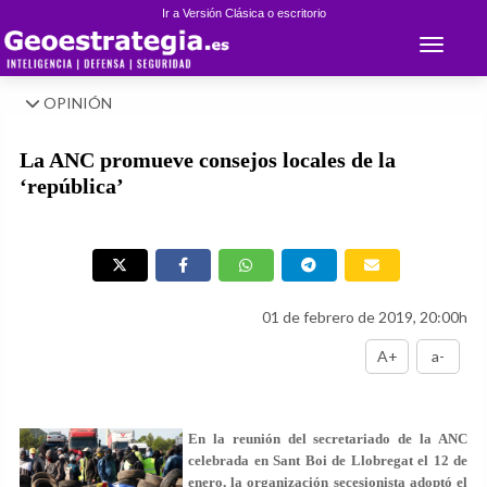
Ir a Versión Clásica o escritorio
Toggle 
OPINIÓN
La ANC promueve consejos locales de la
‘república’
01 de febrero de 2019, 20:00h
A+
a-
En la reunión del secretariado de la ANC
celebrada en Sant Boi de Llobregat el 12 de
enero, la organización secesionista adoptó el