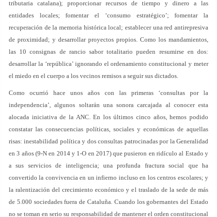
tributaria catalana); proporcionar recursos de tiempo y dinero a las
entidades locales; fomentar el ‘consumo estratégico’; fomentar la
recuperación de la memoria histórica local; establecer una red antirepresiva
de proximidad; y desarrollar proyectos propios. Como los mandamientos,
las 10 consignas de rancio sabor totalitario pueden resumirse en dos:
desarrollar la ‘república’ ignorando el ordenamiento constitucional y meter
el miedo en el cuerpo a los vecinos remisos a seguir sus dictados.
Como ocurrió hace unos años con las primeras ‘consultas por la
independencia’, algunos soltarán una sonora carcajada al conocer esta
alocada iniciativa de la ANC. En los últimos cinco años, hemos podido
constatar las consecuencias políticas, sociales y económicas de aquellas
risas: inestabilidad política y dos consultas patrocinadas por la Generalidad
en 3 años (9-N en 2014 y 1-O en 2017) que pusieron en ridículo al Estado y
a sus servicios de inteligencia; una profunda fractura social que ha
convertido la convivencia en un infierno incluso en los centros escolares; y
la ralentización del crecimiento económico y el traslado de la sede de más
de 5.000 sociedades fuera de Cataluña. Cuando los gobernantes del Estado
no se toman en serio su responsabilidad de mantener el orden constitucional