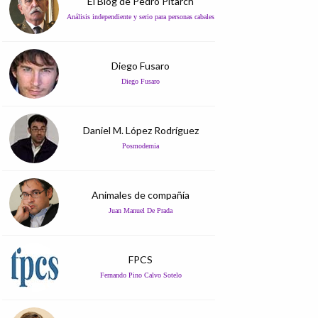
El Blog de Pedro Pitarch
Análisis independiente y serio para personas cabales
Diego Fusaro
Diego Fusaro
Daniel M. López Rodríguez
Posmodernia
Animales de compañía
Juan Manuel De Prada
FPCS
Fernando Pino Calvo Sotelo