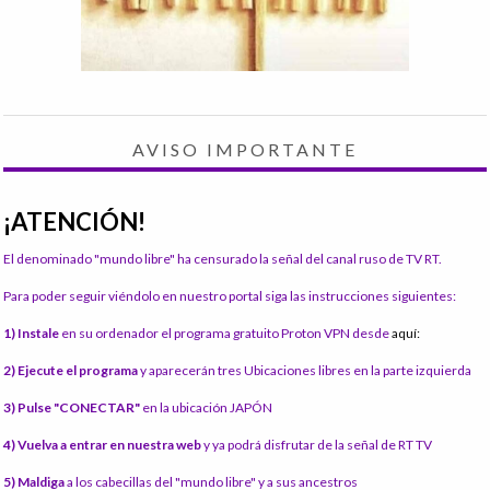
AVISO IMPORTANTE
¡ATENCIÓN!
El denominado "mundo libre" ha censurado la señal del canal ruso de TV RT.
Para poder seguir viéndolo en nuestro portal siga las instrucciones siguientes:
1) Instale
en su ordenador el programa gratuito Proton VPN desde
aquí:
2) Ejecute el programa
y aparecerán tres Ubicaciones libres en la parte izquierda
3) Pulse "CONECTAR"
en la ubicación JAPÓN
4) Vuelva a entrar en nuestra web
y ya podrá disfrutar de la señal de RT TV
5) Maldiga
a los cabecillas del "mundo libre" y a sus ancestros