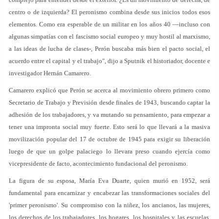
centro o de izquierda? El peronismo combina desde sus inicios todos esos
elementos. Como era esperable de un militar en los años 40 —incluso con
algunas simpatías con el fascismo social europeo y muy hostil al marxismo,
a las ideas de lucha de clases-, Perón buscaba más bien el pacto social, el
acuerdo entre el capital y el trabajo", dijo a Sputnik el historiador, docente e
investigador Hernán Camarero.
Camarero explicó que Perón se acerca al movimiento obrero primero como
Secretario de Trabajo y Previsión desde finales de 1943, buscando captar la
adhesión de los trabajadores, y va mutando su pensamiento, para empezar a
tener una impronta social muy fuerte. Esto será lo que llevará a la masiva
movilización popular del 17 de octubre de 1945 para exigir su liberación
luego de que un golpe palaciego lo llevara preso cuando ejercía como
vicepresidente de facto, acontecimiento fundacional del peronismo.
La figura de su esposa, María Eva Duarte, quien murió en 1952, será
fundamental para encarnizar y encabezar las transformaciones sociales del
'primer peronismo'. Su compromiso con la niñez, los ancianos, las mujeres,
los derechos de los trabajadores, los hogares, los hospitales y las escuelas,