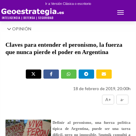
Ir a Versión Clásica o escritorio
Toggle 
OPINIÓN
Claves para entender el peronismo, la fuerza
que nunca pierde el poder en Argentina
18 de febrero de 2019, 20:00h
A+
a-
Definir al peronismo, una fuerza política
típica de Argentina, puede ser una tarea
difícil, pero no imposible. Sputnik consultó a