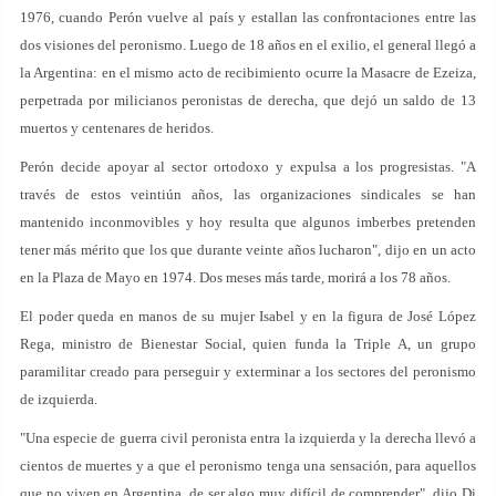
1976, cuando Perón vuelve al país y estallan las confrontaciones entre las
dos visiones del peronismo. Luego de 18 años en el exilio, el general llegó a
la Argentina: en el mismo acto de recibimiento ocurre la Masacre de Ezeiza,
perpetrada por milicianos peronistas de derecha, que dejó un saldo de 13
muertos y centenares de heridos.
Perón decide apoyar al sector ortodoxo y expulsa a los progresistas. "A
través de estos veintiún años, las organizaciones sindicales se han
mantenido inconmovibles y hoy resulta que algunos imberbes pretenden
tener más mérito que los que durante veinte años lucharon", dijo en un acto
en la Plaza de Mayo en 1974. Dos meses más tarde, morirá a los 78 años.
El poder queda en manos de su mujer Isabel y en la figura de José López
Rega, ministro de Bienestar Social, quien funda la Triple A, un grupo
paramilitar creado para perseguir y exterminar a los sectores del peronismo
de izquierda.
"Una especie de guerra civil peronista entra la izquierda y la derecha llevó a
cientos de muertes y a que el peronismo tenga una sensación, para aquellos
que no viven en Argentina, de ser algo muy difícil de comprender", dijo Di