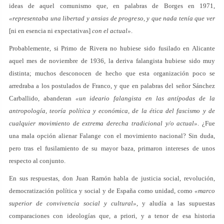
ideas de aquel comunismo que, en palabras de Borges en 1971,
«representaba una libertad y ansias de progreso, y que nada tenía que ver
[ni en esencia ni expectativas]
con el actual»
.
Probablemente, si Primo de Rivera no hubiese sido fusilado en Alicante
aquel mes de noviembre de 1936, la deriva falangista hubiese sido muy
distinta; muchos desconocen de hecho que esta organización poco se
arredraba a los postulados de Franco, y que en palabras del señor Sánchez
Carballido, abanderan
«un ideario falangista en las antípodas de la
antropología, teoría política y económica, de la ética del fascismo y de
cualquier movimiento de extrema derecha tradicional y/o actual»
. ¿Fue
una mala opción alienar Falange con el movimiento nacional? Sin duda,
pero tras el fusilamiento de su mayor baza, primaron intereses de unos
respecto al conjunto.
En sus respuestas, don Juan Ramón habla de justicia social, revolución,
democratización política y social y de España como unidad, como
«marco
superior de convivencia social y cultural»
, y aludía a las supuestas
comparaciones con ideologías que, a priori, y a tenor de esa historia