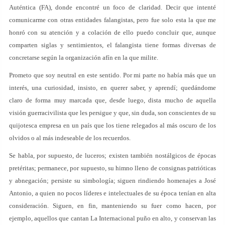
Auténtica (FA), donde encontré un foco de claridad. Decir que intenté
comunicarme con otras entidades falangistas, pero fue solo esta la que me
honró con su atención y a colación de ello puedo concluir que, aunque
comparten siglas y sentimientos, el falangista tiene formas diversas de
concretarse según la organización afín en la que milite.
Prometo que soy neutral en este sentido. Por mi parte no había más que un
interés, una curiosidad, insisto, en querer saber, y aprendí; quedándome
claro de forma muy marcada que, desde luego, dista mucho de aquella
visión guerracivilista que les persigue y que, sin duda, son conscientes de su
quijotesca empresa en un país que los tiene relegados al más oscuro de los
olvidos o al más indeseable de los recuerdos.
Se habla, por supuesto, de luceros; existen también nostálgicos de épocas
pretéritas; permanece, por supuesto, su himno lleno de consignas patrióticas
y abnegación; persiste su simbología; siguen rindiendo homenajes a José
Antonio, a quien no pocos líderes e intelectuales de su época tenían en alta
consideración. Siguen, en fin, manteniendo su fuer como hacen, por
ejemplo, aquellos que cantan La Internacional puño en alto, y conservan las