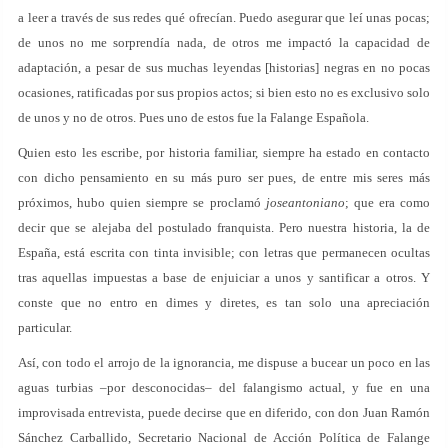
a leer a través de sus redes qué ofrecían. Puedo asegurar que leí unas pocas;
de unos no me sorprendía nada, de otros me impactó la capacidad de
adaptación, a pesar de sus muchas leyendas [historias] negras en no pocas
ocasiones, ratificadas por sus propios actos; si bien esto no es exclusivo solo
de unos y no de otros. Pues uno de estos fue la Falange Española.
Quien esto les escribe, por historia familiar, siempre ha estado en contacto
con dicho pensamiento en su más puro ser pues, de entre mis seres más
próximos, hubo quien siempre se proclamó
joseantoniano
; que era como
decir que se alejaba del postulado franquista. Pero nuestra historia, la de
España, está escrita con tinta invisible; con letras que permanecen ocultas
tras aquellas impuestas a base de enjuiciar a unos y santificar a otros. Y
conste que no entro en dimes y diretes, es tan solo una apreciación
particular.
Así, con todo el arrojo de la ignorancia, me dispuse a bucear un poco en las
aguas turbias –por desconocidas– del falangismo actual, y fue en una
improvisada entrevista, puede decirse que en diferido, con don Juan Ramón
Sánchez Carballido, Secretario Nacional de Acción Política de Falange