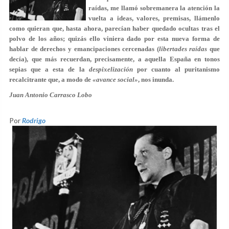
raídas, me llamó sobremanera la atención la
vuelta a ideas, valores, premisas, llámenlo
como quieran que, hasta ahora, parecían haber quedado ocultas tras el
polvo de los años; quizás ello viniera dado por esta nueva forma de
hablar de derechos y emancipaciones cercenadas (
libertades raídas
que
decía), que más recuerdan, precisamente, a aquella España en tonos
sepias que a esta de la
despixelización
por cuanto al puritanismo
recalcitrante que, a modo de
«avance social»
, nos inunda.
Juan Antonio Carrasco Lobo
Por
Rodrigo