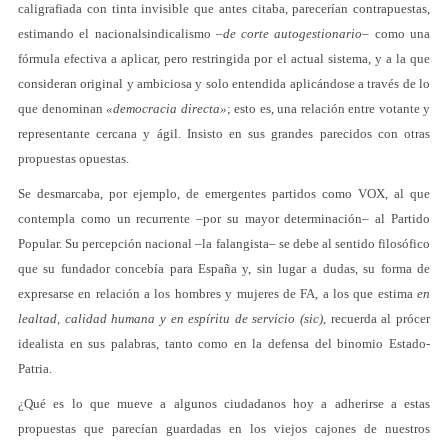
caligrafiada con tinta invisible que antes citaba, parecerían contrapuestas,
estimando el nacionalsindicalismo –
de corte autogestionario
– como una
fórmula efectiva a aplicar, pero restringida por el actual sistema, y a la que
consideran original y ambiciosa y solo entendida aplicándose a través de lo
que denominan
«democracia directa»
; esto es, una relación entre votante y
representante cercana y ágil. Insisto en sus grandes parecidos con otras
propuestas opuestas.
Se desmarcaba, por ejemplo, de emergentes partidos como VOX, al que
contempla como un recurrente –por su mayor determinación– al Partido
Popular. Su percepción nacional –la falangista– se debe al sentido filosófico
que su fundador concebía para España y, sin lugar a dudas, su forma de
expresarse en relación a los hombres y mujeres de FA, a los que estima
en
lealtad, calidad humana y en espíritu de servicio (sic)
, recuerda al prócer
idealista en sus palabras, tanto como en la defensa del binomio Estado-
Patria.
¿Qué es lo que mueve a algunos ciudadanos hoy a adherirse a estas
propuestas que parecían guardadas en los viejos cajones de nuestros