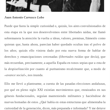
Juan Antonio Carrasco Lobo
Puede que fuera la simple curiosidad o, quizás, los aires convulsionados de
esta etapa en la que nos desenvolvemos entre libertades raídas, me llamó
sobremanera la atención la vuelta a ideas, valores, premisas, llámenlo como
quieran que, hasta ahora, parecían haber quedado ocultas tras el polvo de
los años; quizás ello viniera dado por esta nueva forma de hablar de
derechos y emancipaciones cercenadas (
libertades raídas
que decía), que
más recuerdan, precisamente, a aquella España en tonos sepias que a esta de
la
despixelización
por cuanto al puritanismo recalcitrante que, a modo de
«avance social»
, nos inunda.
Ello me llevó a plantearme, a cuenta de las pasadas elecciones andaluzas,
por qué en pleno siglo XXI existían movimientos que, enraizados en sus
génesis fundacionales, seguían manteniendo militantes y haciéndose de
nuevas hornadas de estos. ¿Qué había en estas estructuras que alimentaba la
curiosidad de la generación, dicen, más preparada e informada? Y me detuve