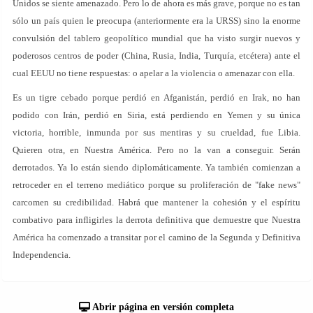
Unidos se siente amenazado. Pero lo de ahora es más grave, porque no es tan
sólo un país quien le preocupa (anteriormente era la URSS) sino la enorme
convulsión del tablero geopolítico mundial que ha visto surgir nuevos y
poderosos centros de poder (China, Rusia, India, Turquía, etcétera) ante el
cual EEUU no tiene respuestas: o apelar a la violencia o amenazar con ella.
Es un tigre cebado porque perdió en Afganistán, perdió en Irak, no han
podido con Irán, perdió en Siria, está perdiendo en Yemen y su única
victoria, horrible, inmunda por sus mentiras y su crueldad, fue Libia.
Quieren otra, en Nuestra América. Pero no la van a conseguir. Serán
derrotados. Ya lo están siendo diplomáticamente. Ya también comienzan a
retroceder en el terreno mediático porque su proliferación de "fake news"
carcomen su credibilidad. Habrá que mantener la cohesión y el espíritu
combativo para infligirles la derrota definitiva que demuestre que Nuestra
América ha comenzado a transitar por el camino de la Segunda y Definitiva
Independencia.
Abrir página en versión completa