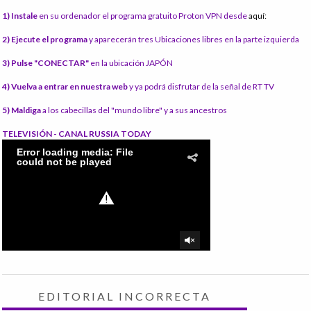
1) Instale
en su ordenador el programa gratuito Proton VPN desde
aquí:
2) Ejecute el programa
y aparecerán tres Ubicaciones libres en la parte izquierda
3) Pulse "CONECTAR"
en la ubicación JAPÓN
4) Vuelva a entrar en nuestra web
y ya podrá disfrutar de la señal de RT TV
5) Maldiga
a los cabecillas del "mundo libre" y a sus ancestros
TELEVISIÓN - CANAL RUSSIA TODAY
EDITORIAL INCORRECTA