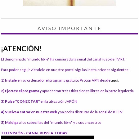
AVISO IMPORTANTE
¡ATENCIÓN!
El denominado "mundo libre" ha censurado la señal del canal ruso de TV RT.
Para poder seguir viéndolo en nuestro portal siga las instrucciones siguientes:
1) Instale
en su ordenador el programa gratuito Proton VPN desde
aquí:
2) Ejecute el programa
y aparecerán tres Ubicaciones libres en la parte izquierda
3) Pulse "CONECTAR"
en la ubicación JAPÓN
4) Vuelva a entrar en nuestra web
y ya podrá disfrutar de la señal de RT TV
5) Maldiga
a los cabecillas del "mundo libre" y a sus ancestros
TELEVISIÓN - CANAL RUSSIA TODAY