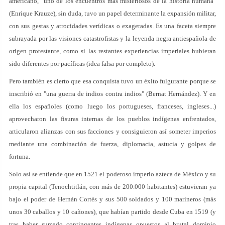
americano, "uno de los encuentros más misteriosos de la historia humana"
(Enrique Krauze), sin duda, tuvo un papel determinante la expansión militar,
con sus gestas y atrocidades verídicas o exageradas. Es una faceta siempre
subrayada por las visiones catastrofistas y la leyenda negra antiespañola de
origen protestante, como si las restantes experiencias imperiales hubieran
sido diferentes por pacíficas (idea falsa por completo).
Pero también es cierto que esa conquista tuvo un éxito fulgurante porque se
inscribió en "una guerra de indios contra indios" (Bernat Hernández). Y en
ella los españoles (como luego los portugueses, franceses, ingleses...)
aprovecharon las fisuras internas de los pueblos indígenas enfrentados,
articularon alianzas con sus facciones y consiguieron así someter imperios
mediante una combinación de fuerza, diplomacia, astucia y golpes de
fortuna.
Solo así se entiende que en 1521 el poderoso imperio azteca de México y su
propia capital (Tenochtitlán, con más de 200.000 habitantes) estuvieran ya
bajo el poder de Hernán Cortés y sus 500 soldados y 100 marineros (más
unos 30 caballos y 10 cañones), que habían partido desde Cuba en 1519 (y
tras haber sumado contingentes indígenas opuestos al brutal dominio