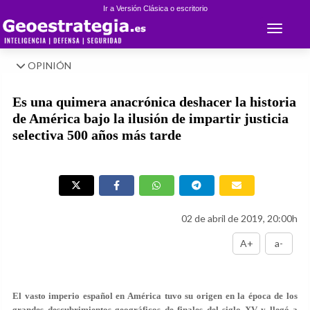
Ir a Versión Clásica o escritorio
Toggle 
OPINIÓN
Es una quimera anacrónica deshacer la historia
de América bajo la ilusión de impartir justicia
selectiva 500 años más tarde
02 de abril de 2019, 20:00h
A+
a-
El vasto imperio español en América tuvo su origen en la época de los
grandes descubrimientos geográficos de finales del siglo XV y llegó a