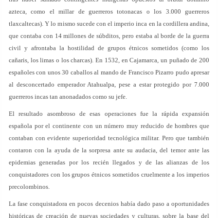
azteca, como el millar de guerreros totonacas o los 3.000 guerreros
tlaxcaltecas). Y lo mismo sucede con el imperio inca en la cordillera andina,
que contaba con 14 millones de súbditos, pero estaba al borde de la guerra
civil y afrontaba la hostilidad de grupos étnicos sometidos (como los
cañaris, los limas o los charcas). En 1532, en Cajamarca, un puñado de 200
españoles con unos 30 caballos al mando de Francisco Pizarro pudo apresar
al desconcertado emperador Atahualpa, pese a estar protegido por 7.000
guerreros incas tan anonadados como su jefe.
El resultado asombroso de esas operaciones fue la rápida expansión
española por el continente con un número muy reducido de hombres que
contaban con evidente superioridad tecnológica militar. Pero que también
contaron con la ayuda de la sorpresa ante su audacia, del temor ante las
epidemias generadas por los recién llegados y de las alianzas de los
conquistadores con los grupos étnicos sometidos cruelmente a los imperios
precolombinos.
La fase conquistadora en pocos decenios había dado paso a oportunidades
históricas de creación de nuevas sociedades y culturas, sobre la base del