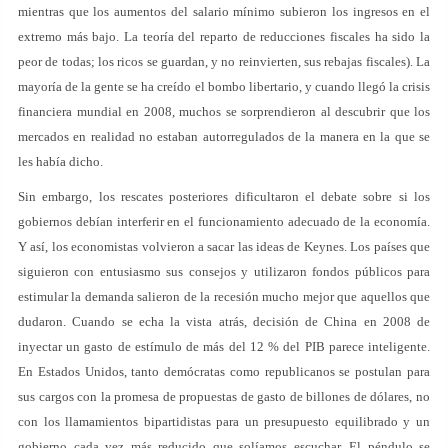
mientras que los aumentos del salario mínimo subieron los ingresos en el
extremo más bajo. La teoría del reparto de reducciones fiscales ha sido la
peor de todas; los ricos se guardan, y no reinvierten, sus rebajas fiscales). La
mayoría de la gente se ha creído el bombo libertario, y cuando llegó la crisis
financiera mundial en 2008, muchos se sorprendieron al descubrir que los
mercados en realidad no estaban autorregulados de la manera en la que se
les había dicho.
Sin embargo, los rescates posteriores dificultaron el debate sobre si los
gobiernos debían interferir en el funcionamiento adecuado de la economía.
Y así, los economistas volvieron a sacar las ideas de Keynes. Los países que
siguieron con entusiasmo sus consejos y utilizaron fondos públicos para
estimular la demanda salieron de la recesión mucho mejor que aquellos que
dudaron. Cuando se echa la vista atrás, decisión de China en 2008 de
inyectar un gasto de estímulo de más del 12 % del PIB parece inteligente.
En Estados Unidos, tanto demócratas como republicanos se postulan para
sus cargos con la promesa de propuestas de gasto de billones de dólares, no
con los llamamientos bipartidistas para un presupuesto equilibrado y un
gobierno cada vez más reducido que solíamos escuchar. El péndulo se