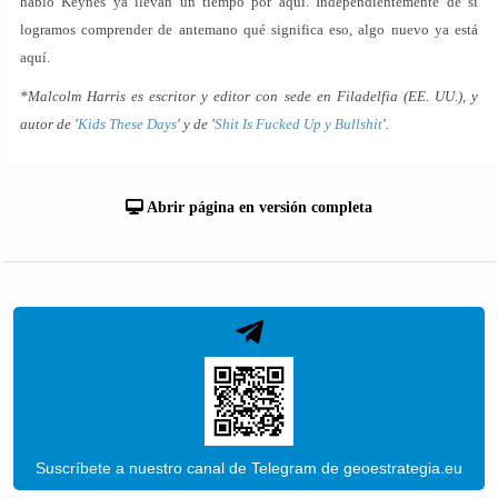
habló Keynes ya llevan un tiempo por aquí. Independientemente de si
logramos comprender de antemano qué significa eso, algo nuevo ya está
aquí.
*Malcolm Harris es escritor y editor con sede en Filadelfia (EE. UU.), y
autor de '
Kids These Days
' y de '
Shit Is Fucked Up y Bullshit
'.
Abrir página en versión completa
Suscríbete a nuestro canal de Telegram de geoestrategia.eu