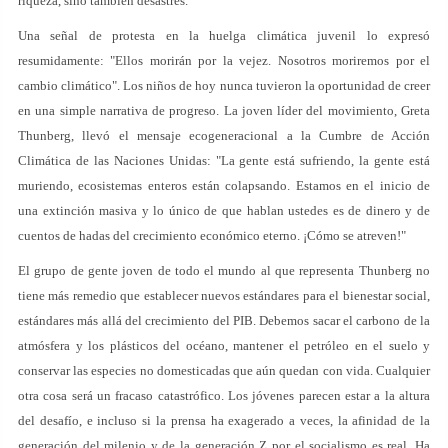
riqueza, sino también desastres.
Una señal de protesta en la huelga climática juvenil lo expresó
resumidamente: "Ellos morirán por la vejez. Nosotros moriremos por el
cambio climático". Los niños de hoy nunca tuvieron la oportunidad de creer
en una simple narrativa de progreso. La joven líder del movimiento, Greta
Thunberg, llevó el mensaje ecogeneracional a la Cumbre de Acción
Climática de las Naciones Unidas: "La gente está sufriendo, la gente está
muriendo, ecosistemas enteros están colapsando. Estamos en el inicio de
una extinción masiva y lo único de que hablan ustedes es de dinero y de
cuentos de hadas del crecimiento económico eterno. ¡Cómo se atreven!"
El grupo de gente joven de todo el mundo al que representa Thunberg no
tiene más remedio que establecer nuevos estándares para el bienestar social,
estándares más allá del crecimiento del PIB. Debemos sacar el carbono de la
atmósfera y los plásticos del océano, mantener el petróleo en el suelo y
conservar las especies no domesticadas que aún quedan con vida. Cualquier
otra cosa será un fracaso catastrófico. Los jóvenes parecen estar a la altura
del desafío, e incluso si la prensa ha exagerado a veces, la afinidad de la
generación del milenio y de la generación Z por el socialismo es real. Ha