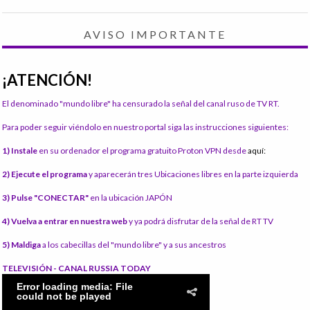
AVISO IMPORTANTE
¡ATENCIÓN!
El denominado "mundo libre" ha censurado la señal del canal ruso de TV RT.
Para poder seguir viéndolo en nuestro portal siga las instrucciones siguientes:
1) Instale
en su ordenador el programa gratuito Proton VPN desde
aquí:
2) Ejecute el programa
y aparecerán tres Ubicaciones libres en la parte izquierda
3) Pulse "CONECTAR"
en la ubicación JAPÓN
4) Vuelva a entrar en nuestra web
y ya podrá disfrutar de la señal de RT TV
5) Maldiga
a los cabecillas del "mundo libre" y a sus ancestros
TELEVISIÓN - CANAL RUSSIA TODAY