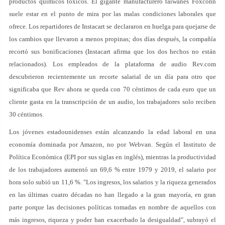
productos químicos tóxicos. El gigante manufacturero taiwanés Foxconn
suele estar en el punto de mira por las malas condiciones laborales que
ofrece. Los repartidores de Instacart se declararon en huelga para quejarse de
los cambios que llevaron a menos propinas; dos días después, la compañía
recortó sus bonificaciones (Instacart afirma que los dos hechos no están
relacionados). Los empleados de la plataforma de audio Rev.com
descubrieron recientemente un recorte salarial de un día para otro que
significaba que Rev ahora se queda con 70 céntimos de cada euro que un
cliente gasta en la transcripción de un audio, los trabajadores solo reciben
30 céntimos.
Los jóvenes estadounidenses están alcanzando la edad laboral en una
economía dominada por Amazon, no por Webvan. Según el Instituto de
Política Económica (EPI por sus siglas en inglés), mientras la productividad
de los trabajadores aumentó un 69,6 % entre 1979 y 2019, el salario por
hora solo subió un 11,6 %. "Los ingresos, los salarios y la riqueza generados
en las últimas cuatro décadas no han llegado a la gran mayoría, en gran
parte porque las decisiones políticas tomadas en nombre de aquellos con
más ingresos, riqueza y poder han exacerbado la desigualdad", subrayó el