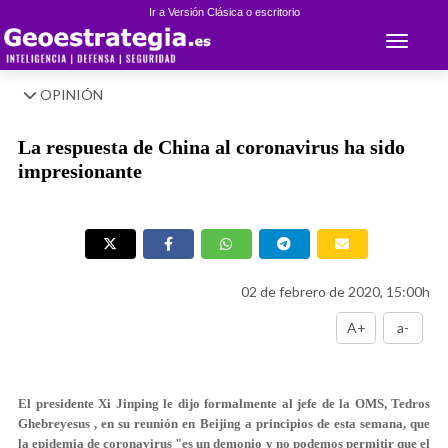
Ir a Versión Clásica o escritorio
Toggle 
OPINIÓN
La respuesta de China al coronavirus ha sido
impresionante
02 de febrero de 2020, 15:00h
A+
a-
El presidente Xi Jinping le dijo formalmente al jefe de la OMS, Tedros
Ghebreyesus , en su reunión en Beijing a principios de esta semana, que
la epidemia de coronavirus "es un demonio y no podemos permitir que el