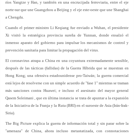
ríos Yangtze y Han, y también en una encrucijada ferroviaria, entre el eje
norte-sur que une Guangzhou a Beijing y el eje este-oeste que une Shanghai
a Chengdu.
Cuando el primer ministro Li Keqiang fue enviado a Wuhan, el presidente
Xi visitó la estratégica provincia sureña de Yunnan, donde ensalzó el
inmenso aparato del gobierno para impulsar los mecanismos de control y
prevención sanitaria para limitar la propagación del virus.
El coronavirus atrapa a China en una coyuntura extremadamente sensible,
después de las tácticas (fallidas) de la Guerra Híbrida que se muestran en
Hong Kong; una ofensiva estadounidense pro-Taiwán; la guerra comercial
está lejos de resolverse con un simple acuerdo de "fase 1" mientras se traman
más sanciones contra Huawei; e incluso el asesinato del mayor general
Qasem Soleimani , que en última instancia se trata de apuntar a la expansión
de la Iniciativa de la Franja y la Ruta (BRI) en el suroeste de Asia (Irán-Irak-
Siria).
The Big Picture explica la guerra de información total y sin parar sobre la
"amenaza" de China, ahora incluso metastatizada, con connotaciones