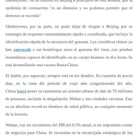
Ghebreyesus , en su reunión en Beijing a principios de esta semana, que la
epidemia de coronavirus "es un demonio y no podemos permitir que el
demonio se esconda".
Ghebreyesus, por su parte, no pudo dejar de elogiar a Beijing por su
estrategia de respuesta extremadamente rápida y coordinada, que incluye la
identificación rápida de la secuencia del genoma. Los científicos chinos ya
han
entregado
a sus homólogos rusos el genoma del virus, con pruebas
instantáneas capaces de identificarlo en un cuerpo humano en dos horas. Se
está desarrollando una vacuna Rusia-China.
El diablo, por supuesto, siempre está en los detalles. En cuestión de pocos
días, en la cima del período de viaje más congestionado del año,
China
logró
poner en cuarentena un entorno urbano de más de 76 millones
de personas, incluida la megalópolis Wuhan y tres ciudades cercanas. Este
es un absoluto record en términos de salud pública, en cualquier momento
de la historia.
Wuhan, con un crecimiento del PIB del 8,5% anual, es un importante centro
de negocios para China. Se encuentra en la encrucijada estratégica de los