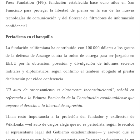
Press Fundation (FPF), fundación establecida hace ocho años en San
Francisco para proteger la libertad de prensa en la era de las nuevas
tecnologías de comunicación y del florecer de filtradores de información
confidencial.
Periodismo en el banquillo
La fundación californiana ha contribuido con 100.000 dólares a los gastos
de la defensa de Assange contra la orden de entrega para ser juzgado en
EEUU por la obtención, posesión y divulgación de informes secretos
militares y diplomáticos, según confirmó el también abogado al prestar
declaración por vídeo conferencia.
"El auto de procesamiento es claramente inconstitucional", señaló en
referencia a la Primera Enmienda de la Constitución estadounidense que
ampara el derecho a la libertad de expresión.
Timm restó importancia a la profesión del fundador y exdirector de
WikiLeaks —el auto de cargos alega que no es periodista, según le recalcó
el representante legal del Gobierno estadounidense— y aseveró que se
acusa a Assange con la ley del espionaje por "ejercer las funciones de un