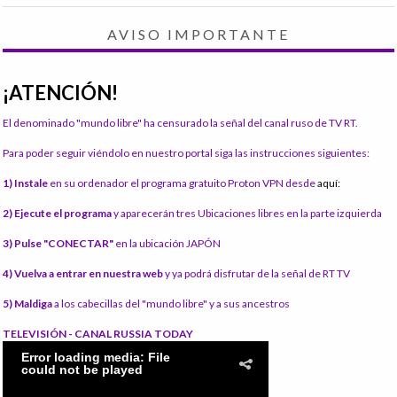
AVISO IMPORTANTE
¡ATENCIÓN!
El denominado "mundo libre" ha censurado la señal del canal ruso de TV RT.
Para poder seguir viéndolo en nuestro portal siga las instrucciones siguientes:
1) Instale
en su ordenador el programa gratuito Proton VPN desde
aquí:
2) Ejecute el programa
y aparecerán tres Ubicaciones libres en la parte izquierda
3) Pulse "CONECTAR"
en la ubicación JAPÓN
4) Vuelva a entrar en nuestra web
y ya podrá disfrutar de la señal de RT TV
5) Maldiga
a los cabecillas del "mundo libre" y a sus ancestros
TELEVISIÓN - CANAL RUSSIA TODAY