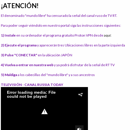
¡ATENCIÓN!
El denominado "mundo libre" ha censurado la señal del canal ruso de TV RT.
Para poder seguir viéndolo en nuestro portal siga las instrucciones siguientes:
1) Instale
en su ordenador el programa gratuito Proton VPN desde
aquí:
2) Ejecute el programa
y aparecerán tres Ubicaciones libres en la parte izquierda
3) Pulse "CONECTAR"
en la ubicación JAPÓN
4) Vuelva a entrar en nuestra web
y ya podrá disfrutar de la señal de RT TV
5) Maldiga
a los cabecillas del "mundo libre" y a sus ancestros
TELEVISIÓN - CANAL RUSSIA TODAY