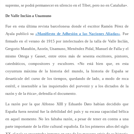
supremo, se podrá permanecer en silencio en el Tíbet, pero no en Cataluña».
De Valle Inclán a Unamuno
Fue en esta última revista barcelonesa donde el escritor Ramón Pérez de
Ayala publicó su
«Manifiesto de Adhesión a las Naciones Aliadas»
. Fue
firmado en el verano de 1915 por intelectuales de la talla de Valle Inclán,
Gregorio Marañón, Azorín, Unamuno, Menéndez Pidal, Manuel de Falla y el
mismo Ortega y Gasset, entre otros más de sesenta escritores, pintores,
catedráticos, compositores y escultores. «No está bien que, en esta
coyuntura máxima de la historia del mundo, la historia de España se
desarticule del curso de los tiempos, quedando de lado, a modo de roca
estéril, e insensible a las inquietudes del porvenir y a los dictados de la
razón y de la ética», defendía el documento.
La razón por la que Alfonso XIII y Eduardo Dato habían decidido que
España fuera neutral fue la debilidad del país y su escasa capacidad bélica
en aquel momento. No les faltaba razón, a pesar de tener en contra a una
parte importante de la élite cultural española. En los primeros años del siglo
XX, el país se encontraba inmerso en una de las mayores crisis de su historia.