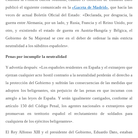
publicó el siguiente comunicado en la
«Gaceta de Madrid»
, que hacía las
veces de actual Boletín Oficial del Estado: «Declarada, por desgracia, la
guerra entre Alemania, por un lado, y Rusia, Francia y el Reino Unido, por
otro, y existiendo el estado de guerra en Austria-Hungría y Bélgica, el
Gobierno de Su Majestad se cree en el deber de ordenar la más estricta
neutralidad a los súbditos españoles».
Penas por incumplir la neutralidad
Y advertía después: «Los españoles residentes en España y el extranjero que
ejerzan cualquier acto hostil contrario a la neutralidad perderán el derecho a
la protección del Gobierno y sufrirán las consecuencias de las medidas que
adopten los beligerantes, sin perjuicio de las penas en que incurran con
arreglo a las leyes de España. Y serán igualmente castigados, conforme al
artículo 150 del Código Penal, los agentes nacionales o extranjeros que
promuevan en territorio español el reclutamiento de soldados para
cualquiera de los ejércitos beligerantes».
El Rey Alfonso XIII y el presidente del Gobierno, Eduardo Dato, estaban