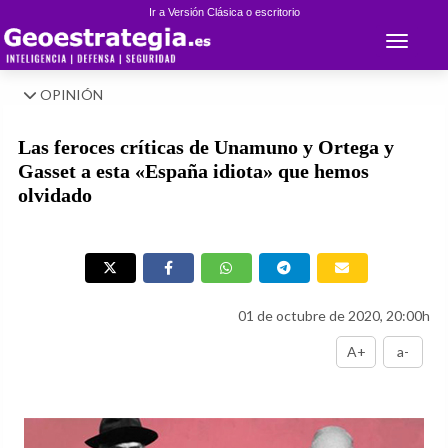
Ir a Versión Clásica o escritorio
Toggle 
OPINIÓN
Las feroces críticas de Unamuno y Ortega y
Gasset a esta «España idiota» que hemos
olvidado
01 de octubre de 2020, 20:00h
A+
a-