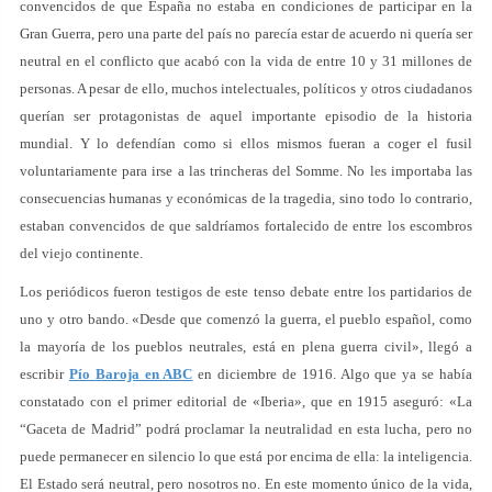
convencidos de que España no estaba en condiciones de participar en la
Gran Guerra, pero una parte del país no parecía estar de acuerdo ni quería ser
neutral en el conflicto que acabó con la vida de entre 10 y 31 millones de
personas. A pesar de ello, muchos intelectuales, políticos y otros ciudadanos
querían ser protagonistas de aquel importante episodio de la historia
mundial. Y lo defendían como si ellos mismos fueran a coger el fusil
voluntariamente para irse a las trincheras del Somme. No les importaba las
consecuencias humanas y económicas de la tragedia, sino todo lo contrario,
estaban convencidos de que saldríamos fortalecido de entre los escombros
del viejo continente.
Los periódicos fueron testigos de este tenso debate entre los partidarios de
uno y otro bando. «Desde que comenzó la guerra, el pueblo español, como
la mayoría de los pueblos neutrales, está en plena guerra civil», llegó a
escribir
Pío Baroja en ABC
en diciembre de 1916. Algo que ya se había
constatado con el primer editorial de «Iberia», que en 1915 aseguró: «La
“Gaceta de Madrid” podrá proclamar la neutralidad en esta lucha, pero no
puede permanecer en silencio lo que está por encima de ella: la inteligencia.
El Estado será neutral, pero nosotros no. En este momento único de la vida,