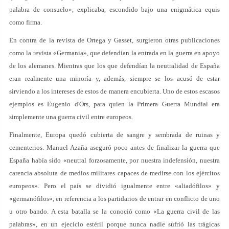
palabra de consuelo», explicaba, escondido bajo una enigmática equis
como firma.
En contra de la revista de Ortega y Gasset, surgieron otras publicaciones
como la revista «Germania», que defendían la entrada en la guerra en apoyo
de los alemanes. Mientras que los que defendían la neutralidad de España
eran realmente una minoría y, además, siempre se los acusó de estar
sirviendo a los intereses de estos de manera encubierta. Uno de estos escasos
ejemplos es Eugenio d'Ors, para quien la Primera Guerra Mundial era
simplemente una guerra civil entre europeos.
Finalmente, Europa quedó cubierta de sangre y sembrada de ruinas y
cementerios. Manuel Azaña aseguró poco antes de finalizar la guerra que
España había sido «neutral forzosamente, por nuestra indefensión, nuestra
carencia absoluta de medios militares capaces de medirse con los ejércitos
europeos». Pero el país se dividió igualmente entre «aliadófilos» y
«germanófilos», en referencia a los partidarios de entrar en conflicto de uno
u otro bando. A esta batalla se la conoció como «La guerra civil de las
palabras», en un ejecicio estéril porque nunca nadie sufrió las trágicas