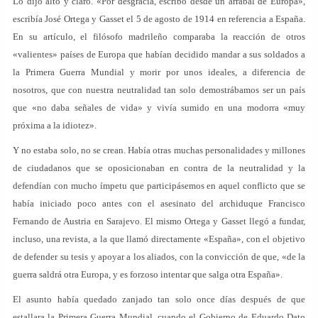
Lo dijo alto y claro. «Por desgracia, escribo desde un arrabal de Europa»,
escribía José Ortega y Gasset el 5 de agosto de 1914 en referencia a España.
En su artículo, el filósofo madrileño comparaba la reacción de otros
«valientes» países de Europa que habían decidido mandar a sus soldados a
la Primera Guerra Mundial y morir por unos ideales, a diferencia de
nosotros, que con nuestra neutralidad tan solo demostrábamos ser un país
que «no daba señales de vida» y vivía sumido en una modorra «muy
próxima a la idiotez».
Y no estaba solo, no se crean. Había otras muchas personalidades y millones
de ciudadanos que se oposicionaban en contra de la neutralidad y la
defendían con mucho ímpetu que participásemos en aquel conflicto que se
había iniciado poco antes con el asesinato del archiduque Francisco
Fernando de Austria en Sarajevo. El mismo Ortega y Gasset llegó a fundar,
incluso, una revista, a la que llamó directamente «España», con el objetivo
de defender su tesis y apoyar a los aliados, con la convicción de que, «de la
guerra saldrá otra Europa, y es forzoso intentar que salga otra España».
El asunto había quedado zanjado tan solo once días después de que
estallara la Primera Guerra Mundial, cuando el Gobierno de Eduardo Dato