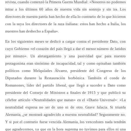
revista, cuando comenzó la Primera Guerra Mundial: «Nosotros no podemos
mirar a los últimos 60 años de nuestra vida sin sonrojo y sin ira. Los
directores de nuestra patria han hecho de ella lo contrario de lo que hicieron
con la suya los directores de la raza italiana: estos han hecho a Italia, los
nuestros han deshecho a España».
En los siguientes meses se dedicó a cargar contra el presidente Dato, con
cuyo Gobierno «el corazón del país llegó a dar el menor número de latidos
por minuto». Un aletargamiento y una pasividad que para nuestro
protagonista eran sinónimo de incapacidad, tal y como opinaban también
políticos como Melquíades Álvarez, presidente del Congreso de los
Diputados durante la Restauración borbónica. También el conde de
Romanones, líder del partido liberal, que llegó a suceder a Dato como
presidente del Consejo de Ministros a finales de 1915 y que publicó su
célebre artículo «Neutralidades que matan» en el «Diario Universal»: «La
neutralidad expresa no ser de uno ni de otro. Grave falacia. Si triunfa
Alemania, ¿se mostrará agradecido a nuestra neutralidad? Seguramente no.
Y si por el contrario fuese vencida Alemania, los vencedores nada tendrán
que agradecernos, ya que en la hora suprema no tuvimos para ellos ni una