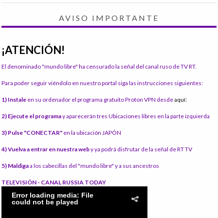
AVISO IMPORTANTE
¡ATENCIÓN!
El denominado "mundo libre" ha censurado la señal del canal ruso de TV RT.
Para poder seguir viéndolo en nuestro portal siga las instrucciones siguientes:
1) Instale
en su ordenador el programa gratuito Proton VPN desde
aquí:
2) Ejecute el programa
y aparecerán tres Ubicaciones libres en la parte izquierda
3) Pulse "CONECTAR"
en la ubicación JAPÓN
4) Vuelva a entrar en nuestra web
y ya podrá disfrutar de la señal de RT TV
5) Maldiga
a los cabecillas del "mundo libre" y a sus ancestros
TELEVISIÓN - CANAL RUSSIA TODAY