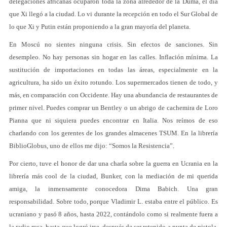
delegaciones africanas ocuparon toda la zona alrededor de la Duma, el día
que Xi llegó a la ciudad. Lo vi durante la recepción en todo el Sur Global de
lo que Xi y Putin están proponiendo a la gran mayoría del planeta.
En Moscú no sientes ninguna crisis. Sin efectos de sanciones. Sin
desempleo. No hay personas sin hogar en las calles. Inflación mínima. La
sustitución de importaciones en todas las áreas, especialmente en la
agricultura, ha sido un éxito rotundo. Los supermercados tienen de todo, y
más, en comparación con Occidente. Hay una abundancia de restaurantes de
primer nivel. Puedes comprar un Bentley o un abrigo de cachemira de Loro
Pianna que ni siquiera puedes encontrar en Italia. Nos reímos de eso
charlando con los gerentes de los grandes almacenes TSUM. En la librería
BiblioGlobus, uno de ellos me dijo: “Somos la Resistencia”.
Por cierto, tuve el honor de dar una charla sobre la guerra en Ucrania en la
librería más cool de la ciudad, Bunker, con la mediación de mi querida
amiga, la inmensamente conocedora Dima Babich. Una gran
responsabilidad. Sobre todo, porque Vladimir L. estaba entre el público. Es
ucraniano y pasó 8 años, hasta 2022, contándolo como si realmente fuera a
la radio rusa, hasta que logró irse, después de ser retenido a punta de pistola,