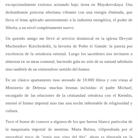
excepcionalmente exitosos actuando bajo tierra en Mayakovskaya. Una
deslumbrante princesa siberiana vibrante con una energía ilimitada, que
lleva el lema aplicado anteriormente a la industria energética, el poder de
Siberia, a un nivel completamente nuevo.
Un querido amigo me llevó al servicio dominical en la iglesia Devyati
Muchenikov Kizicheskikh, la favorita de Pedro el Grande: la pureza por
excelencia de la ortodoxia oriental. Luego los sacerdotes nos invitaron a
almorzar en su mesa comunal, haciendo gala no solo de su natural sabiduría
sino también de un estruendoso sentido del humor.
En un clásico apartamento ruso atestado de 10.000 libros y con vistas al
Ministerio de Defensa -muchas bromas incluidas- el padre Michael,
encargado de las relaciones de la cristiandad ortodoxa con el Kremlin,
entonó el himno imperial ruso tras una noche imborrable de religiosidad y
cultura.
Tuve el honor de conocer a algunos de los que fueron blanco particular de
la maquinaria imperial de mentiras. Maria Butina, vilipendiada por el
proverbial truco de "espía que vino del frío", ahora es diputada en la