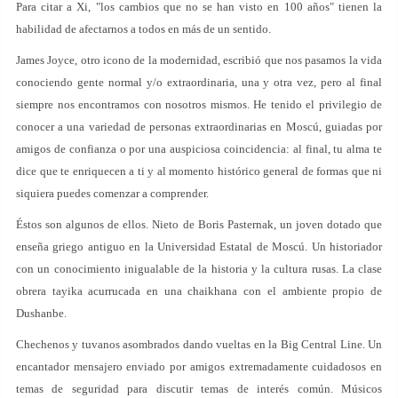
Para citar a Xi, "los cambios que no se han visto en 100 años" tienen la
habilidad de afectarnos a todos en más de un sentido.
James Joyce, otro icono de la modernidad, escribió que nos pasamos la vida
conociendo gente normal y/o extraordinaria, una y otra vez, pero al final
siempre nos encontramos con nosotros mismos. He tenido el privilegio de
conocer a una variedad de personas extraordinarias en Moscú, guiadas por
amigos de confianza o por una auspiciosa coincidencia: al final, tu alma te
dice que te enriquecen a ti y al momento histórico general de formas que ni
siquiera puedes comenzar a comprender.
Éstos son algunos de ellos. Nieto de Boris Pasternak, un joven dotado que
enseña griego antiguo en la Universidad Estatal de Moscú. Un historiador
con un conocimiento inigualable de la historia y la cultura rusas. La clase
obrera tayika acurrucada en una chaikhana con el ambiente propio de
Dushanbe.
Chechenos y tuvanos asombrados dando vueltas en la Big Central Line. Un
encantador mensajero enviado por amigos extremadamente cuidadosos en
temas de seguridad para discutir temas de interés común. Músicos