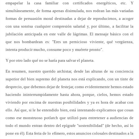
empapelar la casa familiar con certificados energéticos, etc. Y
simultáneamente, de forma apenas disimulada, nos rodean las más variadas
formas de persuasión moral destinadas a dejar de reproducirnos, a acoger
con una sonrisa cualquier compresión salarial y, por último, a facilitar la
jubilación anticipada en este valle de lágrimas. El mensaje básico con el
que nos bombardean es: "Eres un pernicioso viviente, qué vergüenza,
intenta producir mucho, consume poco y muérete pronto".
Y por otro lado qué no se haría para salvar el planeta.
En resumen, nuestro querido archistar, desde las alturas de su conciencia
superior del bien supremo del planeta nos está explicando, con un tinte de
desprecio, que debemos dejar de festejar, como evidentemente hemos estado
haciendo ininterrumpidamente hasta ahora, porque, cielos, hemos estado
viviendo por encima de nuestras posibilidades y ya es hora de acabar con
ello. Así que, si le he entendido bien, está intentando explicarnos que cosas
como ese monstruoso potlatch que utilizó para entretener a audiencias de
todo el mundo entran dentro del epígrafe "sostenibilidad" (de hecho, así lo
pone en él). Esta feria de lo efímero, estos anuncios colosales destinados a la