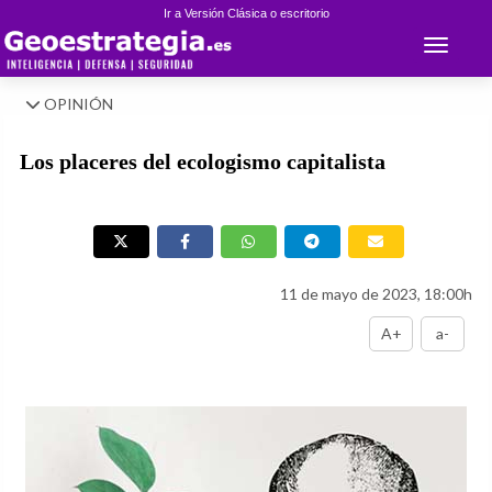
Ir a Versión Clásica o escritorio
Toggle 
OPINIÓN
Los placeres del ecologismo capitalista
11 de mayo de 2023, 18:00h
A+
a-