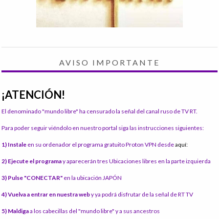
AVISO IMPORTANTE
¡ATENCIÓN!
El denominado "mundo libre" ha censurado la señal del canal ruso de TV RT.
Para poder seguir viéndolo en nuestro portal siga las instrucciones siguientes:
1) Instale
en su ordenador el programa gratuito Proton VPN desde
aquí:
2) Ejecute el programa
y aparecerán tres Ubicaciones libres en la parte izquierda
3) Pulse "CONECTAR"
en la ubicación JAPÓN
4) Vuelva a entrar en nuestra web
y ya podrá disfrutar de la señal de RT TV
5) Maldiga
a los cabecillas del "mundo libre" y a sus ancestros