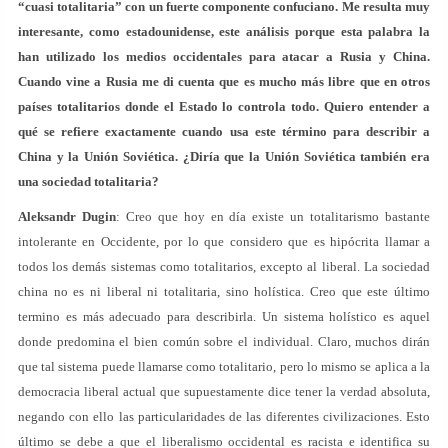
“cuasi totalitaria” con un fuerte componente confuciano. Me resulta muy
interesante, como estadounidense, este análisis porque esta palabra la
han utilizado los medios occidentales para atacar a Rusia y China.
Cuando vine a Rusia me di cuenta que es mucho más libre que en otros
países totalitarios donde el Estado lo controla todo. Quiero entender a
qué se refiere exactamente cuando usa este término para describir a
China y la Unión Soviética. ¿Diría que la Unión Soviética también era
una sociedad totalitaria?
Aleksandr Dugin
: Creo que hoy en día existe un totalitarismo bastante
intolerante en Occidente, por lo que considero que es hipócrita llamar a
todos los demás sistemas como totalitarios, excepto al liberal. La sociedad
china no es ni liberal ni totalitaria, sino holística. Creo que este último
termino es más adecuado para describirla. Un sistema holístico es aquel
donde predomina el bien común sobre el individual. Claro, muchos dirán
que tal sistema puede llamarse como totalitario, pero lo mismo se aplica a la
democracia liberal actual que supuestamente dice tener la verdad absoluta,
negando con ello las particularidades de las diferentes civilizaciones. Esto
último se debe a que el liberalismo occidental es racista e identifica su