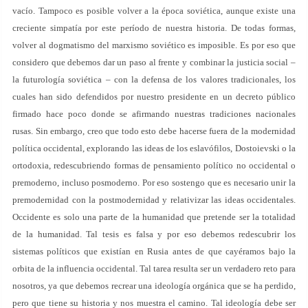
vacío. Tampoco es posible volver a la época soviética, aunque existe una
creciente simpatía por este período de nuestra historia. De todas formas,
volver al dogmatismo del marxismo soviético es imposible. Es por eso que
considero que debemos dar un paso al frente y combinar la justicia social –
la futurología soviética – con la defensa de los valores tradicionales, los
cuales han sido defendidos por nuestro presidente en un decreto público
firmado hace poco donde se afirmando nuestras tradiciones nacionales
rusas. Sin embargo, creo que todo esto debe hacerse fuera de la modernidad
política occidental, explorando las ideas de los eslavófilos, Dostoievski o la
ortodoxia, redescubriendo formas de pensamiento político no occidental o
premoderno, incluso posmoderno. Por eso sostengo que es necesario unir la
premodernidad con la postmodernidad y relativizar las ideas occidentales.
Occidente es solo una parte de la humanidad que pretende ser la totalidad
de la humanidad. Tal tesis es falsa y por eso debemos redescubrir los
sistemas políticos que existían en Rusia antes de que cayéramos bajo la
orbita de la influencia occidental. Tal tarea resulta ser un verdadero reto para
nosotros, ya que debemos recrear una ideología orgánica que se ha perdido,
pero que tiene su historia y nos muestra el camino. Tal ideología debe ser