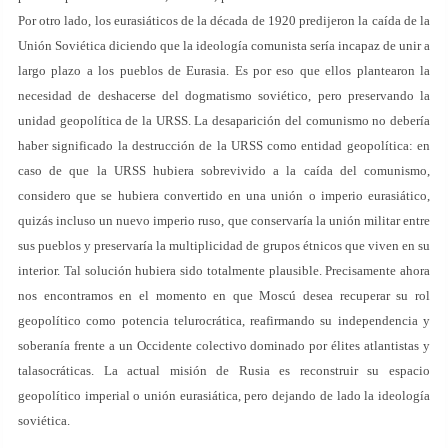
Por otro lado, los eurasiáticos de la década de 1920 predijeron la caída de la
Unión Soviética diciendo que la ideología comunista sería incapaz de unir a
largo plazo a los pueblos de Eurasia. Es por eso que ellos plantearon la
necesidad de deshacerse del dogmatismo soviético, pero preservando la
unidad geopolítica de la URSS. La desaparición del comunismo no debería
haber significado la destrucción de la URSS como entidad geopolítica: en
caso de que la URSS hubiera sobrevivido a la caída del comunismo,
considero que se hubiera convertido en una unión o imperio eurasiático,
quizás incluso un nuevo imperio ruso, que conservaría la unión militar entre
sus pueblos y preservaría la multiplicidad de grupos étnicos que viven en su
interior. Tal solución hubiera sido totalmente plausible. Precisamente ahora
nos encontramos en el momento en que Moscú desea recuperar su rol
geopolítico como potencia telurocrática, reafirmando su independencia y
soberanía frente a un Occidente colectivo dominado por élites atlantistas y
talasocráticas. La actual misión de Rusia es reconstruir su espacio
geopolítico imperial o unión eurasiática, pero dejando de lado la ideología
soviética.