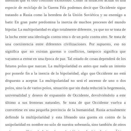
mientras que el otro continúo existiendo. Como la situación actual es una
especie de reciclaje de la Guerra Fría podemos decir que Occidente sigue
tratando a Rusia como la heredera de la Unión Soviética y su enemigo a
batir. En gran parte predomina la inercia de muchos procesos del mundo
bipolar. La multipolaridad es algo totalmente diferente, ya que no se trata de
la lucha entre una ideología contra otra o de un polo contra otro. Se trata de
una coexistencia entre diferentes civilizaciones. Por supuesto, eso no
significa que no existan guerras o conflictos, tampoco significa que
vayamos a entrar en una época de paz. Tal estado de cosas dependerá de los
futuros polos que nazcan. La multipolaridad es antes que nada un intento
por ponerle fin a la inercia de la bipolaridad, algo que Occidente no está
dispuesto a aceptar. La multipolaridad no será el ascenso de uno o dos
polos, sino la de varios polos, situación que sin duda reducirá la hegemonía,
universalidad y deseos de expansión de Occidente, devolviéndolo a este
último a sus fronteras naturales. Se trata de que Occidente vuelva a
convertirse en una pequeña provincia de la humanidad. Rusia actualmente
defiende la multipolaridad y esta librando una guerra en contra de la
unipolaridad en nombre no solo de nuestra soberanía, sino también de otros