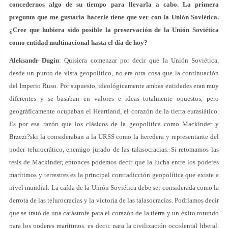
concedernos algo de su tiempo para llevarla a cabo. La primera
pregunta que me gustaría hacerle tiene que ver con la Unión Soviética.
¿Cree que hubiera sido posible la preservación de la Unión Soviética
como entidad multinacional hasta el día de hoy?
Aleksandr Dugin
: Quisiera comenzar por decir que la Unión Soviética,
desde un punto de vista geopolítico, no era otra cosa que la continuación
del Imperio Ruso. Por supuesto, ideológicamente ambas entidades eran muy
diferentes y se basaban en valores e ideas totalmente opuestos, pero
geográficamente ocupaban el Heartland, el corazón de la tierra eurasiático.
Es por esa razón que los clásicos de la geopolítica como Mackinder y
Brzezi?ski la consideraban a la URSS como la heredera y representante del
poder telurocrático, enemigo jurado de las talasocracias. Si retomamos las
tesis de Mackinder, entonces podemos decir que la lucha entre los poderes
marítimos y terrestres es la principal contradicción geopolítica que existe a
nivel mundial. La caída de la Unión Soviética debe ser considerada como la
derrota de las telurocracias y la victoria de las talasocracias. Podríamos decir
que se trató de una catástrofe para el corazón de la tierra y un éxito rotundo
para los poderes marítimos, es decir, para la civilización occidental liberal.