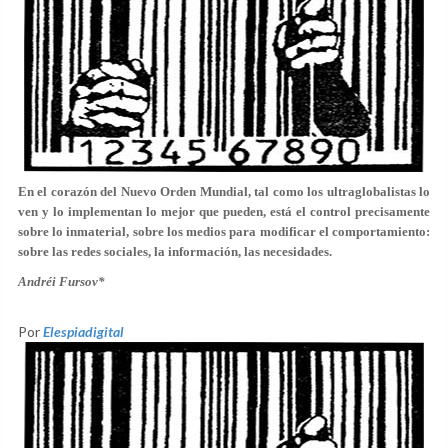
En el corazón del Nuevo Orden Mundial, tal como los ultraglobalistas lo
ven y lo implementan lo mejor que pueden, está el control precisamente
sobre lo inmaterial, sobre los medios para modificar el comportamiento:
sobre las redes sociales, la información, las necesidades.
Andréi Fursov*
Por
Elespiadigital