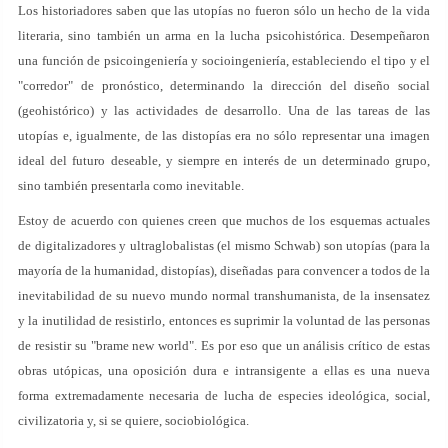
Los historiadores saben que las utopías no fueron sólo un hecho de la vida
literaria, sino también un arma en la lucha psicohistórica. Desempeñaron
una función de psicoingeniería y socioingeniería, estableciendo el tipo y el
"corredor" de pronóstico, determinando la dirección del diseño social
(geohistórico) y las actividades de desarrollo. Una de las tareas de las
utopías e, igualmente, de las distopías era no sólo representar una imagen
ideal del futuro deseable, y siempre en interés de un determinado grupo,
sino también presentarla como inevitable.
Estoy de acuerdo con quienes creen que muchos de los esquemas actuales
de digitalizadores y ultraglobalistas (el mismo Schwab) son utopías (para la
mayoría de la humanidad, distopías), diseñadas para convencer a todos de la
inevitabilidad de su nuevo mundo normal transhumanista, de la insensatez
y la inutilidad de resistirlo, entonces es suprimir la voluntad de las personas
de resistir su "brame new world". Es por eso que un análisis crítico de estas
obras utópicas, una oposición dura e intransigente a ellas es una nueva
forma extremadamente necesaria de lucha de especies ideológica, social,
civilizatoria y, si se quiere, sociobiológica.