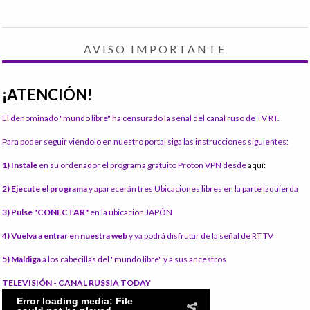
AVISO IMPORTANTE
¡ATENCIÓN!
El denominado "mundo libre" ha censurado la señal del canal ruso de TV RT.
Para poder seguir viéndolo en nuestro portal siga las instrucciones siguientes:
1) Instale
en su ordenador el programa gratuito Proton VPN desde
aquí:
2) Ejecute el programa
y aparecerán tres Ubicaciones libres en la parte izquierda
3) Pulse "CONECTAR"
en la ubicación JAPÓN
4) Vuelva a entrar en nuestra web
y ya podrá disfrutar de la señal de RT TV
5) Maldiga
a los cabecillas del "mundo libre" y a sus ancestros
TELEVISIÓN - CANAL RUSSIA TODAY