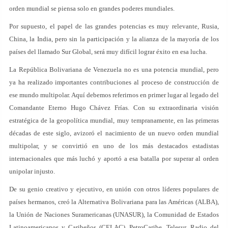
orden mundial se piensa solo en grandes poderes mundiales.
Por supuesto, el papel de las grandes potencias es muy relevante, Rusia,
China, la India, pero sin la participación y la alianza de la mayoría de los
países del llamado Sur Global, será muy difícil lograr éxito en esa lucha.
La República Bolivariana de Venezuela no es una potencia mundial, pero
ya ha realizado importantes contribuciones al proceso de construcción de
ese mundo multipolar. Aquí debemos referirnos en primer lugar al legado del
Comandante Eterno Hugo Chávez Frías. Con su extraordinaria visión
estratégica de la geopolítica mundial, muy tempranamente, en las primeras
décadas de este siglo, avizoró el nacimiento de un nuevo orden mundial
multipolar, y se convirtió en uno de los más destacados estadistas
internacionales que más luchó y aportó a esa batalla por superar al orden
unipolar injusto.
De su genio creativo y ejecutivo, en unión con otros líderes populares de
países hermanos, creó la Alternativa Bolivariana para las Américas (ALBA),
la Unión de Naciones Suramericanas (UNASUR), la Comunidad de Estados
Latinoamericanos y Caribeños (CELAC), PetroCaribe, Telesur, Radio del