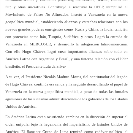
Sur, y otras iniciativas. Contribuyó a reactivar la OPEP, reimpulsó el
Movimiento de Países No Alineados. Insertó a Venezuela en la nueva
geopolítica mundial, estableciendo alianzas y estrechas relaciones con los
nuevos grandes poderes emergentes como Rusia y China, la India, también
con potencias como Irán, Turquía, Sudáfrica, y otros. Logró la entrada de
Venezuela en MERCOSUR, y desarrolló la integración latinoamericana.
Con ello Hugo Chávez logró crear importantes alianzas sobre todo en
América Latina con Argentina y Brasil, y una fraterna relación con el líder
brasileño, el Presidente Lula da Silva-
A su vez, el Presidente Nicolás Maduro Moros, fiel continuador del legado
de Hugo Chávez, continúa esa senda y ha seguido desarrollando el papel de
Venezuela en la nueva geopolítica mundial, a pesar de todas las brutales
agresiones de las sucesivas administraciones de los gobiernos de los Estados
Unidos de América.
En América Latina están ocurriendo cambios en la dirección de superar el
orden unipolar bajo la hegemonía del imperialismo de Estados Unidos de
América. El flamante Grupo de Lima terminó como cadáver político, el