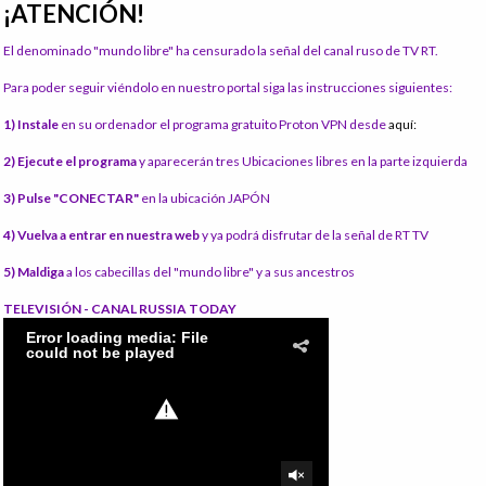
¡ATENCIÓN!
El denominado "mundo libre" ha censurado la señal del canal ruso de TV RT.
Para poder seguir viéndolo en nuestro portal siga las instrucciones siguientes:
1) Instale
en su ordenador el programa gratuito Proton VPN desde
aquí:
2) Ejecute el programa
y aparecerán tres Ubicaciones libres en la parte izquierda
3) Pulse "CONECTAR"
en la ubicación JAPÓN
4) Vuelva a entrar en nuestra web
y ya podrá disfrutar de la señal de RT TV
5) Maldiga
a los cabecillas del "mundo libre" y a sus ancestros
TELEVISIÓN - CANAL RUSSIA TODAY