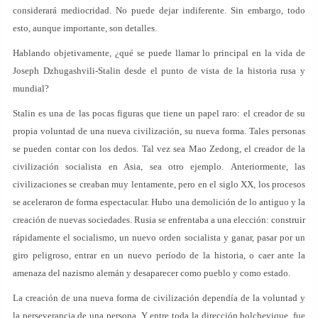
considerará mediocridad. No puede dejar indiferente. Sin embargo, todo
esto, aunque importante, son detalles.
Hablando objetivamente, ¿qué se puede llamar lo principal en la vida de
Joseph Dzhugashvili-Stalin desde el punto de vista de la historia rusa y
mundial?
Stalin es una de las pocas figuras que tiene un papel raro: el creador de su
propia voluntad de una nueva civilización, su nueva forma. Tales personas
se pueden contar con los dedos. Tal vez sea Mao Zedong, el creador de la
civilización socialista en Asia, sea otro ejemplo. Anteriormente, las
civilizaciones se creaban muy lentamente, pero en el siglo XX, los procesos
se aceleraron de forma espectacular. Hubo una demolición de lo antiguo y la
creación de nuevas sociedades. Rusia se enfrentaba a una elección: construir
rápidamente el socialismo, un nuevo orden socialista y ganar, pasar por un
giro peligroso, entrar en un nuevo período de la historia, o caer ante la
amenaza del nazismo alemán y desaparecer como pueblo y como estado.
La creación de una nueva forma de civilización dependía de la voluntad y
la perseverancia de una persona. Y entre toda la dirección bolchevique, fue