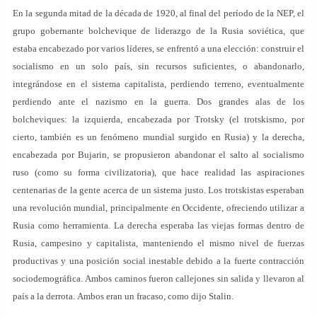
En la segunda mitad de la década de 1920, al final del período de la NEP, el
grupo gobernante bolchevique de liderazgo de la Rusia soviética, que
estaba encabezado por varios líderes, se enfrentó a una elección: construir el
socialismo en un solo país, sin recursos suficientes, o abandonarlo,
integrándose en el sistema capitalista, perdiendo terreno, eventualmente
perdiendo ante el nazismo en la guerra. Dos grandes alas de los
bolcheviques: la izquierda, encabezada por Trotsky (el trotskismo, por
cierto, también es un fenómeno mundial surgido en Rusia) y la derecha,
encabezada por Bujarin, se propusieron abandonar el salto al socialismo
ruso (como su forma civilizatoria), que hace realidad las aspiraciones
centenarias de la gente acerca de un sistema justo. Los trotskistas esperaban
una revolución mundial, principalmente en Occidente, ofreciendo utilizar a
Rusia como herramienta. La derecha esperaba las viejas formas dentro de
Rusia, campesino y capitalista, manteniendo el mismo nivel de fuerzas
productivas y una posición social inestable debido a la fuerte contracción
sociodemográfica. Ambos caminos fueron callejones sin salida y llevaron al
país a la derrota. Ambos eran un fracaso, como dijo Stalin.