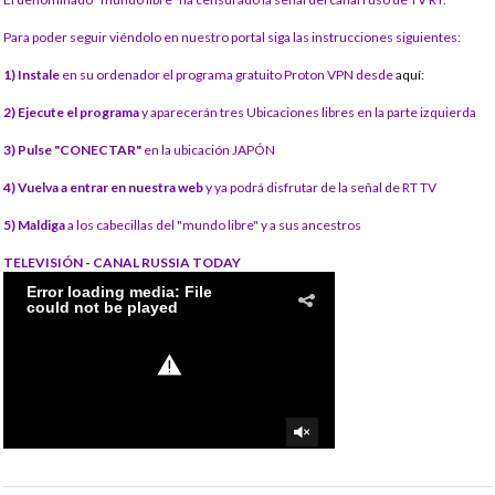
Para poder seguir viéndolo en nuestro portal siga las instrucciones siguientes:
1) Instale
en su ordenador el programa gratuito Proton VPN desde
aquí:
2) Ejecute el programa
y aparecerán tres Ubicaciones libres en la parte izquierda
3) Pulse "CONECTAR"
en la ubicación JAPÓN
4) Vuelva a entrar en nuestra web
y ya podrá disfrutar de la señal de RT TV
5) Maldiga
a los cabecillas del "mundo libre" y a sus ancestros
TELEVISIÓN - CANAL RUSSIA TODAY