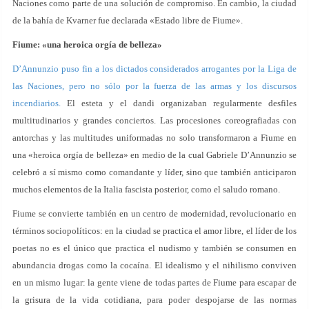
Naciones como parte de una solución de compromiso. En cambio, la ciudad
de la bahía de Kvarner fue declarada «Estado libre de Fiume».
Fiume: «una heroica orgía de belleza»
D’Annunzio puso fin a los dictados considerados arrogantes por la Liga de
las Naciones, pero no sólo por la fuerza de las armas y los discursos
incendiarios.
El esteta y el dandi organizaban regularmente desfiles
multitudinarios y grandes conciertos. Las procesiones coreografiadas con
antorchas y las multitudes uniformadas no solo transformaron a Fiume en
una «heroica orgía de belleza» en medio de la cual Gabriele D’Annunzio se
celebró a sí mismo como comandante y líder, sino que también anticiparon
muchos elementos de la Italia fascista posterior, como el saludo romano.
Fiume se convierte también en un centro de modernidad, revolucionario en
términos sociopolíticos: en la ciudad se practica el amor libre, el líder de los
poetas no es el único que practica el nudismo y también se consumen en
abundancia drogas como la cocaína. El idealismo y el nihilismo conviven
en un mismo lugar: la gente viene de todas partes de Fiume para escapar de
la grisura de la vida cotidiana, para poder despojarse de las normas