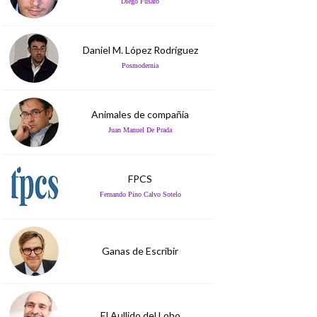
Diego Fusaro
Daniel M. López Rodríguez
Posmodernia
Animales de compañía
Juan Manuel De Prada
FPCS
Fernando Pino Calvo Sotelo
Ganas de Escribir
El Aullido del Lobo