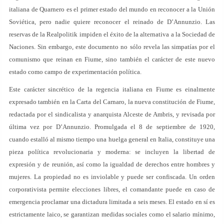
italiana de Quarnero es el primer estado del mundo en reconocer a la Unión
Soviética, pero nadie quiere reconocer el reinado de D’Annunzio. Las
reservas de la Realpolitik impiden el éxito de la alternativa a la Sociedad de
Naciones. Sin embargo, este documento no sólo revela las simpatías por el
comunismo que reinan en Fiume, sino también el carácter de este nuevo
estado como campo de experimentación política.
Este carácter sincrético de la regencia italiana en Fiume es einalmente
expresado también en la Carta del Carnaro, la nueva constitución de Fiume,
redactada por el sindicalista y anarquista Alceste de Ambris, y revisada por
última vez por D’Annunzio. Promulgada el 8 de septiembre de 1920,
cuando estalló al mismo tiempo una huelga general en Italia, constituye una
pieza política revolucionaria y moderna: se incluyen la libertad de
expresión y de reunión, así como la igualdad de derechos entre hombres y
mujeres. La propiedad no es inviolable y puede ser confiscada. Un orden
corporativista permite elecciones libres, el comandante puede en caso de
emergencia proclamar una dictadura limitada a seis meses. El estado en sí es
estrictamente laico, se garantizan medidas sociales como el salario mínimo,