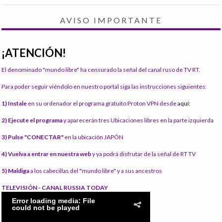
AVISO IMPORTANTE
¡ATENCIÓN!
El denominado "mundo libre" ha censurado la señal del canal ruso de TV RT.
Para poder seguir viéndolo en nuestro portal siga las instrucciones siguientes:
1) Instale
en su ordenador el programa gratuito Proton VPN desde
aquí:
2) Ejecute el programa
y aparecerán tres Ubicaciones libres en la parte izquierda
3) Pulse "CONECTAR"
en la ubicación JAPÓN
4) Vuelva a entrar en nuestra web
y ya podrá disfrutar de la señal de RT TV
5) Maldiga
a los cabecillas del "mundo libre" y a sus ancestros
TELEVISIÓN - CANAL RUSSIA TODAY