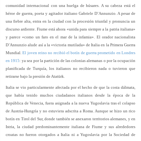
comunidad internacional con una huelga de húsares. A su cabeza está el
héroe de guerra, poeta y agitador italiano Gabriele D’Annunzio. A pesar de
una fiebre alta, entra en la ciudad con la procesión triunfal y pronuncia un
discurso ardiente. Fiume está ahora «unida para siempre a la patria italiana»
y parece «como un faro en el mar de la infamia». El orador nacionalista
D’Annunzio alude así a la «victoria mutilada» de Italia en la Primera Guerra
Mundial.
El joven reino no recibió el botín de guerra prometido en Londres
en 1915
: ya sea por la partición de las colonias alemanas o por la ocupación
planificada de Turquía, los italianos no recibieron nada o tuvieron que
retirarse bajo la presión de Atatürk.
Italia se vio particularmente afectada por el hecho de que la costa dálmata,
que había tenido muchos ciudadanos italianos desde la época de la
República de Venecia, fuera asignada a la nueva Yugoslavia tras el colapso
de Austria-Hungría y no estuviera adscrita a Roma. Aunque se hizo un rico
botín en Tirol del Sur, donde también se anexaron territorios alemanes, y en
Istria, la ciudad predominantemente italiana de Fiume y sus alrededores
croatas no fueron otorgados a Italia ni a Yugoslavia por la Sociedad de