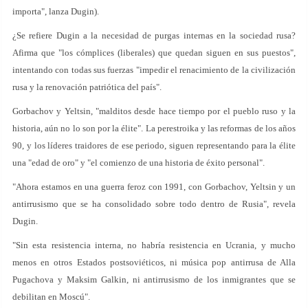
importa", lanza Dugin).
¿Se refiere Dugin a la necesidad de purgas internas en la sociedad rusa?
Afirma que "los cómplices (liberales) que quedan siguen en sus puestos",
intentando con todas sus fuerzas "impedir el renacimiento de la civilización
rusa y la renovación patriótica del país".
Gorbachov y Yeltsin, "malditos desde hace tiempo por el pueblo ruso y la
historia, aún no lo son por la élite". La perestroika y las reformas de los años
90, y los líderes traidores de ese periodo, siguen representando para la élite
una "edad de oro" y "el comienzo de una historia de éxito personal".
"Ahora estamos en una guerra feroz con 1991, con Gorbachov, Yeltsin y un
antirrusismo que se ha consolidado sobre todo dentro de Rusia", revela
Dugin.
"Sin esta resistencia interna, no habría resistencia en Ucrania, y mucho
menos en otros Estados postsoviéticos, ni música pop antirrusa de Alla
Pugachova y Maksim Galkin, ni antirrusismo de los inmigrantes que se
debilitan en Moscú".