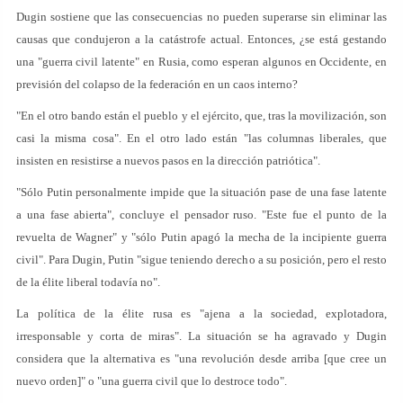
Dugin sostiene que las consecuencias no pueden superarse sin eliminar las
causas que condujeron a la catástrofe actual. Entonces, ¿se está gestando
una "guerra civil latente" en Rusia, como esperan algunos en Occidente, en
previsión del colapso de la federación en un caos interno?
"En el otro bando están el pueblo y el ejército, que, tras la movilización, son
casi la misma cosa". En el otro lado están "las columnas liberales, que
insisten en resistirse a nuevos pasos en la dirección patriótica".
"Sólo Putin personalmente impide que la situación pase de una fase latente
a una fase abierta", concluye el pensador ruso. "Este fue el punto de la
revuelta de Wagner" y "sólo Putin apagó la mecha de la incipiente guerra
civil". Para Dugin, Putin "sigue teniendo derecho a su posición, pero el resto
de la élite liberal todavía no".
La política de la élite rusa es "ajena a la sociedad, explotadora,
irresponsable y corta de miras". La situación se ha agravado y Dugin
considera que la alternativa es "una revolución desde arriba [que cree un
nuevo orden]" o "una guerra civil que lo destroce todo".