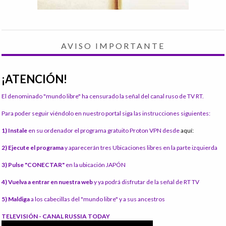
AVISO IMPORTANTE
¡ATENCIÓN!
El denominado "mundo libre" ha censurado la señal del canal ruso de TV RT.
Para poder seguir viéndolo en nuestro portal siga las instrucciones siguientes:
1) Instale
en su ordenador el programa gratuito Proton VPN desde
aquí:
2) Ejecute el programa
y aparecerán tres Ubicaciones libres en la parte izquierda
3) Pulse "CONECTAR"
en la ubicación JAPÓN
4) Vuelva a entrar en nuestra web
y ya podrá disfrutar de la señal de RT TV
5) Maldiga
a los cabecillas del "mundo libre" y a sus ancestros
TELEVISIÓN - CANAL RUSSIA TODAY