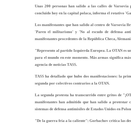
Unas 200 personas han salido a las calles de Varsovia
concluido hoy en la capital polaca, informa el rotativo '
Los manifestantes que han salido al centro de Varsovia ll
'Paren el militarismo' y 'No al escudo de defensa anti
manifestantes procedentes de la República Checa, Alemania
"Represento al partido Izquierda Europea. La OTAN es un
para el mundo en este momento. Más armas significa más r
agencia de noticias TASS.
TASS ha detallado que hubo dos manifestaciones: la prime
segunda por colectivos contrarios a la OTAN.
La segunda protesta ha transcurrido entre gritos de "¡
manifestantes han admitido que han salido a protestar co
sistemas de defensa antimisiles de Estados Unidos en Poloni
"De la guerra fría a la caliente": Gorbachov critica las d