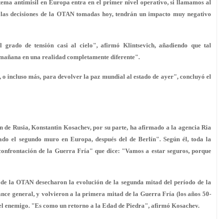
istema antimisil en Europa entra en el primer nivel operativo, si llamamos al
, "las decisiones de la OTAN tomadas hoy, tendrán un impacto muy negativo
rado de tensión casi al cielo", afirmó Klintsevich, añadiendo que tal
mañana en una realidad completamente diferente".
o incluso más, para devolver la paz mundial al estado de ayer", concluyó el
n de Rusia, Konstantin Kosachev, por su parte, ha afirmado a la agencia Ria
do el segundo muro en Europa, después del de Berlín". Según él, toda la
a confrontación de la Guerra Fría" que dice: "Vamos a estar seguros, porque
 de la OTAN desecharon la evolución de la segunda mitad del período de la
nce general, y volvieron a la primera mitad de la Guerra Fría (los años 50-
 el enemigo. "Es como un retorno a la Edad de Piedra", afirmó Kosachev.