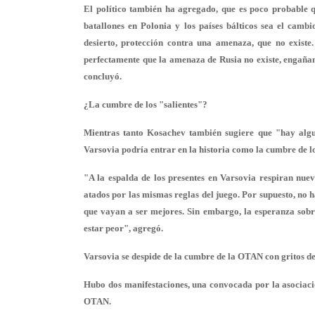
El político también ha agregado, que es poco probable 
batallones en Polonia y los países bálticos sea el camb
desierto, protección contra una amenaza, que no existe. 
perfectamente que la amenaza de Rusia no existe, engaña
concluyó.
¿La cumbre de los "salientes"?
Mientras tanto Kosachev también sugiere que "hay algu
Varsovia podría entrar en la historia como la cumbre de los
"A la espalda de los presentes en Varsovia respiran nue
atados por las mismas reglas del juego. Por supuesto, no 
que vayan a ser mejores. Sin embargo, la esperanza sobre
estar peor", agregó.
Varsovia se despide de la cumbre de la OTAN con gritos d
Hubo dos manifestaciones, una convocada por la asociació
OTAN.