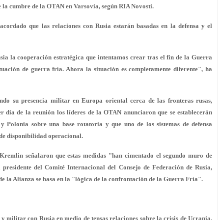
e la cumbre de la OTAN en Varsovia, según RIA Novosti.
 acordado que las relaciones con Rusia estarán basadas en la defensa y el
ia la cooperación estratégica que intentamos crear tras el fin de la Guerra
tuación de guerra fría. Ahora la situación es completamente diferente", ha
ndo su presencia militar en Europa oriental cerca de las fronteras rusas,
er día de la reunión los líderes de la OTAN anunciaron que se establecerán
s y Polonia sobre una base rotatoria y que uno de los sistemas de defensa
 de disponibilidad operacional.
 Kremlin señalaron que estas medidas "han cimentado el segundo muro de
l presidente del Comité Internacional del Consejo de Federación de Rusia,
e la Alianza se basa en la "lógica de la confrontación de la Guerra Fría".
y militar con Rusia en medio de tensas relaciones sobre la crisis de Ucrania,