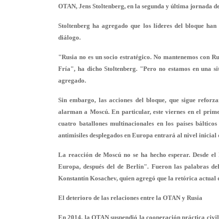
OTAN, Jens Stoltenberg, en la segunda y última jornada d
Stoltenberg ha agregado que los líderes del bloque han
diálogo.
"Rusia no es un socio estratégico. No mantenemos con Rus
Fría", ha dicho Stoltenberg. "Pero no estamos en una si
agregado.
Sin embargo, las acciones del bloque, que sigue reforza
alarman a Moscú. En particular, este viernes en el prim
cuatro batallones multinacionales en los países báltico
antimisiles desplegados en Europa entrará al nivel inicial
La reacción de Moscú no se ha hecho esperar. Desde el
Europa, después del de Berlín". Fueron las palabras de
Konstantín Kosachev, quien agregó que la retórica actual d
El deterioro de las relaciones entre la OTAN y Rusia
En 2014, la OTAN suspendió la cooperación práctica civil 