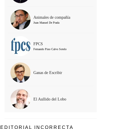
Animales de compañía
Juan Manuel De Prada
FPCS
Fernando Pino Calvo Sotelo
Ganas de Escribir
El Aullido del Lobo
EDITORIAL INCORRECTA