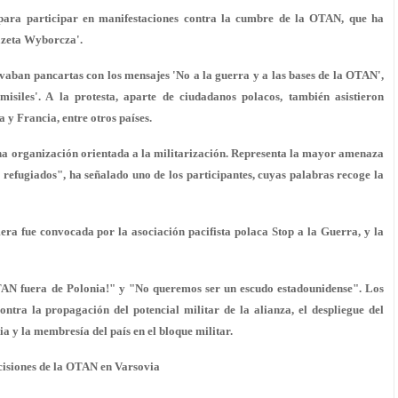
 para participar en manifestaciones contra la cumbre de la OTAN, que ha
Gazeta Wyborcza'.
evaban pancartas con los mensajes 'No a la guerra y a las bases de la OTAN',
misiles'. A la protesta, aparte de ciudadanos polacos, también asistieron
 y Francia, entre otros países.
a organización orientada a la militarización. Representa la mayor amenaza
efugiados", ha señalado uno de los participantes, cuyas palabras recoge la
ra fue convocada por la asociación pacifista polaca Stop a la Guerra, y la
OTAN fuera de Polonia!" y "No queremos ser un escudo estadounidense". Los
ntra la propagación del potencial militar de la alianza, el despliegue del
a y la membresía del país en el bloque militar.
ecisiones de la OTAN en Varsovia