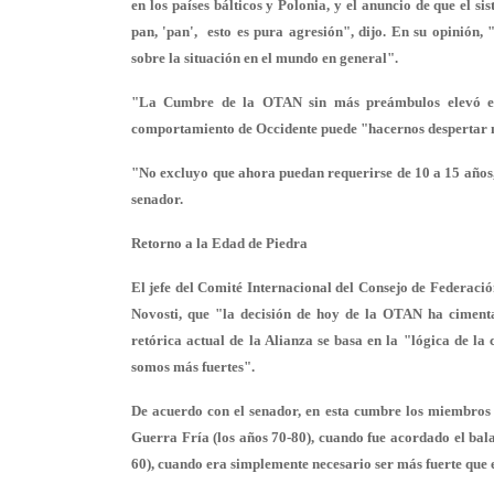
en los países bálticos y Polonia, y el anuncio de que el s
pan, 'pan', esto es pura agresión", dijo. En su opinión
sobre la situación en el mundo en general".
"La Cumbre de la OTAN sin más preámbulos elevó el g
comportamiento de Occidente puede "hacernos despertar 
"No excluyo que ahora puedan requerirse de 10 a 15 años, 
senador.
Retorno a la Edad de Piedra
El jefe del Comité Internacional del Consejo de Federació
Novosti, que "la decisión de hoy de la OTAN ha cimenta
retórica actual de la Alianza se basa en la "lógica de l
somos más fuertes".
De acuerdo con el senador, en esta cumbre los miembros
Guerra Fría (los años 70-80), cuando fue acordado el bala
60), cuando era simplemente necesario ser más fuerte que