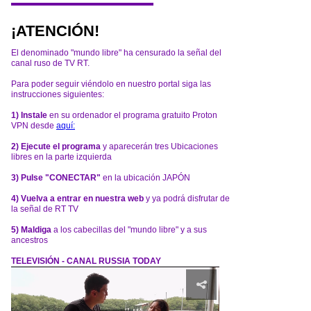
¡ATENCIÓN!
El denominado "mundo libre" ha censurado la señal del
canal ruso de TV RT.
Para poder seguir viéndolo en nuestro portal siga las
instrucciones siguientes:
1) Instale
en su ordenador el programa gratuito Proton
VPN desde
aquí:
2) Ejecute el programa
y aparecerán tres Ubicaciones
libres en la parte izquierda
3) Pulse "CONECTAR"
en la ubicación JAPÓN
4) Vuelva a entrar en nuestra web
y ya podrá disfrutar de
la señal de RT TV
5) Maldiga
a los cabecillas del "mundo libre" y a sus
ancestros
TELEVISIÓN - CANAL RUSSIA TODAY